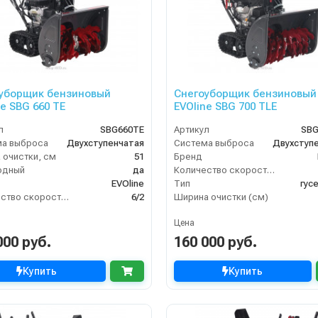
уборщик бензиновый
Снегоуборщик бензиновый
ne SBG 660 TE
EVOline SBG 700 TLE
л
SBG660TE
Артикул
SBG
ма выброса
Двухступенчатая
Система выброса
Двухступ
 очистки, см
51
Бренд
одный
да
Количество скоростей (вперед/назад)
EVOline
Тип
гус
Количество скоростей (вперед/назад)
6/2
Ширина очистки (см)
Цена
000 руб.
160 000 руб.
Купить
Купить