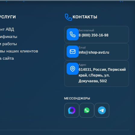
УСЛУГИ
КОНТАКТЫ
нт АВД
Бесплатный
8 (800) 350-16-98
тификаты
 работы
Email
вы наших клиентов
info@shop-avd.ru
а сайта
Адрес
614031, Россия, Пермский
край, г.Пермь, ул.
Докучаева, 50/2
МЕССЕНДЖЕРЫ