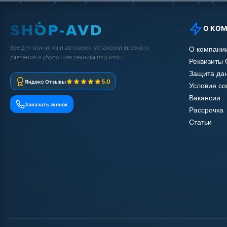
О КО
Всё для клининга и автомоек: установки высокого
О компани
давления и уборочная техника под ключ.
Реквизиты
Защита да
5.0
Яндекс Отзывы
Условия с
Вакансии
Заказать звонок
Рассрочка
Статьи