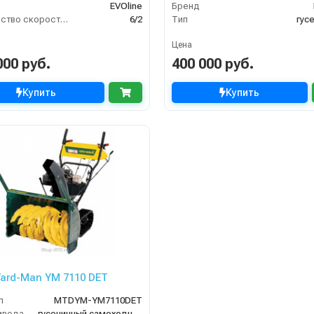
EVOline
Бренд
Количество скоростей (вперед/назад)
6/2
Тип
гус
Цена
000 руб.
400 000 руб.
Купить
Купить
ard-Man YM 7110 DET
л
MTDYM-YM7110DET
ивода
гусеничный самоходный