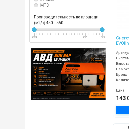
MTD
Производительность по площади
(м2/ч)
450
-
550
Снего
450
451
550
EVOli
Артику
Систе
Высота
Самох
Бренд
Цена
143 