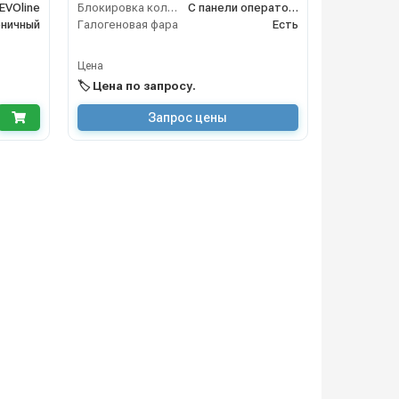
EVOline
Блокировка колёс
С панели оператора
еничный
Галогеновая фара
Есть
Цена
🏷️ Цена по запросу.
Запрос цены