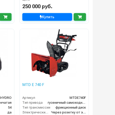
250 000 руб.
Купить
MTD E 740 F
EHYDRO
Артикул
MTDE740F
енчатая
Тип привода
гусеничный самоходный
54
Тип трансмиссии
фрикционный диск
да
Электрический стартер
Через розетку от электросети