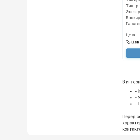
Тип тр
Галоге
Цена
🏷️ Це
В интер
- 
- 
- 
Перед с
характе
контакта