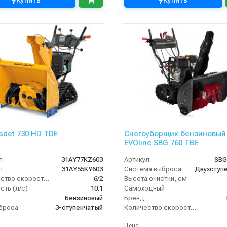
Купить
Купить
adet 730 HD TDE
Снегоуборщик бензиновый
EVOline SBG 760 TBE
л
31AY77KZ603
Артикул
SBG
л
31AY55KY603
Система выброса
Двухступ
Количество скоростей (вперед/назад)
6/2
Высота очистки, см
ть (л/с)
10.1
Самоходный
Бензиновый
Бренд
броса
3-ступенчатый
Количество скоростей (вперед/назад)
Цена