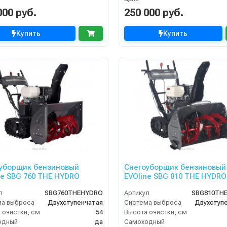
000 руб.
250 000 руб.
Купить
Купить
уборщик бензиновый
Снегоуборщик бензиновый
ne SBG 760 THE HYDRO
EVOline SBG 810 THE HYDRO
л
SBG760THEHYDRO
Артикул
SBG810TH
ма выброса
Двухступенчатая
Система выброса
Двухступ
 очистки, см
54
Высота очистки, см
одный
да
Самоходный