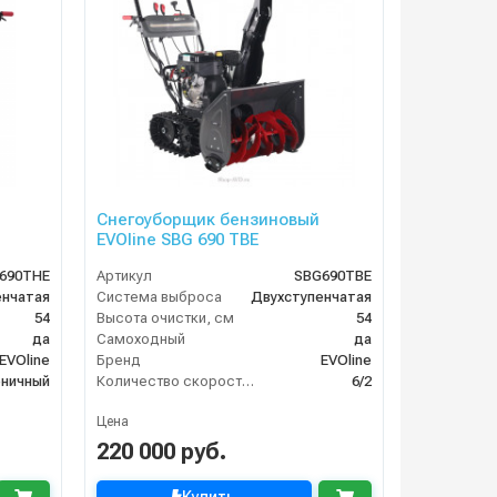
Снегоуборщик бензиновый
EVOline SBG 690 TBE
690THE
Артикул
SBG690TBE
енчатая
Система выброса
Двухступенчатая
54
Высота очистки, см
54
да
Самоходный
да
EVOline
Бренд
EVOline
еничный
Количество скоростей (вперед/назад)
6/2
Цена
220 000 руб.