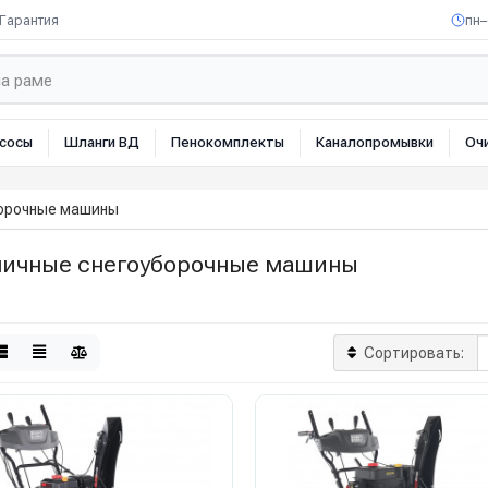
Гарантия
пн–
сосы
Шланги ВД
Пенокомплекты
Каналопромывки
Оч
борочные машины
ничные снегоуборочные машины
Сортировать: