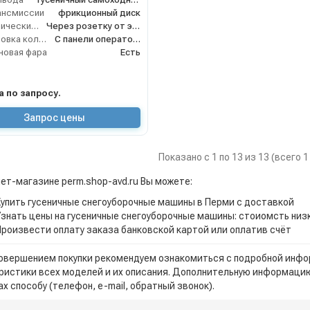
ансмиссии
фрикционный диск
Электрический стартер
Через розетку от электросети
Блокировка колёс
С панели оператора
новая фара
Есть
на по запросу.
Запрос цены
Показано с 1 по 13 из 13 (всего 
нет-магазине perm.shop-avd.ru Вы можете:
Купить гусеничные снегоуборочные машины в Перми с доставкой
Узнать цены на гусеничные снегоуборочные машины: стоиомсть низ
Произвести оплату заказа банковской картой или оплатив счёт
овершением покупки рекомендуем ознакомиться с подробной инфор
ристики всех моделей и их описания. Дополнительную информацию
х способу (телефон, e-mail, обратный звонок).