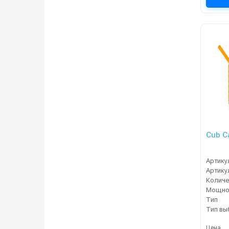
Cub C
Артику
Артику
Мощнос
Тип
Тип вы
Цена