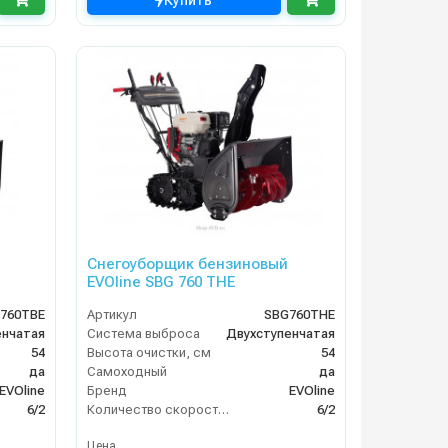
Купить
Снегоуборщик бензиновый
EVOline SBG 760 THE
760TBE
Артикул
SBG760THE
енчатая
Система выброса
Двухступенчатая
54
Высота очистки, см
54
да
Самоходный
да
EVOline
Бренд
EVOline
6/2
Количество скоростей (вперед/назад)
6/2
Цена