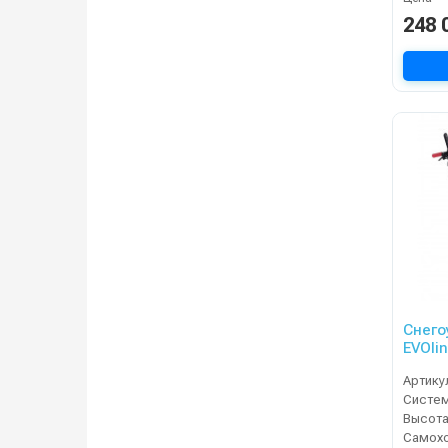
248 
Снего
EVOli
Артику
Систе
Высота
Самох