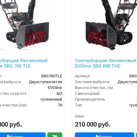
уборщик бензиновый
Снегоуборщик бензиновый
ne SBG 760 TLE
EVOline SBG 690 THE
л
SBG760TLE
Артикул
SBG
ма выброса
Двухступенчатая
Система выброса
Двухступ
EVOline
Высота очистки, см
Количество скоростей (вперед/назад)
6/2
Самоходный
гусеничный
Производитель
 очистки (см)
76
Тип
гус
Цена
000 руб.
210 000 руб.