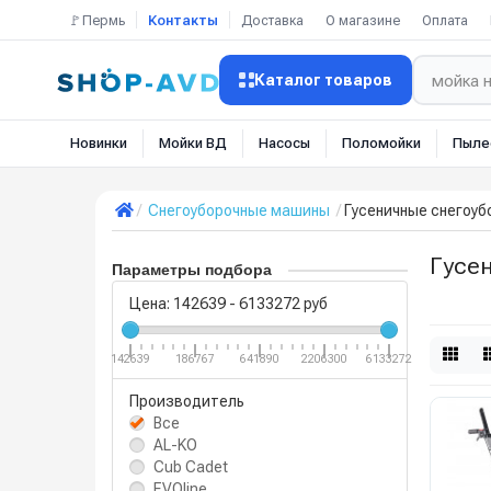
🚩Пермь
Контакты
Доставка
О магазине
Оплата
Каталог товаров
Новинки
Мойки ВД
Насосы
Поломойки
Пыле
Снегоуборочные машины
Гусеничные снегоу
Гусе
Параметры подбора
Цена:
142639
-
6133272
руб
142639
186767
641890
2206300
6133272
Производитель
Все
AL-KO
Cub Cadet
EVOline