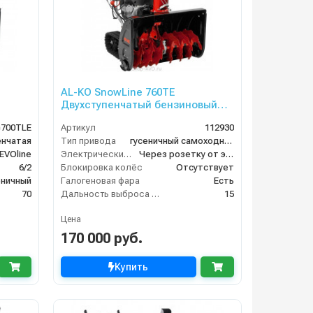
AL-KO SnowLine 760TE
Двухступенчатый бензиновый
снегоуборщик
700TLE
Артикул
112930
енчатая
Тип привода
гусеничный самоходный
EVOline
Электрический стартер
Через розетку от электросети
6/2
Блокировка колёс
Отсутствует
еничный
Галогеновая фара
Есть
70
Дальность выброса снега (м)
15
Цена
170 000 руб.
Купить