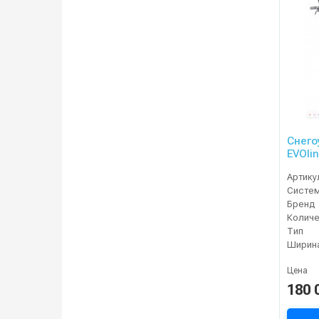
Снего
EVOli
Артику
Систе
Бренд
Тип
Ширина
Цена
180 