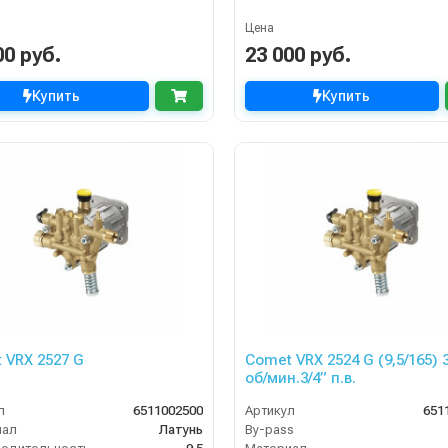
Цена
00 руб.
23 000 руб.
Купить
Купить
 VRX 2527 G
Comet VRX 2524 G (9,5/165) 3400
об/мин.3/4” п.в.
л
6511002500
Артикул
651
иал
Латунь
By-pass