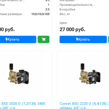
Производительность (л/мин)
9.5
Материал
бке
1
Производительность (л/мин)
3.5
В коробке
Габаритные размеры, мм
162x162x168
Вес, кг
Цена
00 руб.
27 000 руб.
Купить
Купить
BXD 2020 G (7,2/138) 3400
Comet BXD 2220 G (8,4/138) 
.5/8” п.в.
об/мин.3/4” п.в.