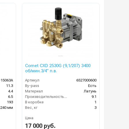
Comet CXD 2530G (9,1/207) 3400
об/мин.3/4” п.в.
-15063A
Артикул
6527000600
11.3
By-pass
Есть
4.4
Материал
Латунь
6.5
Производительность (л/мин)
9.1
193
В коробке
1
х240 мм
Вес, кг
3
Цена
17 000 руб.