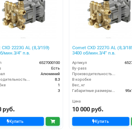
 CXD 2223G AL (8,3/159)
Comet CXD 2227G AL (8,3/18
б/мин.3/4” п.в.
3400 об/мин.3/4” п.в.
л
6527000100
Артикул
652
s
Есть
By-pass
иал
Алюминий
Производительность (л/мин)
Производительность (л/мин)
8.3
В коробке
бке
1
Вес, кг
3
Габаритные размеры, мм
95x
Цена
0 руб.
10 000 руб.
Купить
Купить