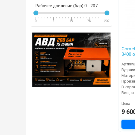
Рабочее давление (бар)
0
-
207
0
2
19
76
207
Comet
3400 о
Артику
By-pas
Матер
В коро
Вес, кг
Цена
9 60