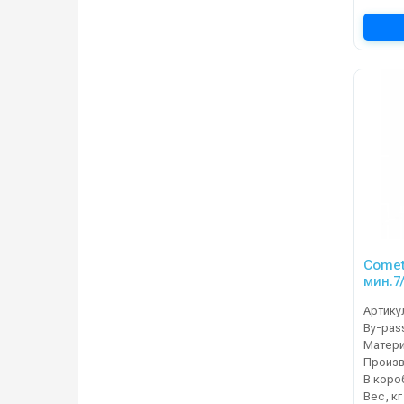
Comet 
мин.7/
Артику
By-pas
Матер
В коро
Вес, кг