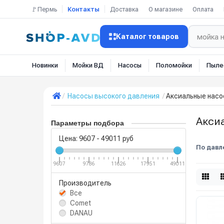
🚩Пермь
Контакты
Доставка
О магазине
Оплата
Каталог товаров
Новинки
Мойки ВД
Насосы
Поломойки
Пыле
Насосы высокого давления
Аксиальные нас
Акси
Параметры подбора
Цена:
9607
-
49011
руб
По давл
9607
9786
11626
17951
49011
Производитель
Все
Comet
DANAU