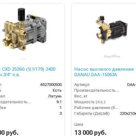
 CXD 2526G (9,1/179) 3400
Насос высокого давления
.3/4” п.в.
DANAU DAA-15063A
л
6527000500
Артикул
DAA
s
Есть
Производительность (л/мин)
иал
Латунь
Вес, кг
Производительность (л/мин)
9.1
Мощность (л.с.)
бке
1
Рабочее давление (бар)
3
Габариты (ДхШхВ)
220х210
Цена
00 руб.
13 000 руб.