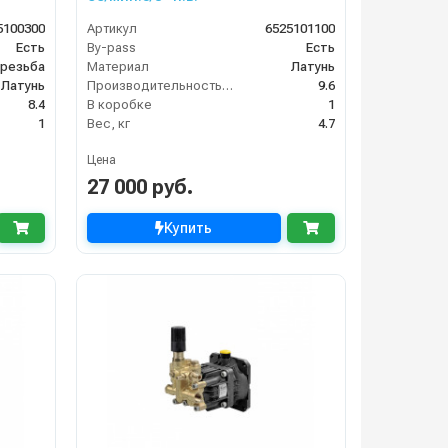
5100300
Артикул
6525101100
Есть
By-pass
Есть
 резьба
Материал
Латунь
Латунь
Производительность (л/мин)
9.6
8.4
В коробке
1
1
Вес, кг
4.7
Цена
27 000 руб.
Купить