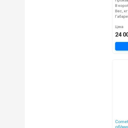
В коро
Вес, кг
Цена
24 0
Comet 
об/мин