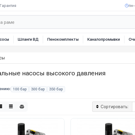
Гарантия
пн–
сосы
Шланги ВД
Пенокомплекты
Каналопромывки
Оч
осы
альные насосы высокого давления
ению:
100 бар
300 бар
350 бар
Сортировать: