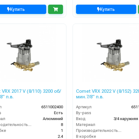
Купить
Купить
VRX 2017 V (8/110) 3200 об/
Comet VRX 2022 V (8/152) 32
8” п.в.
мин.7/8” п.в.
л
6511002400
Артикул
651
s
Есть
By-pass
иал
Алюминий
Вход
3/4 наружняя
Производительность (л/мин)
8
Материал
бке
1
Производительность (л/мин)
2.4
В коробке