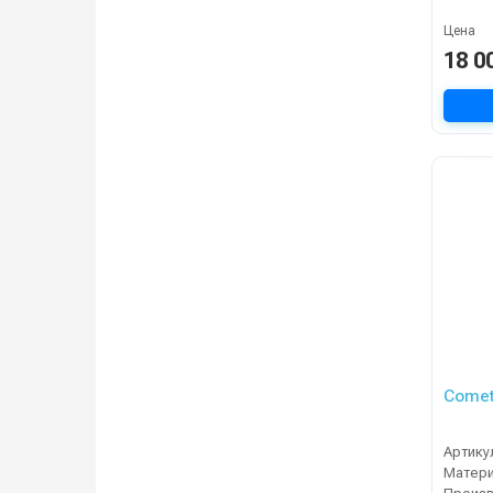
Цена
18 0
Comet
Артику
Матер