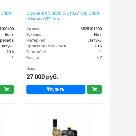
 3400
Comet BXD 3020 G (10,6/138) 3400
об/мин.5/8” п.в.
5100400
Артикул
6525101200
Есть
By-pass
Нет
 резьба
Материал
Латунь
Латунь
Производительность (л/мин)
10.6
10.6
В коробке
1
1
Вес, кг
4.7
Цена
27 000 руб.
Купить