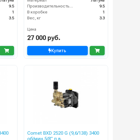
Латунь
Материал
Латунь
9.5
Производительность (л/мин)
9.5
1
В коробке
1
3.5
Вес, кг
3.3
Цена
27 000 руб.
Купить
3400
Comet BXD 2520 G (9,6/138) 3400
об/мин.5/8” п.в.