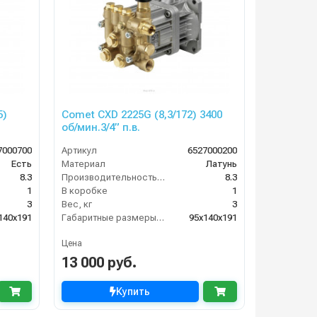
5)
Comet CXD 2225G (8,3/172) 3400
об/мин.3/4” п.в.
7000700
Артикул
6527000200
Есть
Материал
Латунь
8.3
Производительность (л/мин)
8.3
1
В коробке
1
3
Вес, кг
3
140x191
Габаритные размеры, мм
95x140x191
Цена
13 000 руб.
Купить