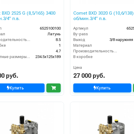
BXD 2525 G (8,5/165) 3400
Comet BXD 3020 G (10,6/138)
.3/4” п.в.
об/мин.3/4” п.в.
л
6525100100
Артикул
652
иал
Латунь
By-pass
Производительность (л/мин)
8.5
Выход
3/8 наружняя
бке
1
Материал
4.7
Производительность (л/мин)
Габаритные размеры, мм
234.5x125x189
В коробке
Цена
00 руб.
27 000 руб.
Купить
Купить