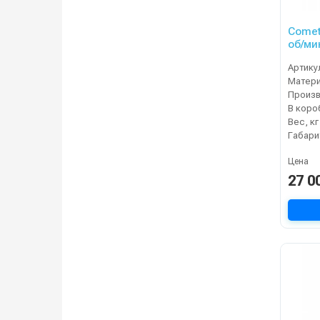
Comet 
об/мин
Артику
Матер
В коро
Вес, кг
Цена
27 0