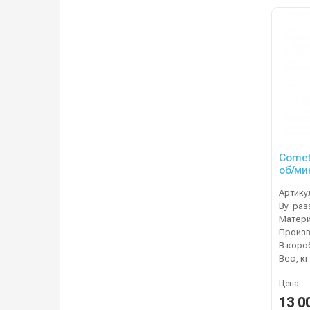
Comet
об/мин
Артику
By-pas
Матер
В коро
Вес, кг
Цена
13 0