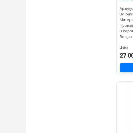
Артику
By-pas
Матер
В коро
Вес, кг
Цена
27 0