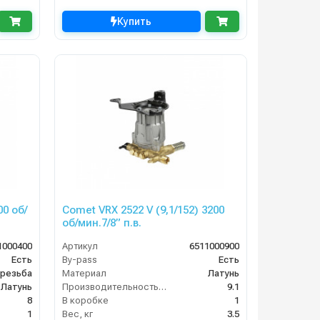
Купить
00 об/
Comet VRX 2522 V (9,1/152) 3200
об/мин.7/8” п.в.
1000400
Артикул
6511000900
Есть
By-pass
Есть
 резьба
Материал
Латунь
Латунь
Производительность (л/мин)
9.1
8
В коробке
1
1
Вес, кг
3.5