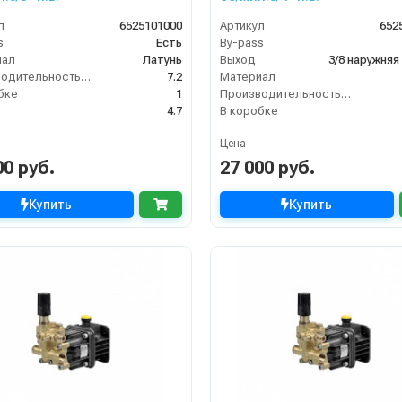
л
6525101000
Артикул
652
s
Есть
By-pass
иал
Латунь
Выход
3/8 наружняя
Производительность (л/мин)
7.2
Материал
бке
1
Производительность (л/мин)
4.7
В коробке
Цена
00 руб.
27 000 руб.
Купить
Купить