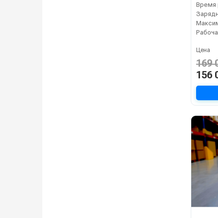
Время 
Зарядн
Рабоча
Цена
169 
156 