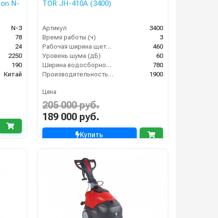
on N-
TOR JH-410A (3400)
N-3
Артикул
3400
78
Время работы (ч)
3
24
Рабочая ширина щеток (мм)
460
2250
Уровень шума (дБ)
60
190
Ширина водосборной рейки
780
Китай
Производительность по площади (м2/ч)
1900
Цена
205 000 руб.
189 000 руб.
Купить