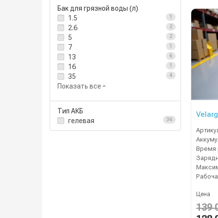
Бак для грязной воды (л)
1.5
1
2.6
2
5
2
7
1
13
6
16
1
35
4
Показать все
Тип АКБ
Velarg
гелевая
36
Артику
Время 
Зарядн
Рабоча
Цена
139 