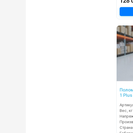
128 
Полом
1 Plus
Артику
Вес, кг
Напряж
Страна