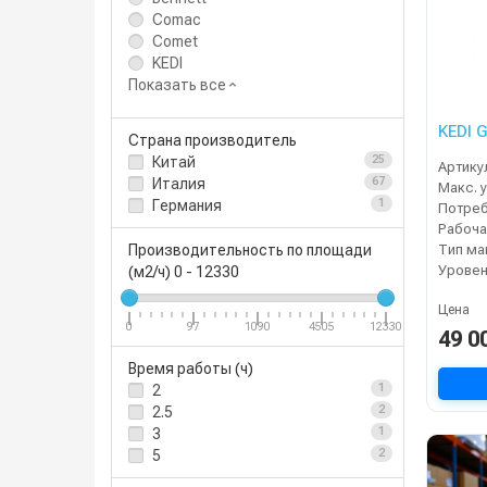
Comac
Comet
KEDI
Показать все
KEDI 
Страна производитель
Китай
25
Артику
Италия
67
Германия
1
Тип м
Производительность по площади
Уровен
(м2/ч)
0
-
12330
Цена
0
97
1090
4505
12330
49 0
Время работы (ч)
2
1
2.5
2
3
1
5
2