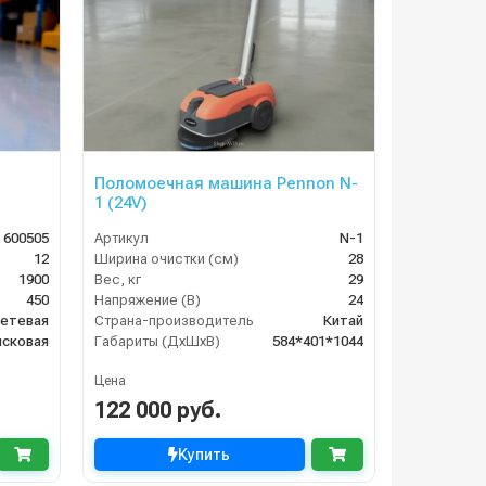
Поломоечная машина Pennon N-
1 (24V)
 600505
Артикул
N-1
12
Ширина очистки (см)
28
1900
Вес, кг
29
450
Напряжение (В)
24
етевая
Страна-производитель
Китай
исковая
Габариты (ДхШхВ)
584*401*1044
Цена
122 000 руб.
Купить