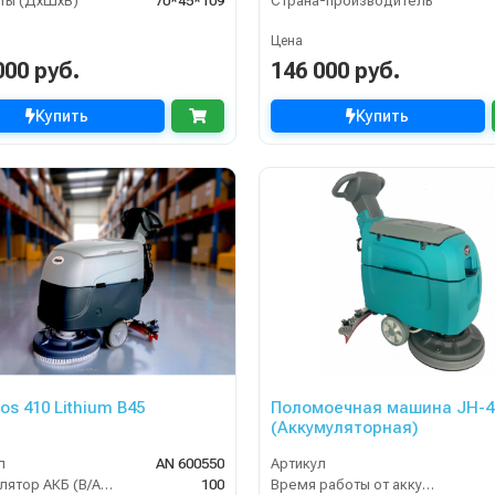
ты (ДхШхВ)
70*45*109
Страна-производитель
Цена
000 руб.
146 000 руб.
Купить
Купить
os 410 Lithium B45
Поломоечная машина JH-4
(Аккумуляторная)
л
AN 600550
Артикул
Аккумулятор АКБ (В/А·ч)
100
Время работы от аккумуляторов (ч)