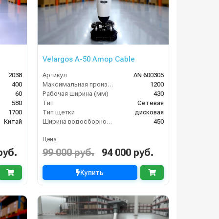
Velargos A-50 Amop Cable
2038
Артикул
AN 600305
400
Максимальная производительность (кв.м/час)
1200
60
Рабочая ширина (мм)
430
580
Тип
Сетевая
1700
Тип щетки
дисковая
Китай
Ширина водосборной рейки
450
Цена
руб.
99 000 руб.
94 000 руб.
Купить