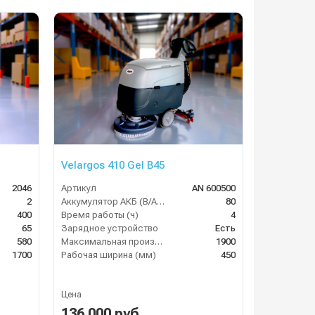
Velargos 410 Gel B45
2046
Артикул
AN 600500
2
Аккумулятор АКБ (В/А·ч)
80
400
Время работы (ч)
4
65
Зарядное устройство
Есть
580
Максимальная производительность (кв.м/час)
1900
1700
Рабочая ширина (мм)
450
Цена
136 000 руб.