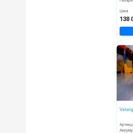
Габари
Цена
138 
Velarg
Артику