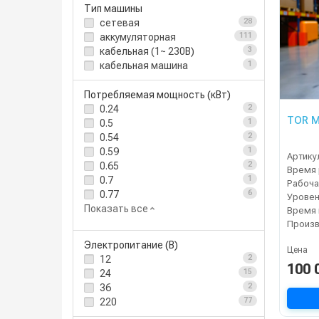
Тип машины
сетевая
28
аккумуляторная
111
кабельная (1~ 230В)
3
кабельная машина
1
Потребляемая мощность (кВт)
0.24
2
TOR M
0.5
1
0.54
2
0.59
1
Артику
0.65
2
Время 
0.7
1
0.77
6
Уровен
Показать все
Электропитание (В)
Цена
12
2
100 
24
15
36
2
220
77