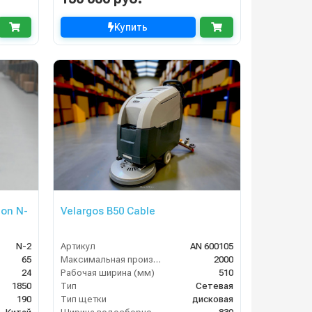
Купить
on N-
Velargos B50 Cable
N-2
Артикул
AN 600105
65
Максимальная производительность (кв.м/час)
2000
24
Рабочая ширина (мм)
510
1850
Тип
Сетевая
190
Тип щетки
дисковая