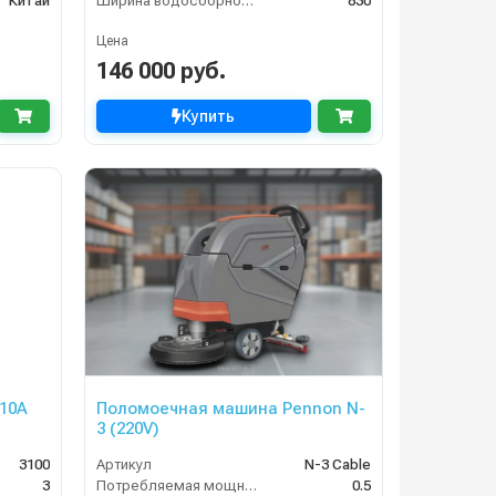
Китай
Ширина водосборной рейки
830
Цена
146 000 руб.
Купить
10A
Поломоечная машина Pennon N-
3 (220V)
3100
Артикул
N-3 Cable
3
Потребляемая мощность (кВт)
0.5