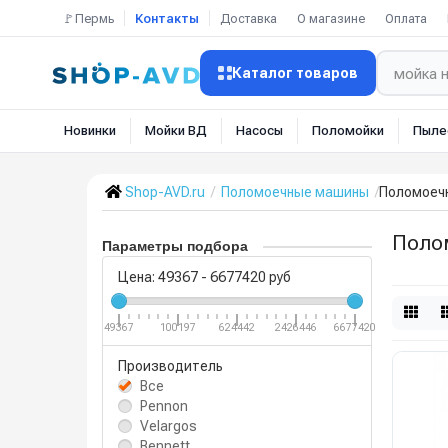
🚩Пермь
Контакты
Доставка
О магазине
Оплата
Каталог товаров
Новинки
Мойки ВД
Насосы
Поломойки
Пыле
Shop-AVD.ru
Поломоечные машины
Поломоеч
Поло
Параметры подбора
Цена:
49367
-
6677420
руб
49367
100197
624442
2426446
6677420
Производитель
Все
Pennon
Velargos
Bennett