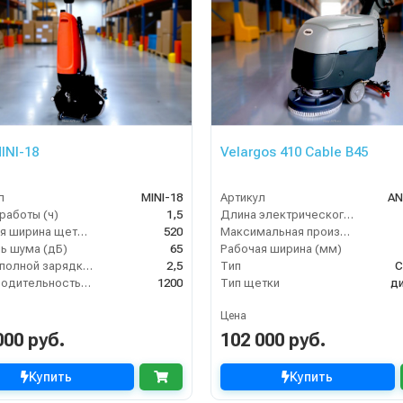
INI-18
Velargos 410 Cable B45
л
MINI-18
Артикул
AN
работы (ч)
1,5
Длина электрического кабеля (м)
Рабочая ширина щеток (мм)
520
Максимальная производительность (кв.м/час)
ь шума (дБ)
65
Рабочая ширина (мм)
Время полной зарядки аккумулятора (ч)
2,5
Тип
С
Производительность по площади (м2/ч)
1200
Тип щетки
д
Цена
000 руб.
102 000 руб.
Купить
Купить