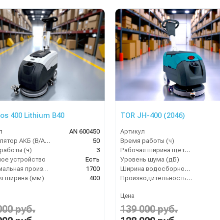
os 400 Lithium B40
TOR JH-400 (2046)
л
AN 600450
Артикул
Аккумулятор АКБ (В/А·ч)
50
Время работы (ч)
работы (ч)
3
Рабочая ширина щеток (мм)
ое устройство
Есть
Уровень шума (дБ)
Максимальная производительность (кв.м/час)
1700
Ширина водосборной рейки
я ширина (мм)
400
Производительность по площади (м2/ч)
Цена
000 руб.
139 000 руб.