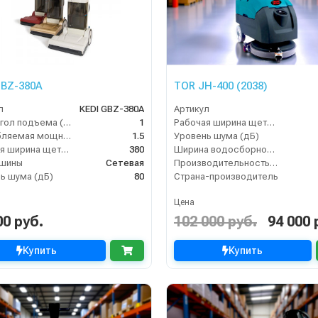
GBZ-380A
TOR JH-400 (2038)
л
KEDI GBZ-380A
Артикул
Макс. угол подъема (%)
1
Рабочая ширина щеток (мм)
Потребляемая мощность (кВт)
1.5
Уровень шума (дБ)
Рабочая ширина щеток (мм)
380
Ширина водосборной рейки
ашины
Сетевая
Производительность по площади (м2/ч)
ь шума (дБ)
80
Страна-производитель
Цена
00 руб.
102 000 руб.
94 000 
Купить
Купить