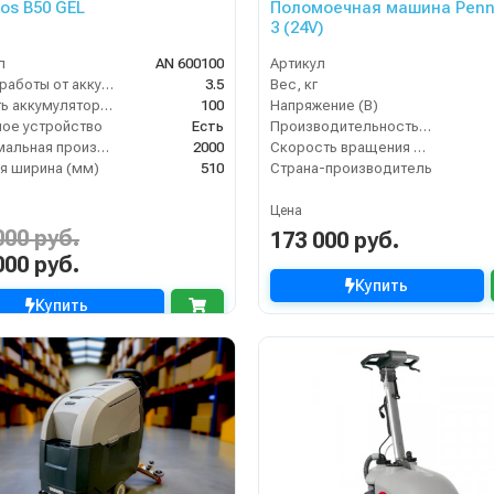
gos B50 GEL
Поломоечная машина Penn
3 (24V)
л
AN 600100
Артикул
Время работы от аккумуляторов (ч)
3.5
Вес, кг
Ёмкость аккумулятора (Ач)
100
Напряжение (В)
ое устройство
Есть
Производительность по площади (м2/ч)
Максимальная производительность (кв.м/час)
2000
Скорость вращения щётки (об/мин)
я ширина (мм)
510
Страна-производитель
Цена
000 руб.
173 000 руб.
000 руб.
Купить
Купить