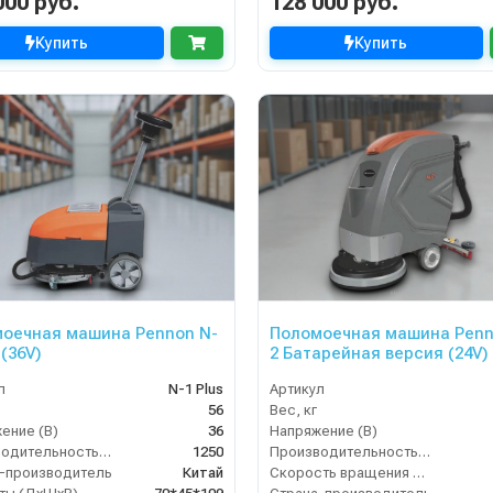
000 руб.
128 000 руб.
Купить
Купить
оечная машина Pennon N-
Поломоечная машина Penn
 (36V)
2 Батарейная версия (24V)
л
N-1 Plus
Артикул
56
Вес, кг
ение (В)
36
Напряжение (В)
Производительность по площади (м2/ч)
1250
Производительность по площади (м2/ч)
-производитель
Китай
Скорость вращения щётки (об/мин)