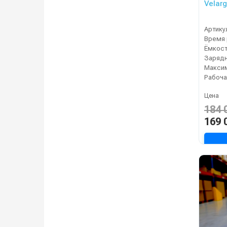
Velar
Артику
Зарядн
Рабоча
Цена
184 
169 