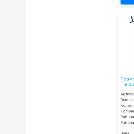
Подм
Tielb
Артику
Колёсн
Рабоча
Цена