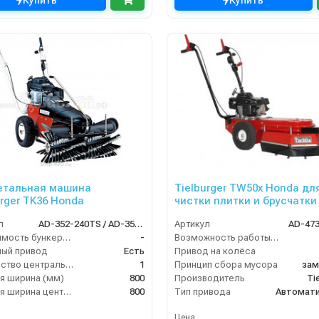
Купить
Купить
етальная машина
Tielburger TW50x Honda дл
urger TK36 Honda
чистки плитки и брусчатки
л
AD-352-240TS / AD-352-040TS
Артикул
AD-47
Вместимость бункера (л)
-
Возможность работы внутри помещения
ый привод
Есть
Привод на колёса
Количество центральных мусоросборных валиков (шт)
1
Принцип сбора мусора
зам
я ширина (мм)
800
Производитель
Ti
Рабочая ширина центральной щётки (мм)
800
Тип привода
Автомати
Цена