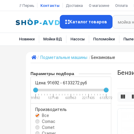
🚩Пермь
Контакты
Доставка
О магазине
Оплата
Каталог товаров
Новинки
Мойки ВД
Насосы
Поломойки
Пыле
Подметальные машины
Бензиновые
Бенз
Параметры подбора
Цена:
91692
-
6133272
руб
91692
137148
605963
2217435
6133272
Производитель
Все
Comac
Comet
Cramer