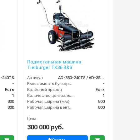
Подметальная машина
Tielburger TK36 B&S
1-240TS
Артикул
AD-350-240TS / AD-350-040TS
-
Вместимость бункера (л)
-
Есть
Колёсный привод
Есть
1
Количество центральных мусоросборных валиков (шт)
1
800
Рабочая ширина (мм)
800
800
Рабочая ширина центральной щётки (мм)
800
Цена
300 000 руб.