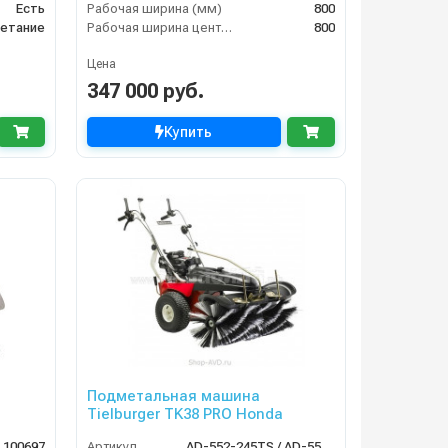
Есть
Рабочая ширина (мм)
800
етание
Рабочая ширина центральной щётки (мм)
800
Цена
347 000 руб.
Купить
Подметальная машина
Tielburger TK38 PRO Honda
100697
Артикул
AD-552-245TS / AD-552-045TS