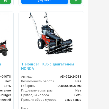
Купить
я
Tielburger TK36 с двигателем
HONDA
3-040TS
Артикул
AD-352-240TS
Нет
Возможность работы внутри помещения
Нет
Есть
Габариты
1900х800х890 мм
етание
Гидравлическая разгрузка
Нет
elburger
Привод на колёса
Есть
ческий
Принцип сбора мусора
заметание
Цена