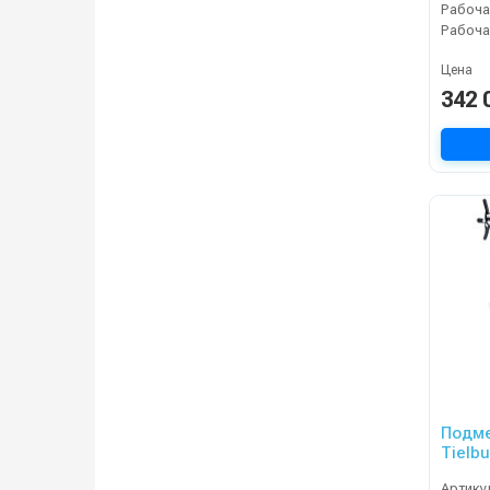
Рабоча
Цена
342 
Подм
Tielb
Артику