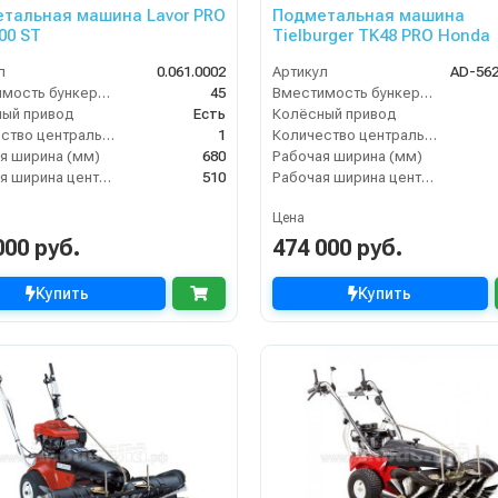
тальная машина Lavor PRO
Подметальная машина
00 ST
Tielburger TK48 PRO Honda
л
0.061.0002
Артикул
AD-56
Вместимость бункера (л)
45
Вместимость бункера (л)
ый привод
Есть
Колёсный привод
Количество центральных мусоросборных валиков (шт)
1
Количество центральных мусоросборных валиков (шт)
я ширина (мм)
680
Рабочая ширина (мм)
Рабочая ширина центральной щётки (мм)
510
Рабочая ширина центральной щётки (мм)
Цена
000 руб.
474 000 руб.
Купить
Купить