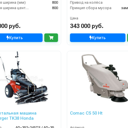
я ширина (мм)
800
Привод на колёса
Рабочая ширина центральной щётки (мм)
800
Принцип сбора мусора
зам
Цена
000 руб.
343 000 руб.
Купить
Купить
етальная машина
Comac CS 50 Ht
urger TK38 Honda
л
AD-352-245TS / AD-352-045TS
Артикул