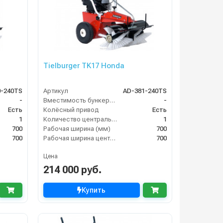
Tielburger TK17 Honda
0-240TS
Артикул
AD-381-240TS
-
Вместимость бункера (л)
-
Есть
Колёсный привод
Есть
1
Количество центральных мусоросборных валиков (шт)
1
700
Рабочая ширина (мм)
700
700
Рабочая ширина центральной щётки (мм)
700
Цена
214 000 руб.
Купить