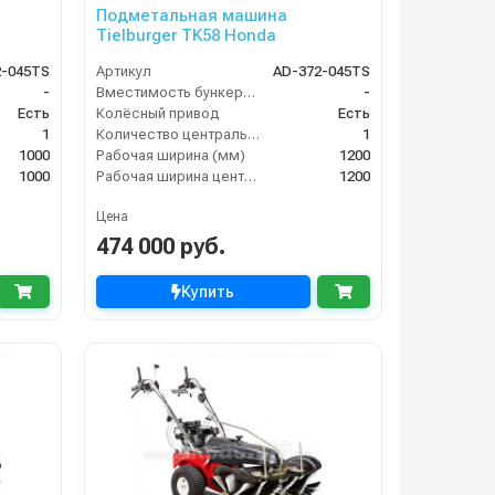
Подметальная машина
Tielburger TK58 Honda
2-045TS
Артикул
AD-372-045TS
-
Вместимость бункера (л)
-
Есть
Колёсный привод
Есть
1
Количество центральных мусоросборных валиков (шт)
1
1000
Рабочая ширина (мм)
1200
1000
Рабочая ширина центральной щётки (мм)
1200
Цена
474 000 руб.
Купить