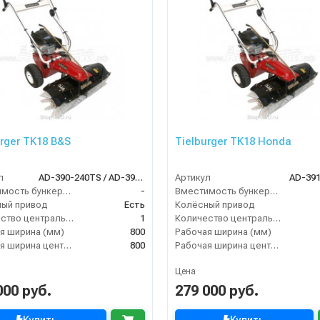
urger TK18 B&S
Tielburger TK18 Honda
л
AD-390-240TS / AD-390-040TS
Артикул
AD-39
Вместимость бункера (л)
-
Вместимость бункера (л)
ый привод
Есть
Колёсный привод
Количество центральных мусоросборных валиков (шт)
1
Количество центральных мусоросборных валиков (шт)
я ширина (мм)
800
Рабочая ширина (мм)
Рабочая ширина центральной щётки (мм)
800
Рабочая ширина центральной щётки (мм)
Цена
000 руб.
279 000 руб.