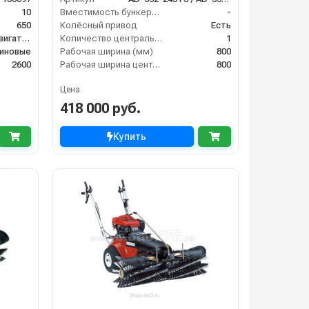
10
Вместимость бункера (л)
-
650
Колёсный привод
Есть
С бензиновым двигателем
Количество центральных мусоросборных валиков (шт)
1
иновые
Рабочая ширина (мм)
800
2600
Рабочая ширина центральной щётки (мм)
800
Цена
418 000 руб.
Купить