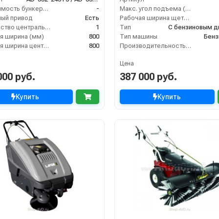
Вместимость бункера (л)
-
Макс. угол подъема (%)
ый привод
Есть
Рабочая ширина щеток (мм)
Количество центральных мусоросборных валиков (шт)
1
Тип
я ширина (мм)
800
Тип машины
Бенз
Рабочая ширина центральной щётки (мм)
800
Производительность по площади (м2/ч)
Цена
000 руб.
387 000 руб.
Купить
Купить