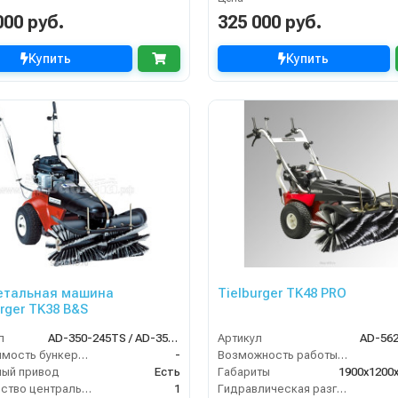
000 руб.
325 000 руб.
Купить
Купить
етальная машина
Tielburger TK48 PRO
urger TK38 B&S
л
AD-350-245TS / AD-350-045TS
Артикул
AD-56
Вместимость бункера (л)
-
Возможность работы внутри помещения
ый привод
Есть
Габариты
1900х1200
Количество центральных мусоросборных валиков (шт)
1
Гидравлическая разгрузка