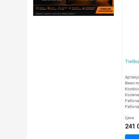
Tielb
Артику
Колёсн
Рабоча
Цена
241 