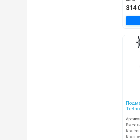
314 
Подм
Tielb
Артику
Колёсн