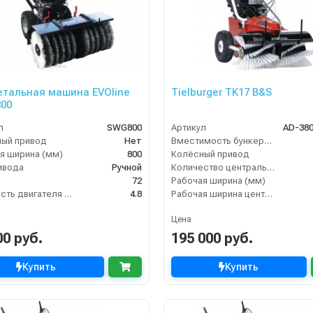
тальная машина EVOline
Tielburger TK17 B&S
00
л
SWG800
Артикул
AD-38
ый привод
Нет
Вместимость бункера (л)
я ширина (мм)
800
Колёсный привод
ивода
Ручной
Количество центральных мусоросборных валиков (шт)
72
Рабочая ширина (мм)
Мощность двигателя (кВт)
4.8
Рабочая ширина центральной щётки (мм)
Цена
00 руб.
195 000 руб.
Купить
Купить