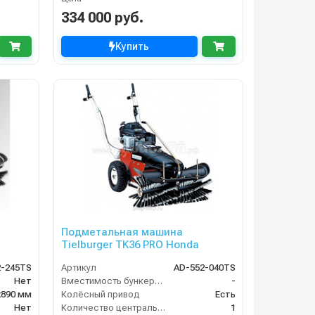
334 000 руб.
Купить
Подметальная машина
Tielburger TK36 PRO Honda
2-245TS
Артикул
AD-552-040TS
Нет
Вместимость бункера (л)
-
х890 мм
Колёсный привод
Есть
Нет
Количество центральных мусоросборных валиков (шт)
1