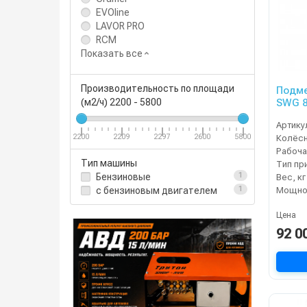
EVOline
LAVOR PRO
RCM
Показать все
Производительность по площади
Подме
SWG 8
(м2/ч)
2200
-
5800
Артику
Колёсн
2200
2209
2297
2600
5800
Рабоча
Тип машины
Тип пр
Бензиновые
1
Вес, кг
c бензиновым двигателем
1
Цена
92 0