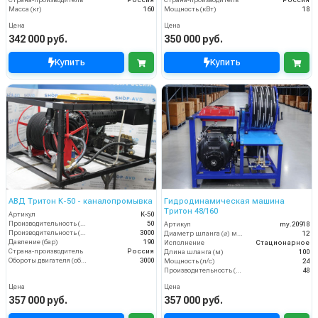
Страна-производитель
Россия
Страна-производитель
Россия
Масса (кг)
160
Мощность (кВт)
18
Цена
Цена
342 000 руб.
350 000 руб.
Купить
Купить
АВД Тритон К-50 - каналопромывка
Гидродинамическая машина
Тритон 48/160
Артикул
K-50
Производительность (л/мин)
50
Артикул
my.20918
Производительность (л/ч)
3000
Диаметр шланга (⌀) мм:
12
Давление (бар)
190
Исполнение
Стационарное
Страна-производитель
Россия
Длина шланга (м)
100
Обороты двигателя (об/мин)
3000
Мощность (л/с)
24
Производительность (л/мин)
48
Цена
Цена
357 000 руб.
357 000 руб.