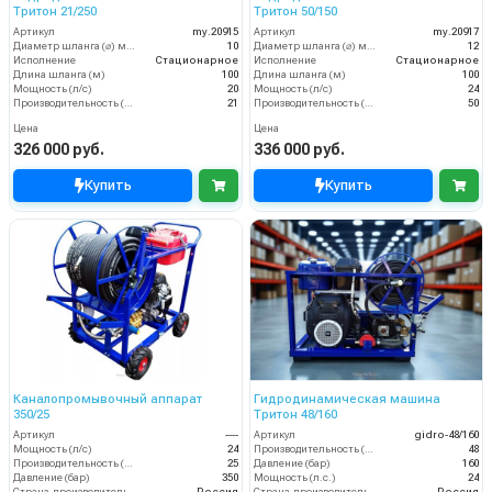
Тритон 21/250
Тритон 50/150
Артикул
my.20915
Артикул
my.20917
Диаметр шланга (⌀) мм:
10
Диаметр шланга (⌀) мм:
12
Исполнение
Стационарное
Исполнение
Стационарное
Длина шланга (м)
100
Длина шланга (м)
100
Мощность (л/с)
20
Мощность (л/с)
24
Производительность (л/мин)
21
Производительность (л/мин)
50
Цена
Цена
326 000 руб.
336 000 руб.
Купить
Купить
Каналопромывочный аппарат
Гидродинамическая машина
350/25
Тритон 48/160
Артикул
----
Артикул
gidro-48/160
Мощность (л/с)
24
Производительность (л/мин)
48
Производительность (л/мин)
25
Давление (бар)
160
Давление (бар)
350
Мощность (л.с.)
24