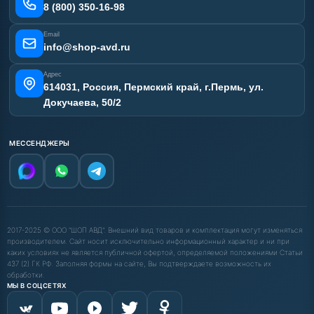
Карта сайта
8 (800) 350-16-98
Email
info@shop-avd.ru
Адрес
614031, Россия, Пермский край, г.Пермь, ул.
Докучаева, 50/2
МЕССЕНДЖЕРЫ
2017-2025 © ООО "ШОП АВД". Внешний вид товаров и комплектация могут изменяться
производителем. Сайт носит исключительно информационный характер и ни при
каких условиях не является публичной офертой, определяемой положениями Статьи
437 (2) ГК РФ. Заполняя формы на сайте, Вы подтверждаете возможность их
обработки.
МЫ В СОЦСЕТЯХ