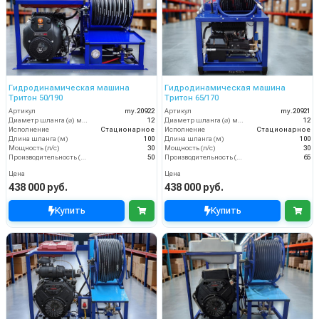
Гидродинамическая машина
Гидродинамическая машина
Тритон 50/190
Тритон 65/170
Артикул
my.20922
Артикул
my.20921
Диаметр шланга (⌀) мм:
12
Диаметр шланга (⌀) мм:
12
Исполнение
Стационарное
Исполнение
Стационарное
Длина шланга (м)
100
Длина шланга (м)
100
Мощность (л/с)
30
Мощность (л/с)
30
Производительность (л/мин)
50
Производительность (л/мин)
65
Цена
Цена
438 000 руб.
438 000 руб.
Купить
Купить