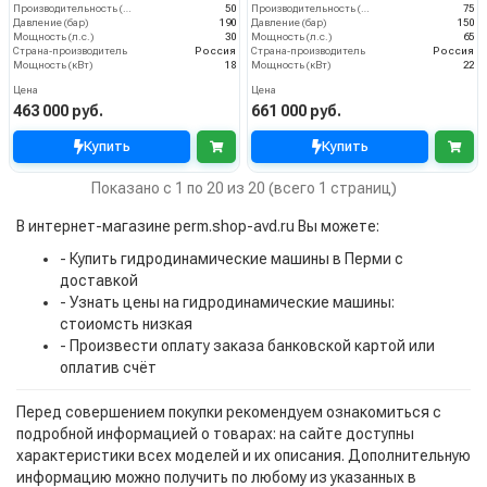
Производительность (л/мин)
50
Производительность (л/мин)
75
Давление (бар)
190
Давление (бар)
150
Мощность (л.с.)
30
Мощность (л.с.)
65
Страна-производитель
Россия
Страна-производитель
Россия
Мощность (кВт)
18
Мощность (кВт)
22
Цена
Цена
463 000 руб.
661 000 руб.
Купить
Купить
Показано с 1 по 20 из 20 (всего 1 страниц)
В интернет-магазине perm.shop-avd.ru Вы можете:
- Купить гидродинамические машины в Перми с
доставкой
- Узнать цены на гидродинамические машины:
стоиомсть низкая
- Произвести оплату заказа банковской картой или
оплатив счёт
Перед совершением покупки рекомендуем ознакомиться с
подробной информацией о товарах: на сайте доступны
характеристики всех моделей и их описания. Дополнительную
информацию можно получить по любому из указанных в