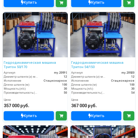
Купить
Купить
Гидродинамическая машина
Гидродинамическая машина
Тритон 50/170
Тритон 54/150
Артикул
my.20919
Артикул
my.20920
Диаметр шланга (⌀) мм:
12
Диаметр шланга (⌀) мм:
12
Исполнение
Стационарное
Исполнение
Стационарное
Длина шланга (м)
100
Длина шланга (м)
100
Мощность (л/с)
30
Мощность (л/с)
30
Производительность (л/мин)
50
Производительность (л/мин)
54
Цена
Цена
357 000 руб.
367 000 руб.
Купить
Купить