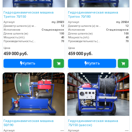
Гидродинамическая машина
Гидродинамическая машина
Тритон 70/150
Тритон 70/180
Артикул
my.20923
Артикул
my.20924
Диаметр шланга (⌀) мм:
12
Диаметр шланга (⌀) мм:
12
Исполнение
Стационарное
Исполнение
Стационарное
Длина шланга (м)
100
Длина шланга (м)
100
Мощность (л/с)
40
Мощность (л/с)
40
Производительность (л/мин)
70
Производительность (л/мин)
70
Цена
Цена
459 000 руб.
459 000 руб.
Купить
Купить
Гидродинамическая машина
Гидродинамическая машина
50/190
75/150 (шасси)
Артикул
----
Артикул
----