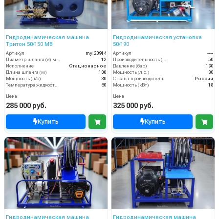
Гидродинамическая машина
Гидродинамическая установка
Тритон 50/150 МВ
50/190
Артикул
my.20914
Артикул
----
Диаметр шланга (⌀) мм:
12
Производительность (л/мин)
50
Исполнение
Стационарное
Давление (бар)
190
Длина шланга (м)
100
Мощность (л.с.)
30
Мощность (л/с)
30
Страна-производитель
Россия
Температура жидкости (°С) max
60
Мощность (кВт)
18
Цена
Цена
285 000 руб.
325 000 руб.
Купить
Купить
Гидродинамическая машина
Гидродинамическая машина