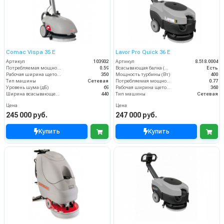
Comac Vispa 35 Е
Lavor Pro Quick 36 E
Артикул
103932
Артикул
8.518.0004
Потребляемая мощность (кВт)
0.59
Всасывающая балка (шт)
Есть
Рабочая ширина щеток (мм)
350
Мощность турбины (Вт)
400
Тип машины
Сетевая
Потребляемая мощность (кВт)
0.77
Уровень шума (дБ)
69
Рабочая ширина щеток (мм)
360
Ширина всасывающей балки (мм)
440
Тип машины
Сетевая
Цена
Цена
245 000 руб.
247 000 руб.
Купить
Купить