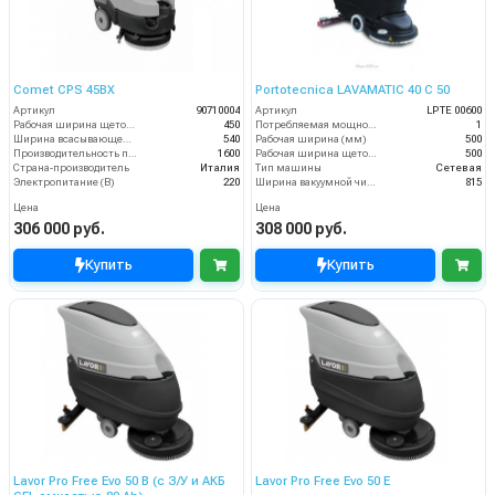
Comet CPS 45BX
Portotecnica LAVAMATIC 40 C 50
Артикул
90710004
Артикул
LPTE 00600
Рабочая ширина щеток (мм)
450
Потребляемая мощность (кВт)
1
Ширина всасывающей балки (мм)
540
Рабочая ширина (мм)
500
Производительность по площади (м2/ч)
1600
Рабочая ширина щеток (мм)
500
Страна-производитель
Италия
Тип машины
Сетевая
Электропитание (В)
220
Ширина вакуумной чистки (мм)
815
Цена
Цена
306 000 руб.
308 000 руб.
Купить
Купить
Lavor Pro Free Evo 50 B (с З/У и АКБ
Lavor Pro Free Evo 50 E