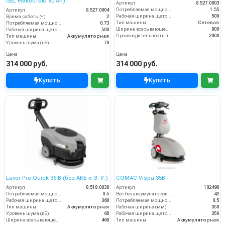
GEL емкостью 80 Ah)
Артикул
8.527.0003
Потребляемая мощность (кВт)
1.55
Артикул
8.527.0004
Рабочая ширина щеток (мм)
500
Время работы (ч)
2
Тип машины
Сетевая
Потребляемая мощность (кВт)
0.73
Ширина всасывающей балки (мм)
800
Рабочая ширина щеток (мм)
500
Производительность по площади (м2/ч)
2000
Тип машины
Аккумуляторная
Уровень шума (дБ)
70
Цена
Цена
314 000 руб.
314 000 руб.
Купить
Купить
Lavor Pro Quick 36 B (без АКБ и З. У.)
COMAC Vispa 35B
Артикул
8.518.0038
Артикул
102490
Потребляемая мощность (кВт)
0.5
Вес без аккумуляторов (кг)
42
Рабочая ширина щеток (мм)
360
Потребляемая мощность (кВт)
0.5
Тип машины
Аккумуляторная
Рабочая ширина (мм)
350
Уровень шума (дБ)
68
Рабочая ширина щеток (мм)
350
Ширина всасывающей балки (мм)
460
Тип машины
Аккумуляторная