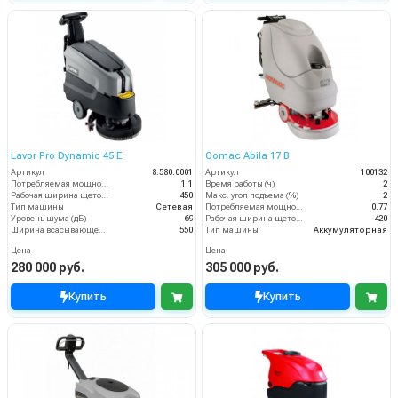
Lavor Pro Dynamic 45 E
Comac Abila 17 B
Артикул
8.580.0001
Артикул
100132
Потребляемая мощность (кВт)
1.1
Время работы (ч)
2
Рабочая ширина щеток (мм)
450
Макс. угол подъема (%)
2
Тип машины
Сетевая
Потребляемая мощность (кВт)
0.77
Уровень шума (дБ)
69
Рабочая ширина щеток (мм)
420
Ширина всасывающей балки (мм)
550
Тип машины
Аккумуляторная
Цена
Цена
280 000 руб.
305 000 руб.
Купить
Купить