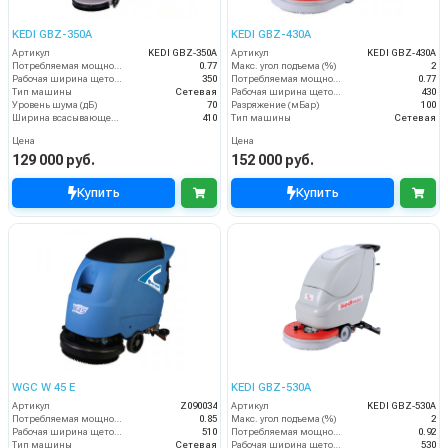
KEDI GBZ-350A
KEDI GBZ-430A
Артикул
KEDI GBZ-350A
Артикул
KEDI GBZ-430A
Потребляемая мощность (кВт)
0.77
Макс. угол подъема (%)
2
Рабочая ширина щеток (мм)
350
Потребляемая мощность (кВт)
0.77
Тип машины
Сетевая
Рабочая ширина щеток (мм)
430
Уровень шума (дБ)
70
Разряжение (мБар)
100
Ширина всасывающей балки (мм)
410
Тип машины
Сетевая
Цена
Цена
129 000 руб.
152 000 руб.
Купить
Купить
WGC W 45 E
KEDI GBZ-530A
Артикул
Z090034
Артикул
KEDI GBZ-530A
Потребляемая мощность (кВт)
0.85
Макс. угол подъема (%)
2
Рабочая ширина щеток (мм)
510
Потребляемая мощность (кВт)
0.92
Тип машины
Сетевая
Рабочая ширина щеток (мм)
530