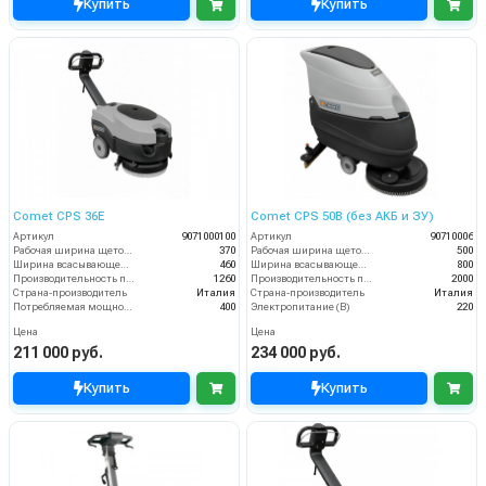
Купить
Купить
Comet CPS 36E
Comet CPS 50B (без АКБ и ЗУ)
Артикул
9071000100
Артикул
90710006
Рабочая ширина щеток (мм)
370
Рабочая ширина щеток (мм)
500
Ширина всасывающей балки (мм)
460
Ширина всасывающей балки (мм)
800
Производительность по площади (м2/ч)
1260
Производительность по площади (м2/ч)
2000
Страна-производитель
Италия
Страна-производитель
Италия
Потребляемая мощность (Вт)
400
Электропитание (В)
220
Цена
Цена
211 000 руб.
234 000 руб.
Купить
Купить