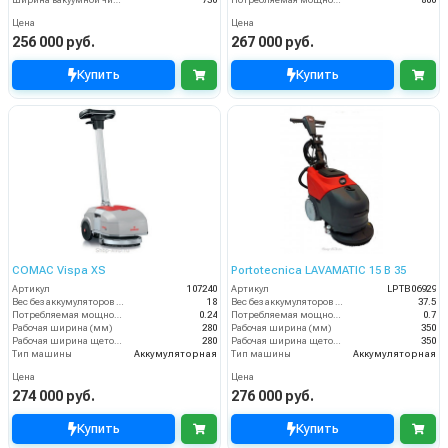
Цена
Цена
256 000 руб.
267 000 руб.
Купить
Купить
COMAC Vispa XS
Portotecnica LAVAMATIC 15 B 35
Артикул
107240
Артикул
LPTB06929
Вес без аккумуляторов (кг)
18
Вес без аккумуляторов (кг)
37.5
Потребляемая мощность (кВт)
0.24
Потребляемая мощность (кВт)
0.7
Рабочая ширина (мм)
280
Рабочая ширина (мм)
350
Рабочая ширина щеток (мм)
280
Рабочая ширина щеток (мм)
350
Тип машины
Аккумуляторная
Тип машины
Аккумуляторная
Цена
Цена
274 000 руб.
276 000 руб.
Купить
Купить