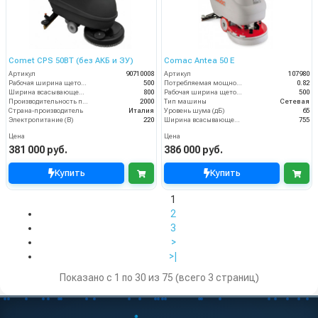
Comet CPS 50BT (без АКБ и ЗУ)
Comac Antea 50 E
Артикул
90710008
Артикул
107980
Рабочая ширина щеток (мм)
500
Потребляемая мощность (кВт)
0.82
Ширина всасывающей балки (мм)
800
Рабочая ширина щеток (мм)
500
Производительность по площади (м2/ч)
2000
Тип машины
Сетевая
Страна-производитель
Италия
Уровень шума (дБ)
65
Электропитание (В)
220
Ширина всасывающей балки (мм)
755
Цена
Цена
381 000 руб.
386 000 руб.
Купить
Купить
1
2
3
>
>|
Показано с 1 по 30 из 75 (всего 3 страниц)