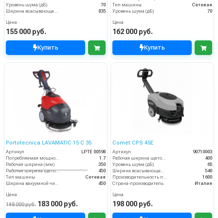
Уровень шума (дБ)
70
Тип машины
Сетевая
Ширина всасывающей балки (мм)
835
Уровень шума (дБ)
70
Цена
Цена
155 000 руб.
162 000 руб.
Купить
Купить
Portotecnica LAVAMATIC 15 C 35
Comet CPS 45E
Артикул
LPTE 00598
Артикул
90710003
Потребляемая мощность (кВт)
1.7
Рабочая ширина щеток (мм)
400
Рабочая ширина (мм)
350
Уровень шума (дБ)
65
Рабочая ширина щеток (мм)
450
Ширина всасывающей балки (мм)
540
Тип машины
Сетевая
Производительность по площади (м2/ч)
1600
Ширина вакуумной чистки (мм)
450
Страна-производитель
Италия
Цена
Цена
183 000 руб.
198 000 руб.
198 000 руб.