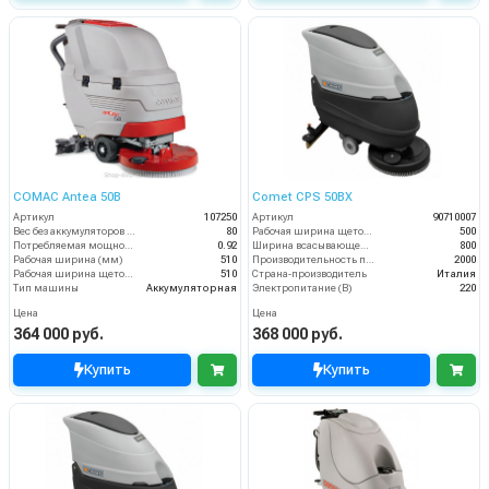
COMAC Antea 50B
Comet CPS 50BX
Артикул
107250
Артикул
90710007
Вес без аккумуляторов (кг)
80
Рабочая ширина щеток (мм)
500
Потребляемая мощность (кВт)
0.92
Ширина всасывающей балки (мм)
800
Рабочая ширина (мм)
510
Производительность по площади (м2/ч)
2000
Рабочая ширина щеток (мм)
510
Страна-производитель
Италия
Тип машины
Аккумуляторная
Электропитание (В)
220
Цена
Цена
364 000 руб.
368 000 руб.
Купить
Купить