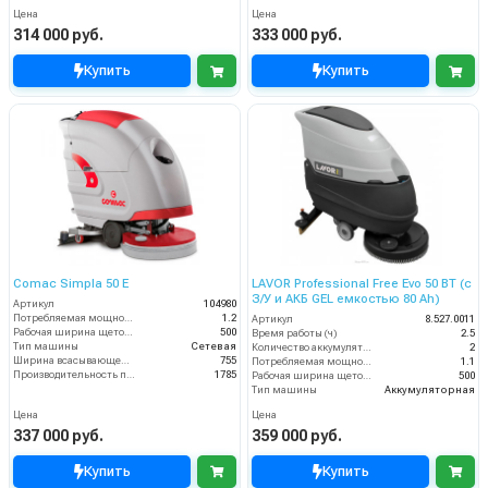
Цена
Цена
314 000 руб.
333 000 руб.
Купить
Купить
Comac Simpla 50 E
LAVOR Professional Free Evo 50 BT (с
З/У и АКБ GEL емкостью 80 Ah)
Артикул
104980
Потребляемая мощность (кВт)
1.2
Артикул
8.527.0011
Рабочая ширина щеток (мм)
500
Время работы (ч)
2.5
Тип машины
Сетевая
Количество аккумуляторов (шт)
2
Ширина всасывающей балки (мм)
755
Потребляемая мощность (кВт)
1.1
Производительность по площади (м2/ч)
1785
Рабочая ширина щеток (мм)
500
Тип машины
Аккумуляторная
Цена
Цена
337 000 руб.
359 000 руб.
Купить
Купить