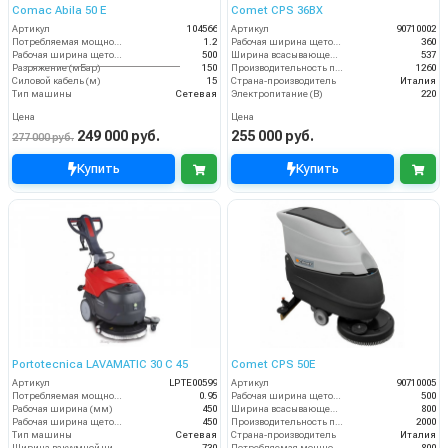
Comac Abila 50 E
Comet CPS 36BX
Артикул
104566
Артикул
90710002
Потребляемая мощность (кВт)
1.2
Рабочая ширина щеток (мм)
360
Рабочая ширина щеток (мм)
500
Ширина всасывающей балки (мм)
537
Разряжение (мБар)
150
Производительность по площади (м2/ч)
1260
Силовой кабель (м)
15
Страна-производитель
Италия
Тип машины
Сетевая
Электропитание (В)
220
Цена
Цена
249 000 руб.
255 000 руб.
277 000 руб.
Купить
Купить
Portotecnica LAVAMATIC 30 С 45
Comet CPS 50E
Артикул
LPTE00599
Артикул
90710005
Потребляемая мощность (кВт)
0.95
Рабочая ширина щеток (мм)
500
Рабочая ширина (мм)
450
Ширина всасывающей балки (мм)
800
Рабочая ширина щеток (мм)
450
Производительность по площади (м2/ч)
2000
Тип машины
Сетевая
Страна-производитель
Италия
Ширина вакуумной чистки (мм)
730
Потребляемая мощность (Вт)
800