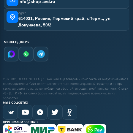
info@shop-avd.ru
Адрес
614031, Россия, Пермский край, г.Пермь, ул.
Докучаева, 50/2
МЕССЕНДЖЕРЫ
2017-2025 © ООО "ШОП АВД". Внешний вид товаров и комплектация могут изменяться
производителем. Сайт носит исключительно информационный характер и ни при
каких условиях не является публичной офертой, определяемой положениями Статьи
437 (2) ГК РФ. Заполняя формы на сайте, Вы подтверждаете возможность их
обработки.
МЫ В СОЦСЕТЯХ
ПРИНИМАЕМ К ОПЛАТЕ