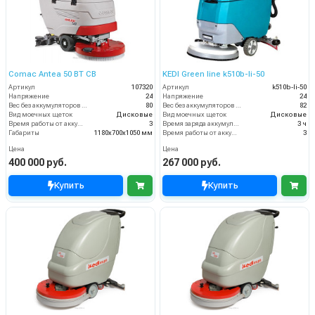
Comac Antea 50 BT CB
KEDI Green line k510b-li-50
Артикул
107320
Артикул
k510b-li-50
Напряжение
24
Напряжение
24
Вес без аккумуляторов (кг)
80
Вес без аккумуляторов (кг)
82
Вид моечных щеток
Дисковые
Вид моечных щеток
Дисковые
Время работы от аккумуляторов (ч)
3
Время заряда аккумуляторов
3 ч
Габариты
1180х700х1050 мм
Время работы от аккумуляторов (ч)
3
Цена
Цена
400 000 руб.
267 000 руб.
Купить
Купить