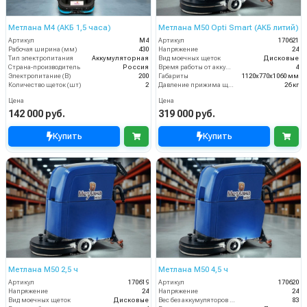
Метлана М4 (АКБ 1,5 часа)
Метлана М50 Opti Smart (АКБ литий)
Артикул
М4
Артикул
170621
Рабочая ширина (мм)
430
Напряжение
24
Тип электропитания
Аккумуляторная
Вид моечных щеток
Дисковые
Страна-производитель
Россия
Время работы от аккумуляторов (ч)
4
Электропитание (В)
200
Габариты
1120х770х1060 мм
Количество щеток (шт)
2
Давление прижима щеток
26 кг
Цена
Цена
142 000 руб.
319 000 руб.
Купить
Купить
Метлана M50 2,5 ч
Метлана M50 4,5 ч
Артикул
170619
Артикул
170620
Напряжение
24
Напряжение
24
Вид моечных щеток
Дисковые
Вес без аккумуляторов (кг)
83