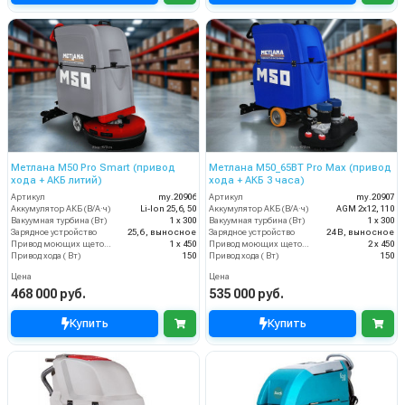
Метлана М50 Pro Smart (привод
Метлана М50_65BT Pro Max (привод
хода + АКБ литий)
хода + АКБ 3 часа)
Артикул
my.20906
Артикул
my.20907
Аккумулятор АКБ (В/А·ч)
Li-Ion 25,6, 50
Аккумулятор АКБ (В/А·ч)
AGM 2х12, 110
Вакуумная турбина (Вт)
1 х 300
Вакуумная турбина (Вт)
1 х 300
Зарядное устройство
25,6 , выносное
Зарядное устройство
24 В, выносное
Привод моющих щеток (Вт)
1 х 450
Привод моющих щеток (Вт)
2 х 450
Привод хода ( Вт)
150
Привод хода ( Вт)
150
Цена
Цена
468 000 руб.
535 000 руб.
Купить
Купить