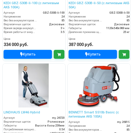
KEDI GBZ-530B-li-100 (с литиевым
KEDI GBZ-530B-li-50 (с литиевым АКБ
АКБ 100А)
50А)
Артикул
GBZ-530B-li-100
Артикул
GBZ-530B-li-50
Напряжение
24
Напряжение
24
Вес без аккумуляторов (кг)
85
Вес без аккумуляторов (кг)
85
Вид моечных щеток
Дисковые
Вид моечных щеток
Дисковые
Время заряда аккумуляторов
3 ч
Габариты
1120х540х960 мм
Время работы от аккумуляторов (ч)
3.5
Давление прижима щеток
25 кг
Цена
Цена
334 000 руб.
387 000 руб.
Купить
Купить
LINDHAUS LW46 Hybrid
BENNETT Smart S510b Basic (с
литиевым АКБ 100А)
Артикул
my.26720
Вид моечных щеток
Роликовые
Артикул
my.26819
Габариты
Высота базы 230мм
Напряжение
24
Потребляемая мощность (кВт)
0.54
Вес без аккумуляторов (кг)
85