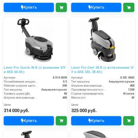
Купить
Купить
Lavor Pro Quick 36 B (с внешним З/У
Lavor Pro Dart 36 B (с встроенным З/
и АКБ 60 Ah)
У и АКБ GEL 38 Ah)
Артикул
8.518.0038
Артикул
8.581.0002
Потребляемая мощность (кВт)
0.5
Тип машины
Аккумуляторная
Рабочая ширина щеток (мм)
360
Ширина всасывающей балки (мм)
460
Тип машины
Аккумуляторная
Производительность по площади (м2/ч)
1260
Уровень шума (дБ)
68
Страна-производитель
Италия
Ширина всасывающей балки (мм)
460
Масса (кг)
46
Цена
Цена
314 000 руб.
325 000 руб.
Купить
Купить