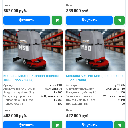
Цена
Цена
852 000 руб.
338 000 руб.
Купить
Купить
Метлана М50 Pro Standart (привод
Метлана M50 Pro Max (привод хода
хода + АКБ 2 часа)
+ АКБ 4 часа)
Артикул
my.20904
Артикул
my.20905
Аккумулятор АКБ (В/А·ч)
AGM 2х12, 75
Аккумулятор АКБ (В/А·ч)
AGM 2х12, 110
Вакуумная турбина (Вт)
1 х 300
Вакуумная турбина (Вт)
1 х 300
Зарядное устройство
24 В, выносное
Зарядное устройство
24 В, выносное
Привод моющих щеток (Вт)
1 х 450
Привод моющих щеток (Вт)
1 х 450
Привод хода ( Вт)
150
Привод хода ( Вт)
150
Цена
Цена
403 000 руб.
422 000 руб.
Купить
Купить