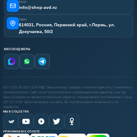
Email
info@shop-avd.ru
Адрес
614031, Россия, Пермский край, г.Пермь, ул.
Докучаева, 50/2
МЕССЕНДЖЕРЫ
2017-2025 © ООО "ШОП АВД". Внешний вид товаров и комплектация могут изменяться
производителем. Сайт носит исключительно информационный характер и ни при
каких условиях не является публичной офертой, определяемой положениями Статьи
437 (2) ГК РФ. Заполняя формы на сайте, Вы подтверждаете возможность их
обработки.
МЫ В СОЦСЕТЯХ
ПРИНИМАЕМ К ОПЛАТЕ