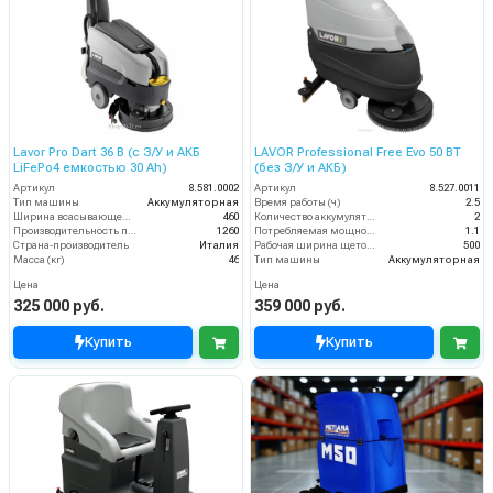
Lavor Pro Dart 36 B (с З/У и АКБ
LAVOR Professional Free Evo 50 BT
LiFePo4 емкостью 30 Ah)
(без З/У и АКБ)
Артикул
8.581.0002
Артикул
8.527.0011
Тип машины
Аккумуляторная
Время работы (ч)
2.5
Ширина всасывающей балки (мм)
460
Количество аккумуляторов (шт)
2
Производительность по площади (м2/ч)
1260
Потребляемая мощность (кВт)
1.1
Страна-производитель
Италия
Рабочая ширина щеток (мм)
500
Масса (кг)
46
Тип машины
Аккумуляторная
Цена
Цена
325 000 руб.
359 000 руб.
Купить
Купить