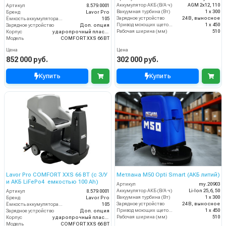
Аккумулятор АКБ (В/А·ч)
AGM 2х12, 110
Артикул
8.579.0001
Вакуумная турбина (Вт)
1 х 300
Бренд
Lavor Pro
Зарядное устройство
24 В, выносное
Ёмкость аккумулятора (Ач)
105
Привод моющих щеток (Вт)
1 х 450
Зарядное устройство
Доп. опция
Рабочая ширина (мм)
510
Корпус
ударопрочный пластик
Модель
COMFORT XXS 66 BT
Цена
Цена
852 000 руб.
302 000 руб.
Купить
Купить
Lavor Pro COMFORT XXS 66 BT (с З/У
Метлана М50 Opti Smart (АКБ литий)
и АКБ LiFePo4 емкостью 100 Ah)
Артикул
my.20903
Аккумулятор АКБ (В/А·ч)
Li-Ion 25,6, 50
Артикул
8.579.0001
Вакуумная турбина (Вт)
1 х 300
Бренд
Lavor Pro
Зарядное устройство
24 В, выносное
Ёмкость аккумулятора (Ач)
105
Привод моющих щеток (Вт)
1 х 450
Зарядное устройство
Доп. опция
Рабочая ширина (мм)
510
Корпус
ударопрочный пластик
Модель
COMFORT XXS 66 BT