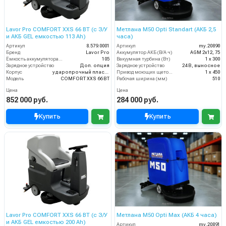
Lavor Pro COMFORT XXS 66 BT (с З/У
Метлана М50 Opti Standart (АКБ 2,5
и АКБ GEL емкостью 113 Ah)
часа)
Артикул
8.579.0001
Артикул
my.20890
Бренд
Lavor Pro
Аккумулятор АКБ (В/А·ч)
AGM 2х12, 75
Ёмкость аккумулятора (Ач)
105
Вакуумная турбина (Вт)
1 х 300
Зарядное устройство
Доп. опция
Зарядное устройство
24 В, выносное
Корпус
ударопрочный пластик
Привод моющих щеток (Вт)
1 х 450
Модель
COMFORT XXS 66 BT
Рабочая ширина (мм)
510
Цена
Цена
852 000 руб.
284 000 руб.
Купить
Купить
Lavor Pro COMFORT XXS 66 BT (с З/У
Метлана М50 Opti Max (АКБ 4 часа)
и АКБ GEL емкостью 200 Ah)
Артикул
my.20891