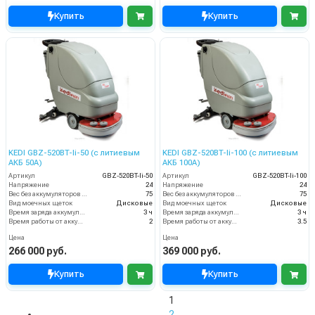
Купить
Купить
KEDI GBZ-520BT-li-50 (с литиевым
KEDI GBZ-520BT-li-100 (с литиевым
АКБ 50А)
АКБ 100А)
Артикул
GBZ-520BT-li-50
Артикул
GBZ-520BT-li-100
Напряжение
24
Напряжение
24
Вес без аккумуляторов (кг)
75
Вес без аккумуляторов (кг)
75
Вид моечных щеток
Дисковые
Вид моечных щеток
Дисковые
Время заряда аккумуляторов
3 ч
Время заряда аккумуляторов
3 ч
Время работы от аккумуляторов (ч)
2
Время работы от аккумуляторов (ч)
3.5
Цена
Цена
266 000 руб.
369 000 руб.
Купить
Купить
1
2