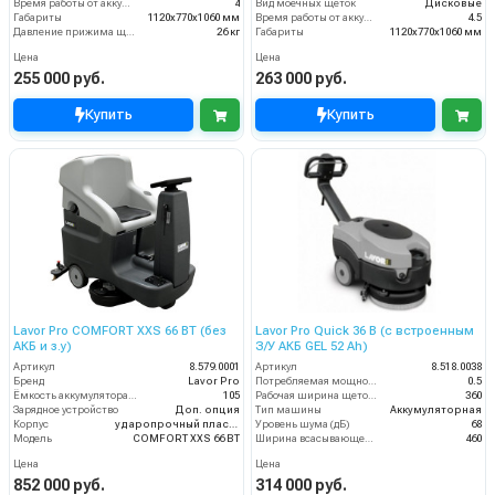
Время работы от аккумуляторов (ч)
4
Вид моечных щеток
Дисковые
Габариты
1120х770х1060 мм
Время работы от аккумуляторов (ч)
4.5
Давление прижима щеток
26 кг
Габариты
1120х770х1060 мм
Цена
Цена
255 000 руб.
263 000 руб.
Купить
Купить
Lavor Pro COMFORT XXS 66 BT (без
Lavor Pro Quick 36 B (с встроенным
АКБ и з.у)
З/У АКБ GEL 52 Ah)
Артикул
8.579.0001
Артикул
8.518.0038
Бренд
Lavor Pro
Потребляемая мощность (кВт)
0.5
Ёмкость аккумулятора (Ач)
105
Рабочая ширина щеток (мм)
360
Зарядное устройство
Доп. опция
Тип машины
Аккумуляторная
Корпус
ударопрочный пластик
Уровень шума (дБ)
68
Модель
COMFORT XXS 66 BT
Ширина всасывающей балки (мм)
460
Цена
Цена
852 000 руб.
314 000 руб.