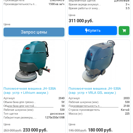
Производитель
LINDHAUS
Вид моечных щеток
Дисковые
Производительность по площади
1500 кв.м/ч
Время заряда аккумуляторов
3 ч
Время работы от аккумуляторов (ч)
3.5
Цена
311 000 руб.
Цена
Купить
Запрос цены
Поломоечная машина JH-530A
Поломоечная машина JH-530A
(зар. устр + Lithium аккум.)
(зар. устр + VRLA GEL аккум.)
Артикул
2043
Артикул
2033
Объем бака для грязной воды, л
56
Рабочая ширина (мм)
530
Объем бака для чистой воды, л
50
Производительность по площади (м2/ч)
2100
Рабочая ширина (мм)
530
Страна-производитель
Китай
Тип щетки
дисковая
Масса (кг)
225
Габаритные размеры, мм
1270х550х1090
Цена
Цена
233 000 руб.
180 000 руб.
253 000 руб.
195 000 руб.