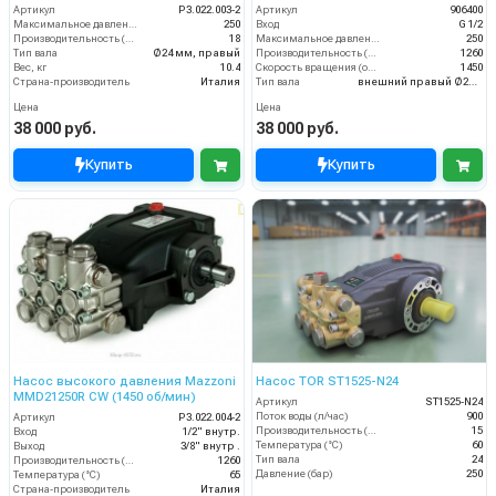
Артикул
P3.022.003-2
Артикул
906400
Максимальное давление (бар)
250
Вход
G 1/2
Производительность (л/мин)
18
Максимальное давление (бар)
250
Тип вала
Ø24 мм, правый
Производительность (л/ч)
1260
Вес, кг
10.4
Скорость вращения (об/мин)
1450
Страна-производитель
Италия
Тип вала
внешний правый Ø24 мм
Цена
Цена
38 000 руб.
38 000 руб.
Купить
Купить
Насос высокого давления Mazzoni
Насос TOR ST1525-N24
MMD21250R CW (1450 об/мин)
Артикул
ST1525-N24
Поток воды (л/час)
900
Артикул
P3.022.004-2
Производительность (л/мин)
15
Вход
1/2" внутр.
Температура (°C)
60
Выход
3/8" внутр .
Тип вала
24
Производительность (л/ч)
1260
Давление (бар)
250
Температура (°C)
65
Страна-производитель
Италия