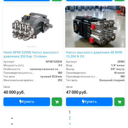
Hawk NPM1525RN Насос высокого
Насос высокого давления AR RHW
давления 250 бар 15 л/мин
15.25H N DX
Артикул
NPM1525RN
Артикул
28956
Мощность (л/с)
9.6
Вход
1/4" внеш
Особенности
никелированная серия
Выход
3/8" внутр
Производительность (л/ч)
900
Производитель
Италия
Тип вала
правый Ø24 мм
Производительность (л/ч)
900
Максимальное давление воды (бар)
250
Тип вала
Внешний гладкий
Цена
Цена
40 000 руб.
47 000 руб.
Купить
Купить
1
2
>