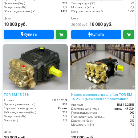
Давление (бар)
250
Температура (°C)
60
Мощность (кВт)
7,5
Мощность (кВт)
6,7
Обороты двигателя (об/мин)
1450
Обороты двигателя (об/мин)
1450
Цена
Цена
18 000 руб.
18 000 руб.
20 000 руб.
Купить
Купить
TOR BM 15.25 N
Насос высокого давления TOR BM
15.25RB (межосевое расстояние
Артикул
BM 15.25 N
87мм)
Производительность (л/ч)
900
Артикул
BM-15.25RB
Страна-производитель
Китай
Диаметр вала (мм)
внешний Ø24
Рабочее давление (бар)
250
Поток воды (л/час)
900
Мощность (кВт)
5.5
Производительность (л/мин)
15
Масса (кг)
7.5
Давление (бар)
250
Мощность (кВт)
7,5
Цена
Цена
19 000 руб.
20 000 руб.