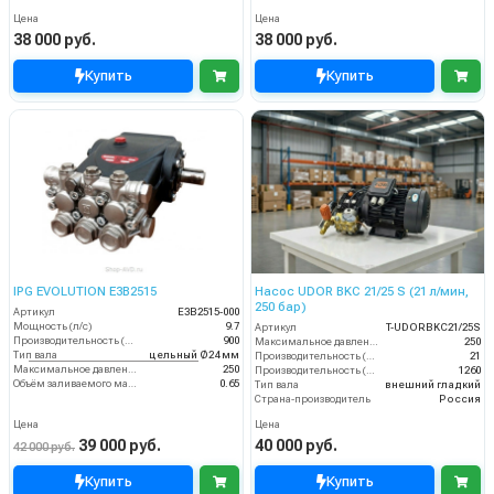
Цена
Цена
38 000 руб.
38 000 руб.
Купить
Купить
IPG EVOLUTION E3B2515
Насос UDOR BKC 21/25 S (21 л/мин,
250 бар)
Артикул
E3B2515-000
Мощность (л/с)
9.7
Артикул
T-UDORBKC21/25S
Производительность (л/ч)
900
Максимальное давление (бар)
250
Тип вала
цельный Ø24 мм
Производительность (л/мин)
21
Максимальное давление воды (бар)
250
Производительность (л/ч)
1260
Объём заливаемого масла (л)
0.65
Тип вала
внешний гладкий
Страна-производитель
Россия
Цена
Цена
39 000 руб.
40 000 руб.
42 000 руб.
Купить
Купить