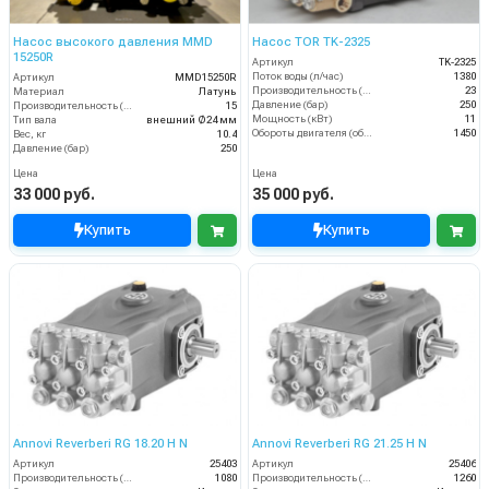
Насос высокого давления MMD
Насос TOR TK-2325
15250R
Артикул
TK-2325
Поток воды (л/час)
1380
Артикул
MMD15250R
Производительность (л/мин)
23
Материал
Латунь
Давление (бар)
250
Производительность (л/мин)
15
Мощность (кВт)
11
Тип вала
внешний Ø24 мм
Обороты двигателя (об/мин)
1450
Вес, кг
10.4
Давление (бар)
250
Цена
Цена
33 000 руб.
35 000 руб.
Купить
Купить
Annovi Reverberi RG 18.20 H N
Annovi Reverberi RG 21.25 H N
Артикул
25403
Артикул
25406
Производительность (л/ч)
1080
Производительность (л/ч)
1260