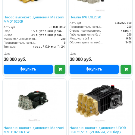
Насос высокого давления Mazzoni
Помпа IPG E3E2520
MMD15250R
Артикул
E3E2520-000
Производительность (л/ч)
1200
Артикул
P3.020.001-2
Страна-производитель
Италия
Вход
1/2 внутренняя резьба
Рабочее давление (бар)
250
Выход
3/8 внутренняя резьба
Мощность (кВт)
9.56
Максимальное давление (бар)
250
Обороты двигателя (об/мин)
3400
Производительность (л/мин)
15
Тип вала
правый Ø24 мм (R, 24)
Цена
Цена
38 000 руб.
38 000 руб.
Купить
Купить
Насос высокого давления Mazzoni
Насос высокого давления UDOR
MMD18250R CW
BKC 21/25 S (21 л/мин, 250 бар)