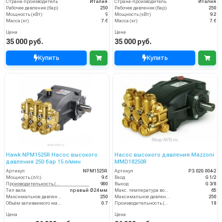
Страна-производитель
Италия
Страна-производитель
Италия
Рабочее давление (бар)
250
Рабочее давление (бар)
250
Мощность (кВт)
9
Мощность (кВт)
9.2
Масса (кг)
7.6
Масса (кг)
7.6
Цена
Цена
35 000 руб.
35 000 руб.
Купить
Купить
Hawk NPM1525R Насос высокого
Насос высокого давления Mazzoni
давления 250 бар 15 л/мин
MMD18250R
Артикул
NPM1525R
Артикул
P3.020.004-2
Мощность (л/с)
9.6
Вход
G 1/2
Производительность (л/ч)
900
Выход
G 3/8
Тип вала
правый Ø24 мм
Макс. температура воды (°C)
65
Максимальное давление воды (бар)
250
Максимальное давление (бар)
250
Объём заливаемого масла (л)
0.7
Производительность (л/мин)
18
Цена
Цена