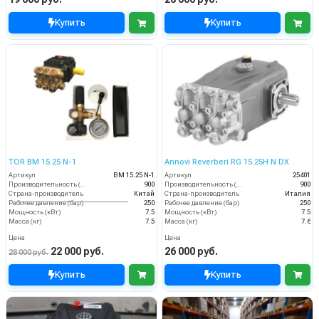
Купить
Купить
TOR BM 15.25 N-1
Annovi Reverberi RG 15.25H N DX
Артикул
BM 15.25 N-1
Артикул
25401
Производительность (л/ч)
900
Производительность (л/ч)
900
Страна-производитель
Китай
Страна-производитель
Италия
Рабочее давление (бар)
250
Рабочее давление (бар)
250
Мощность (кВт)
7.5
Мощность (кВт)
7.5
Масса (кг)
7.5
Масса (кг)
7.6
Цена
Цена
22 000 руб.
26 000 руб.
28 000 руб.
Купить
Купить