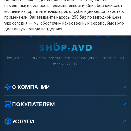
помощники в бизнесе и промышленности. Они обеспечивают
мощный напор, длительный срок службы и универсальность в
применении. Заказывайте насосы 250 бар по выгодной цене
уже сегодня — мы обеспечим качественный сервис, быструю
доставку и полную поддержку.
Всё для клининга и автомоек: установки высокого давления и уборочная
техника под ключ.
О КОМПАНИИ
О компании
Реквизиты ООО «Шоп АВД»
ПОКУПАТЕЛЯМ
Защита данных клиента
Как заказать?
Условия соглашения
Оплата
УСЛУГИ
Вакансии
Доставка
Ремонт АВД