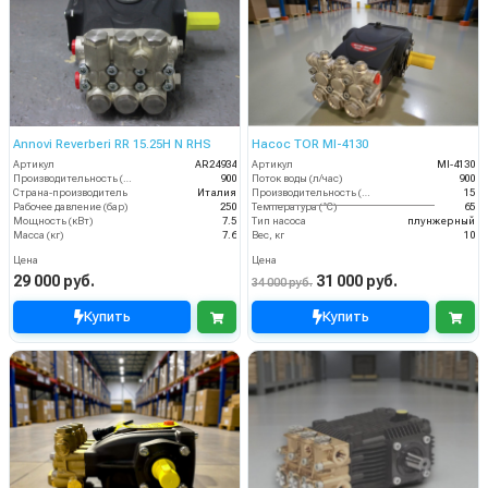
Annovi Reverberi RR 15.25H N RHS
Насос TOR MI-4130
Артикул
AR24934
Артикул
MI-4130
Производительность (л/ч)
900
Поток воды (л/час)
900
Страна-производитель
Италия
Производительность (л/мин)
15
Рабочее давление (бар)
250
Температура (°C)
65
Мощность (кВт)
7.5
Тип насоса
плунжерный
Масса (кг)
7.6
Вес, кг
10
Цена
Цена
29 000 руб.
31 000 руб.
34 000 руб.
Купить
Купить