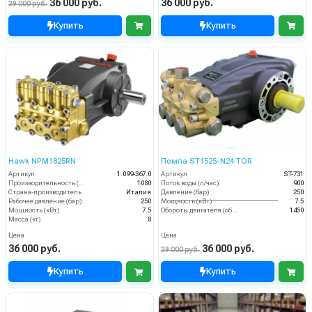
36 000 руб.
36 000 руб.
39 000 руб.
Купить
Купить
Hawk NPM1825RN
Помпа ST1525-N24 TOR
Артикул
1.099-367.0
Артикул
ST-731
Производительность (л/ч)
1080
Поток воды (л/час)
900
Страна-производитель
Италия
Давление (бар)
250
Рабочее давление (бар)
250
Мощность (кВт)
7.5
Мощность (кВт)
7.5
Обороты двигателя (об/мин)
1450
Масса (кг)
8
Цена
Цена
36 000 руб.
36 000 руб.
39 000 руб.
Купить
Купить