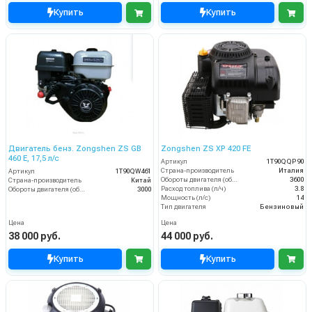
Купить
Купить
Двигатель бенз. Zongshen ZS GB
Zongshen ZS XP 420 FE
460 E, 17,5 л/с
Артикул
1T90QQP90
Страна-производитель
Италия
Артикул
1T90QW461
Обороты двигателя (об/мин)
3600
Страна-производитель
Китай
Расход топлива (л/ч)
3.8
Обороты двигателя (об/мин)
3000
Мощность (л/с)
14
Тип двигателя
Бензиновый
Цена
Цена
38 000 руб.
44 000 руб.
Купить
Купить