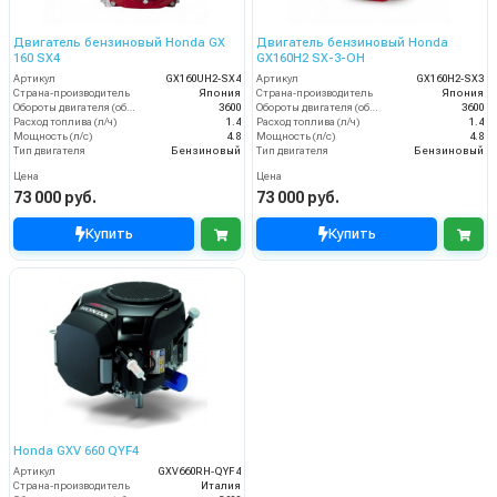
Двигатель бензиновый Honda GX
Двигатель бензиновый Honda
160 SX4
GX160H2 SX-3-OH
Артикул
GX160UH2-SX4
Артикул
GX160H2-SX3
Страна-производитель
Япония
Страна-производитель
Япония
Обороты двигателя (об/мин)
3600
Обороты двигателя (об/мин)
3600
Расход топлива (л/ч)
1.4
Расход топлива (л/ч)
1.4
Мощность (л/с)
4.8
Мощность (л/с)
4.8
Тип двигателя
Бензиновый
Тип двигателя
Бензиновый
Цена
Цена
73 000 руб.
73 000 руб.
Купить
Купить
Honda GXV 660 QYF4
Артикул
GXV660RH-QYF4
Страна-производитель
Италия