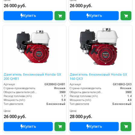
Цена
Цена
26 000 руб.
26 000 руб.
Купить
Купить
Двигатель бензиновый Honda GX
Двигатель бензиновый Honda GX
200 QHB1
160 QX3
Артикул
GX200H2-QHB1
Артикул
GX160H2-QX3
Страна-производитель
Япония
Страна-производитель
Япония
Обороты двигателя (об/мин)
3600
Обороты двигателя (об/мин)
3600
Расход топлива (л/ч)
1.7
Расход топлива (л/ч)
1.4
Мощность (л/с)
5.8
Мощность (л/с)
4.8
Тип двигателя
Бензиновый
Тип двигателя
Бензиновый
Цена
Цена
26 000 руб.
28 000 руб.
Купить
Купить