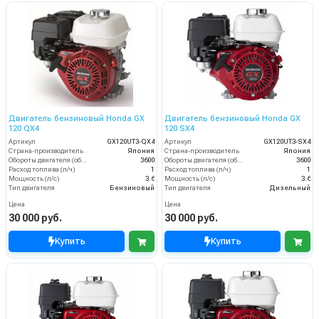
Двигатель бензиновый Honda GX
Двигатель бензиновый Honda GX
120 QX4
120 SX4
Артикул
GX120UT3-QX4
Артикул
GX120UT3-SX4
Страна-производитель
Япония
Страна-производитель
Япония
Обороты двигателя (об/мин)
3600
Обороты двигателя (об/мин)
3600
Расход топлива (л/ч)
1
Расход топлива (л/ч)
1
Мощность (л/с)
3.6
Мощность (л/с)
3.6
Тип двигателя
Бензиновый
Тип двигателя
Дизельный
Цена
Цена
30 000 руб.
30 000 руб.
Купить
Купить