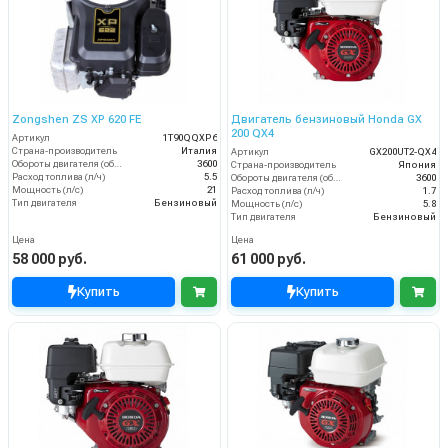
Zongshen ZS XP 620 FE
Двигатель бензиновый Honda GX
200 QX4
Артикул
1T90QQXP6
Страна-производитель
Италия
Артикул
GX200UT2-QX4
Обороты двигателя (об/мин)
3600
Страна-производитель
Япония
Расход топлива (л/ч)
5.5
Обороты двигателя (об/мин)
3600
Мощность (л/с)
21
Расход топлива (л/ч)
1.7
Тип двигателя
Бензиновый
Мощность (л/с)
5.8
Тип двигателя
Бензиновый
Цена
Цена
58 000 руб.
61 000 руб.
Купить
Купить