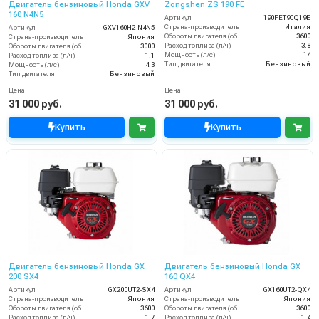
Двигатель бензиновый Honda GXV
Zongshen ZS 190 FE
160 N4N5
Артикул
190FET90Q19E
Страна-производитель
Италия
Артикул
GXV160H2-N4N5
Обороты двигателя (об/мин)
3600
Страна-производитель
Япония
Расход топлива (л/ч)
3.8
Обороты двигателя (об/мин)
3000
Мощность (л/с)
14
Расход топлива (л/ч)
1.1
Тип двигателя
Бензиновый
Мощность (л/с)
4.3
Тип двигателя
Бензиновый
Цена
Цена
31 000 руб.
31 000 руб.
Купить
Купить
Двигатель бензиновый Honda GX
Двигатель бензиновый Honda GX
200 SX4
160 QX4
Артикул
GX200UT2-SX4
Артикул
GX160UT2-QX4
Страна-производитель
Япония
Страна-производитель
Япония
Обороты двигателя (об/мин)
3600
Обороты двигателя (об/мин)
3600
Расход топлива (л/ч)
1.7
Расход топлива (л/ч)
1.4