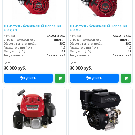
Двигатель бензиновый Honda GX
Двигатель бензиновый Honda GX
200 QX3
200 SX3
Артикул
GX200H2-QX3
Артикул
GX200H2-SX3
Страна-производитель
Япония
Страна-производитель
Япония
Обороты двигателя (об/мин)
3600
Обороты двигателя (об/мин)
3600
Расход топлива (л/ч)
1.7
Расход топлива (л/ч)
1.7
Мощность (л/с)
5.8
Мощность (л/с)
4.8
Тип двигателя
Бензиновый
Тип двигателя
Бензиновый
Цена
Цена
30 000 руб.
30 000 руб.
Купить
Купить