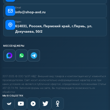
Email
info@shop-avd.ru
Адрес
614031, Россия, Пермский край, г.Пермь, ул.
Докучаева, 50/2
МЕССЕНДЖЕРЫ
2017-2025 © ООО "ШОП АВД". Внешний вид товаров и комплектация могут изменяться
производителем. Сайт носит исключительно информационный характер и ни при
каких условиях не является публичной офертой, определяемой положениями Статьи
437 (2) ГК РФ. Заполняя формы на сайте, Вы подтверждаете возможность их
обработки.
МЫ В СОЦСЕТЯХ