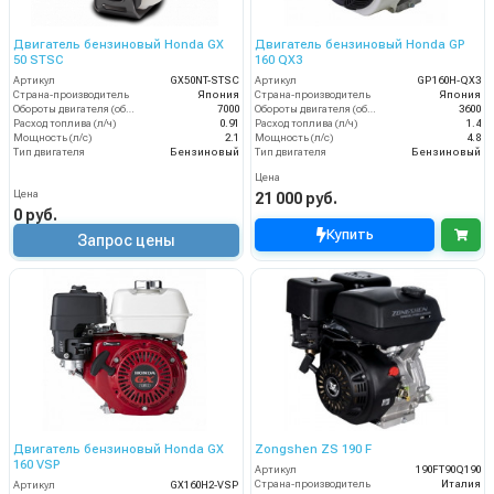
Двигатель бензиновый Honda GX
Двигатель бензиновый Honda GP
50 STSC
160 QX3
Артикул
GX50NT-STSC
Артикул
GP160H-QX3
Страна-производитель
Япония
Страна-производитель
Япония
Обороты двигателя (об/мин)
7000
Обороты двигателя (об/мин)
3600
Расход топлива (л/ч)
0.91
Расход топлива (л/ч)
1.4
Мощность (л/с)
2.1
Мощность (л/с)
4.8
Тип двигателя
Бензиновый
Тип двигателя
Бензиновый
Цена
Цена
21 000 руб.
0 руб.
Купить
Запрос цены
Двигатель бензиновый Honda GX
Zongshen ZS 190 F
160 VSP
Артикул
190FT90Q190
Страна-производитель
Италия
Артикул
GX160H2-VSP