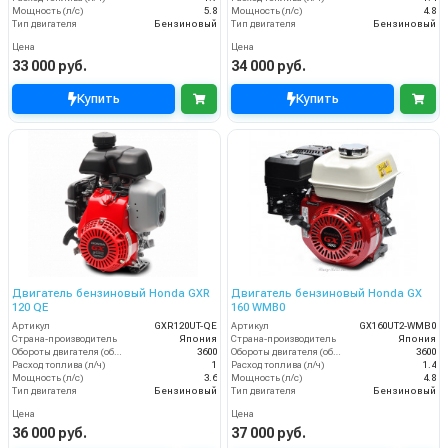
Мощность (л/с)
5.8
Мощность (л/с)
4.8
Тип двигателя
Бензиновый
Тип двигателя
Бензиновый
Цена
Цена
33 000 руб.
34 000 руб.
Купить
Купить
Двигатель бензиновый Honda GXR
Двигатель бензиновый Honda GX
120 QE
160 WMB0
Артикул
GXR120UT-QE
Артикул
GX160UT2-WMB0
Страна-производитель
Япония
Страна-производитель
Япония
Обороты двигателя (об/мин)
3600
Обороты двигателя (об/мин)
3600
Расход топлива (л/ч)
1
Расход топлива (л/ч)
1.4
Мощность (л/с)
3.6
Мощность (л/с)
4.8
Тип двигателя
Бензиновый
Тип двигателя
Бензиновый
Цена
Цена
36 000 руб.
37 000 руб.