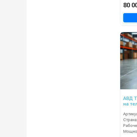
80 0
АВД Тр
на те
Артику
Страна
Мощнос