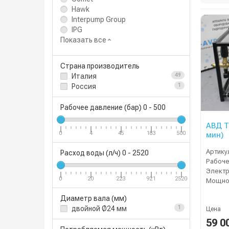
Hawk
Interpump Group
IPG
Показать все
Страна производитель
Италия
49
Россия
1
Рабочее давление (бар)
0
-
500
АВД T
мин)
0
4
45
183
500
Артику
Расход воды (л/ч)
0
-
2520
Электр
0
20
223
921
2520
Мощнос
Диаметр вала (мм)
двойной Ø24 мм
1
Цена
59 0