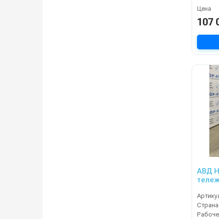
Цена
107 
АВД H
тележ
Артику
Страна