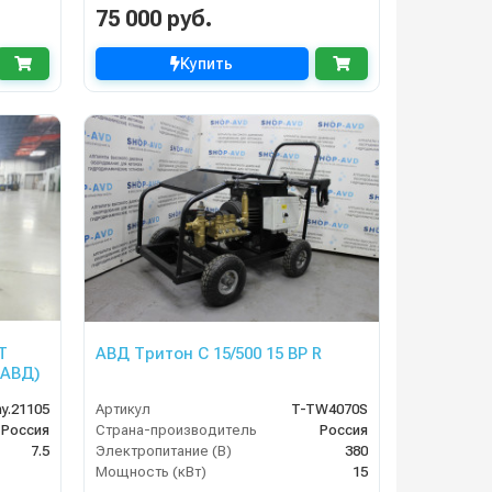
75 000 руб.
Купить
T
АВД Тритон C 15/500 15 BP R
 АВД)
y.21105
Артикул
T-TW4070S
Россия
Страна-производитель
Россия
7.5
Электропитание (В)
380
Мощность (кВт)
15