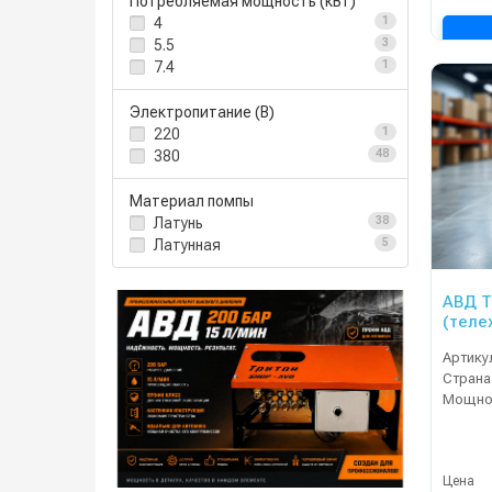
Потребляемая мощность (кВт)
4
1
5.5
3
7.4
1
Электропитание (В)
220
1
380
48
Материал помпы
Латунь
38
Латунная
5
АВД Т
(теле
блок 
Артику
фильт
Страна
Мощнос
Цена