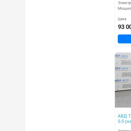
Электр
Мощнос
Цена
93 0
АВД Т
5.5 (
Артику