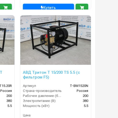
Купить
 T
АВД Тритон T 15/200 TS 5.5 (с
фильтром F5)
T15.20R
Артикул
T-BM1520N
Россия
Страна-производитель
Россия
200
Рабочее давление (бар)
200
380
Электропитание (В)
380
5.5
Мощность (кВт)
5.5
Цена