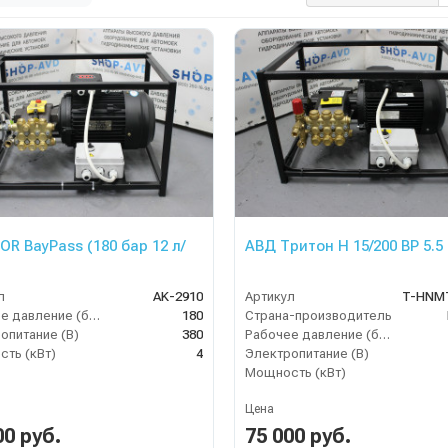
OR BayPass (180 бар 12 л/
АВД Тритон H 15/200 BP 5.5
л
AK-2910
Артикул
T-HNMT
Рабочее давление (бар)
180
Страна-производитель
опитание (В)
380
Рабочее давление (бар)
ть (кВт)
4
Электропитание (В)
Мощность (кВт)
Цена
00 руб.
75 000 руб.