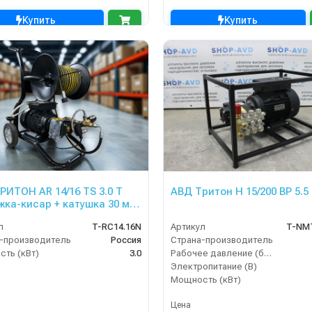
Купить
Купить
РИТОН AR 14/16 TS 3.0 T
АВД Тритон H 15/200 BP 5.5
жка-кисар + катушка 30 м
электрики с тепловым реле
л
T-RC14.16N
Артикул
T-NM
р переходник )
-производитель
Россия
Страна-производитель
ть (кВт)
3.0
Рабочее давление (бар)
Электропитание (В)
Мощность (кВт)
Цена