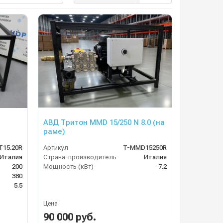
АВД Тритон MMD 15/250 N 8.0 (на
раме)
15.20R
Артикул
T-MMD15250R
Италия
Страна-производитель
Италия
200
Мощность (кВт)
7.2
380
5.5
Цена
90 000 руб.