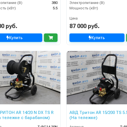
опитание (В)
380
Электропитание (В)
ть (кВт)
5.5
Мощность (кВт)
Цена
00 руб.
87 000 руб.
Купить
Купить
РИТОН AR 14/20 N DX TS R
АВД Тритон AR 15/200 TS 5.
на тележке с барабаном)
(На тележке)
л
T-RC14.20N
Артикул
T-R