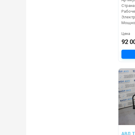
Страна
Электр
Мощнос
Цена
92 0
АВД Т