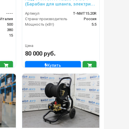
(Барабан для шланга, электрика
с теплозащитой, манометр)
----
Артикул
T-NMT15.20R
Италия
Страна-производитель
Россия
500
Мощность (кВт)
5.5
380
15
Цена
80 000 руб.
Купить