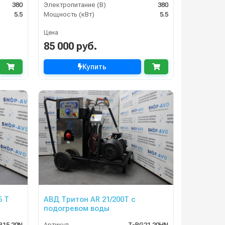
380
Электропитание (В)
380
5.5
Мощность (кВт)
5.5
Цена
85 000 руб.
Купить
5 T
АВД Тритон AR 21/200Т с
подогревом воды
R15.20N
Артикул
T-RG21.20HN