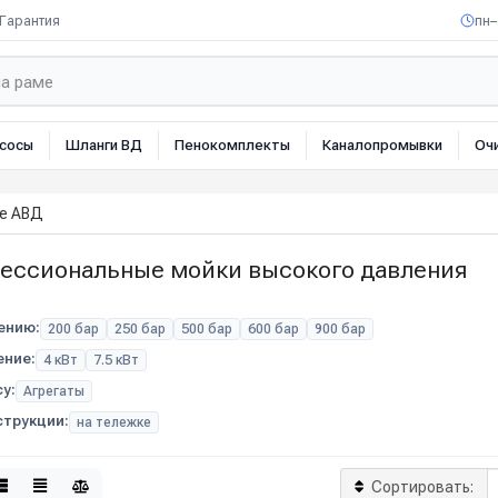
Гарантия
пн–
сосы
Шланги ВД
Пенокомплекты
Каналопромывки
Оч
е АВД
ессиональные мойки высокого давления
ению:
200 бар
250 бар
500 бар
600 бар
900 бар
ние:
4 кВт
7.5 кВт
у:
Агрегаты
струкции:
на тележке
Сортировать: