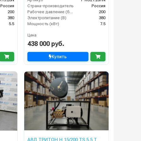
Россия
Страна-производитель
Россия
200
Рабочее давление (бар)
200
380
Электропитание (В)
380
5.5
Мощность (кВт)
7.5
Цена
438 000 руб.
Купить
АВД ТРИТОН H 15/200 TS 5.5 T