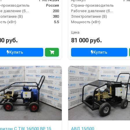
-производитель
Россия
Страна-производитель
Рабочее давление (бар)
200
Рабочее давление (бар)
опитание (В)
380
Электропитание (В)
ть (кВт)
5.5
Мощность (кВт)
Цена
00 руб.
81 000 руб.
Купить
Купить
ритон C TW 16/500 BP 15
АВД 15/500