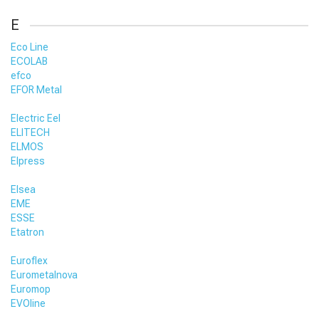
E
Eco Line
ECOLAB
efco
EFOR Metal
Electric Eel
ELITECH
ELMOS
Elpress
Elsea
EME
ESSE
Etatron
Euroflex
Eurometalnova
Euromop
EVOline