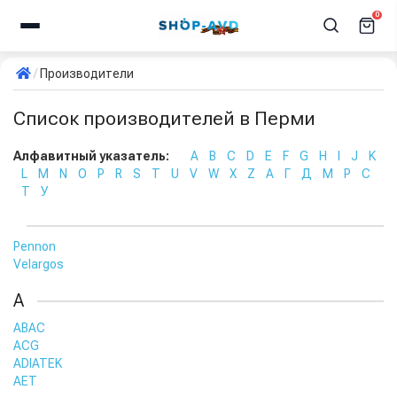
0
Производители
Список производителей в Перми
Алфавитный указатель:
A
B
C
D
E
F
G
H
I
J
K
L
M
N
O
P
R
S
T
U
V
W
X
Z
А
Г
Д
М
Р
С
Т
У
Pennon
Velargos
A
ABAC
ACG
ADIATEK
AET