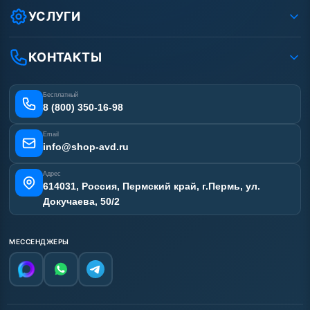
Условия соглашения
Оплата
УСЛУГИ
Вакансии
Доставка
Ремонт АВД
Рассрочка
Гарантия
Сертификаты
КОНТАКТЫ
Статьи
Лизинг
Наши работы
Получить скидку
Отзывы наших клиентов
Бесплатный
Карта сайта
8 (800) 350-16-98
Email
info@shop-avd.ru
Адрес
614031, Россия, Пермский край, г.Пермь, ул.
Докучаева, 50/2
МЕССЕНДЖЕРЫ