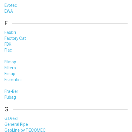
Evotec
EWA
F
Fabbri
Factory Cat
FBK
Fiac
Filmop
Filtero
Fimap
Fiorentini
Fra-Ber
Fubag
G
G.Drexl
General Pipe
GeoLine by TECOMEC