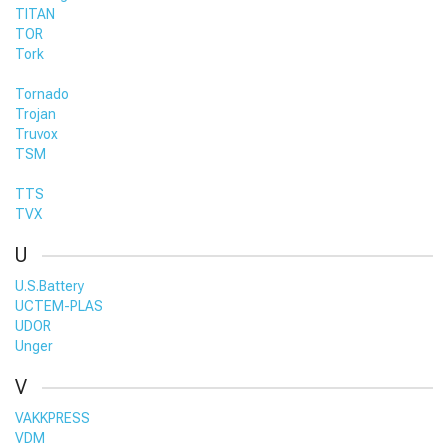
TITAN
TOR
Tork
Tornado
Trojan
Truvox
TSM
TTS
TVX
U
U.S.Battery
UCTEM-PLAS
UDOR
Unger
V
VAKKPRESS
VDM