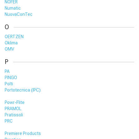
NOFER
Numatic
NuovaConTec
O
OERTZEN
Oklima
OMV
P
PA
PINGO
Polti
Portotecnica (IPC)
Powr-Flite
PRAMOL
Pratissoli
PRC
Premiere Products