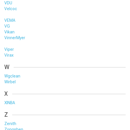
VDU
Velcoc
VEMA
VG
Vikan
VinnerMyer
Viper
Virax
W
Wgclean
Wirbel
X
XINBA
Z
Zenith
Zongshen