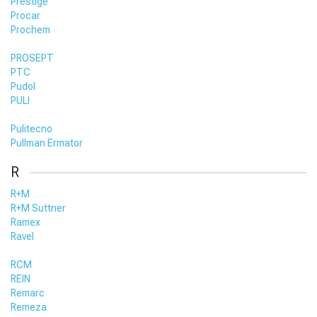
Prestige
Procar
Prochem
PROSEPT
PTC
Pudol
PULI
Pulitecno
Pullman Ermator
R
R+M
R+M Suttner
Ramex
Ravel
RCM
REIN
Remarc
Remeza