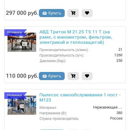
297 000 руб.
Купить
АВД Тритон M 21.25 TS 11 T (на
Новинка
раме, с манометром, фильтром,
электрикой и теплозащитой)
21
Производительность (л/мин):
1260
Производительность (л/ч):
250
Давление (бар):
380
Напряжение (В):
Россия
Страна-производитель:
110 000 руб.
Купить
Пылесос самообслуживания 1 пост -
Новинка
М123
Нержавеющая Сталь
Материал:
380
Напряжение (В):
Россия
Страна-производитель:
1 год
Гарантия: