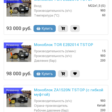
М22х1,5 (G)
Вход:
900
Производительность (л/ч):
60
Температура (°C):
Россия
Страна-производитель:
200
Рабочее давление (бар):
93 000 руб.
Купить
Моноблок TOR E2B2014 TSTOP
Новинка
15
Производительность (л/мин):
900
Производительность (л/ч):
200
Давление (бар):
380
Напряжение (В):
Россия
Страна-производитель:
98 000 руб.
Купить
Моноблок ZA1520N TSTOP (с гибкой
Новинка
муфтой)
900
Производительность (л/ч):
Китай
Страна-производитель:
200
Рабочее давление (бар):