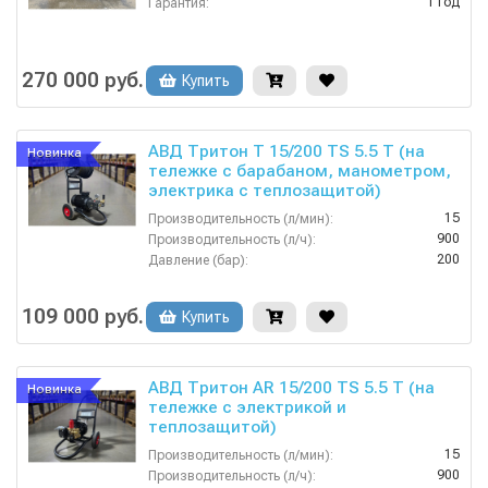
1 год
Гарантия:
270 000 руб.
Купить
АВД Тритон Т 15/200 TS 5.5 T (на
Новинка
тележке c барабаном, манометром,
электрика с теплозащитой)
15
Производительность (л/мин):
900
Производительность (л/ч):
200
Давление (бар):
380
Напряжение (В):
Россия
Страна-производитель:
109 000 руб.
Купить
АВД Тритон AR 15/200 TS 5.5 T (на
Новинка
тележке с электрикой и
теплозащитой)
15
Производительность (л/мин):
900
Производительность (л/ч):