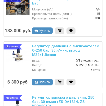
Бар
6,5
Мощность (л/с):
15
Производительность (л/мин):
900
Производительность (л/ч):
380
Напряжение (В):
Китай
Страна-производитель:
133 000 руб.
Купить
Регулятор давления с выключателем
Новинка
0-250 бар. 30 л/мин, выход
M22х1,5внеш
3/8 внешняя резьба
Вход:
M22х1,5 внешняя резьба
Выход:
латунь
Материал:
30
Производительность (л/мин):
90
Температура (°C):
6 300 руб.
Купить
Регулятор высокого давления, 250
Новинка
бар, 30 л/мин (ZS-DA1814, ZS-