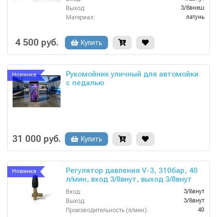
3/8внеш
Выход:
латунь
Материал:
25
Производительность (л/мин):
90
Температура (°C):
4 500 руб.
Купить
Рукомойник уличный для автомойки
Новинка
с педалью
31 000 руб.
Купить
Регулятор давления V-3, 310бар, 40
Новинка
л/мин, вход 3/8внут, выход 3/8внут
3/8внут
Вход:
3/8внут
Выход:
40
Производительность (л/мин):