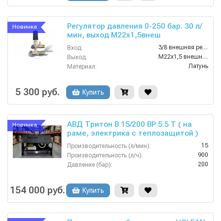
Регулятор давления 0-250 бар. 30 л/
Новинка
мин, выход M22х1,5внеш
3/8 внешняя резьба
Вход:
M22х1,5 внешняя резьба
Выход:
Латунь
Материал:
30
Производительность (л/мин):
1800
Производительность (л/ч):
5 300 руб.
Купить
АВД Тритон B 15/200 BP 5.5 T ( на
Новинка
раме, электрика с теплозащитой )
15
Производительность (л/мин):
900
Производительность (л/ч):
200
Давление (бар):
380
Напряжение (В):
Россия
Страна-производитель:
154 000 руб.
Купить