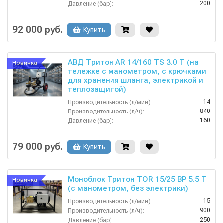
200
Давление (бар):
380
Напряжение (В):
Россия
Страна-производитель:
92 000 руб.
Купить
АВД Тритон AR 14/160 TS 3.0 T (на
Новинка
тележке с манометром, с крючками
для хранения шланга, электрикой и
теплозащитой)
14
Производительность (л/мин):
840
Производительность (л/ч):
160
Давление (бар):
220
Напряжение (В):
Россия
Страна-производитель:
79 000 руб.
Купить
Моноблок Тритон TOR 15/25 ВР 5.5 T
Новинка
(с манометром, без электрики)
15
Производительность (л/мин):
900
Производительность (л/ч):
250
Давление (бар):