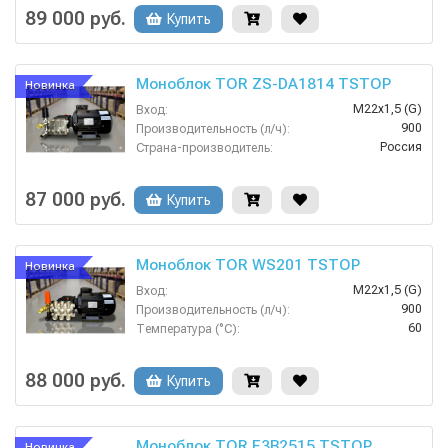
Россия
Страна-производитель:
89 000 руб.
Купить
Моноблок TOR ZS-DA1814 TSTOP
Новинка
М22х1,5 (G)
Вход:
900
Производительность (л/ч):
Россия
Страна-производитель:
200
Рабочее давление (бар):
5.5
Мощность (кВт):
87 000 руб.
Купить
Моноблок TOR WS201 TSTOP
Новинка
М22х1,5 (G)
Вход:
900
Производительность (л/ч):
60
Температура (°C):
Россия
Страна-производитель:
200
Рабочее давление (бар):
88 000 руб.
Купить
Моноблок TOR E3B2515 TSTOP
Новинка