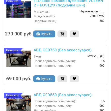
Пылесос самообслуживания VCLEAN-
Новинка
2 + ВОЗДУХ (подкачка шин)
Нержавеющая Сталь
Материал:
2200 Вт x2
Мощность (Вт):
380
Напряжение (В):
Россия
Страна-производитель:
1 год
Гарантия:
270 000 руб.
Купить
АВД CED750 (Без аксессуаров)
Новинка
M22х1,5 (G)
Вход:
15
Производительность (л/мин):
900
Производительность (л/ч):
60
Температура (°C):
68
Вес, кг:
69 000 руб.
Купить
АВД CED550 (Без аксессуаров)
Новинка
15
Производительность (л/мин):
900
Производительность (л/ч):
200
Давление (бар):