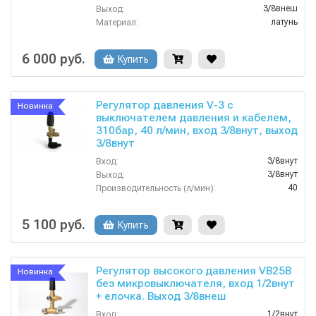
3/8внеш
Выход:
латунь
Материал:
25
Производительность (л/мин):
90
Температура (°C):
6 000 руб.
Купить
Регулятор давления V-3 с
Новинка
выключателем давления и кабелем,
310бар, 40 л/мин, вход 3/8внут, выход
3/8внут
3/8внут
Вход:
3/8внут
Выход:
40
Производительность (л/мин):
310
Давление (бар):
Китай
Страна-производитель:
5 100 руб.
Купить
Регулятор высокого давления VB25B
Новинка
без микровыключателя, вход 1/2внут
+ елочка. Выход 3/8внеш
1/2внут
Вход: