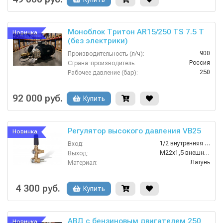
Моноблок Тритон AR15/250 TS 7.5 T
Новинка
(без электрики)
900
Производительность (л/ч):
Россия
Страна-производитель:
250
Рабочее давление (бар):
7.5
Мощность (кВт):
380
Электропитание (В):
92 000 руб.
Купить
Регулятор высокого давления VB25
Новинка
1/2 внутренняя резьба
Вход:
M22х1,5 внешняя резьба
Выход:
Латунь
Материал:
25
Производительность (л/мин):
250
Давление (бар):
4 300 руб.
Купить
АВД с бензиновым двигателем 250
Новинка