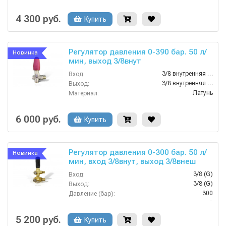
90
Температура (°C):
310
Давление (бар):
4 300 руб.
Купить
Регулятор давления 0-390 бар. 50 л/
Новинка
мин, выход 3/8внут
3/8 внутренняя резьба
Вход:
3/8 внутренняя резьба
Выход:
Латунь
Материал:
50
Производительность (л/мин):
3000
Производительность (л/ч):
6 000 руб.
Купить
Регулятор давления 0-300 бар. 50 л/
Новинка
мин, вход 3/8внут, выход 3/8внеш
3/8 (G)
Вход:
3/8 (G)
Выход:
300
Давление (бар):
Китай
Страна-производитель:
5 200 руб.
Купить