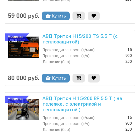
380
Напряжение (В):
Китай
Страна-производитель:
59 000 руб.
Купить
АВД Тритон H15/200 TS 5.5 T (с
Новинка
теплозащитой)
15
Производительность (л/мин):
900
Производительность (л/ч):
200
Давление (бар):
380
Напряжение (В):
Россия
Страна-производитель:
80 000 руб.
Купить
АВД Тритон H 15/200 BP 5.5 T ( на
Новинка
тележке, с электрикой и
теплозащитой )
15
Производительность (л/мин):
900
Производительность (л/ч):
200
Давление (бар):
380
Напряжение (В):