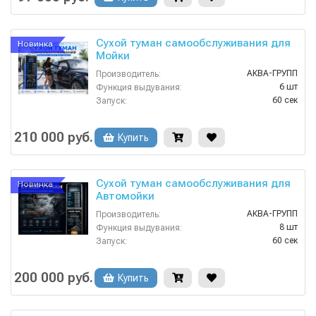
Сухой туман самообслуживания для
Новинка
Мойки
АКВА-ГРУПП
Производитель:
6 шт
Функция выдувания:
60 сек
Запуск:
Россия
Страна-производитель:
1 год
Гарантия:
210 000 руб.
Купить
Сухой туман самообслуживания для
Новинка
Автомойки
АКВА-ГРУПП
Производитель:
8 шт
Функция выдувания:
60 сек
Запуск:
Россия
Страна-производитель:
1.2
Мощность (кВт):
200 000 руб.
Купить