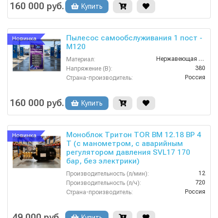
160 000 руб.
Купить
Пылесос самообслуживания 1 пост -
Новинка
М120
Нержавеющая Сталь
Материал:
380
Напряжение (В):
Россия
Страна-производитель:
1 год
Гарантия:
160 000 руб.
Купить
Моноблок Тритон TOR ВМ 12.18 ВР 4
Новинка
Т (с манометром, с аварийным
регулятором давления SVL17 170
бар, без электрики)
12
Производительность (л/мин):
720
Производительность (л/ч):
Россия
Страна-производитель:
180
Рабочее давление (бар):
4.0
Мощность (кВт):
49 000 руб.
Купить