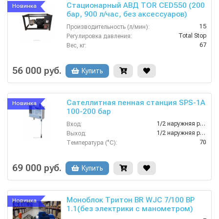
Стационарный АВД TOR CED550 (200
Новинка
бар, 900 л/час, без аксессуаров)
15
Производительность (л/мин):
Total Stop
Регулировка давления:
67
Вес, кг:
200
Давление (бар):
380
Напряжение (В):
56 000 руб.
Купить
Сателлитная пенная станция SPS-1A
Новинка
100-200 бар
1/2 наружняя резьба
Вход:
1/2 наружняя резьба
Выход:
70
Температура (°C):
4
Вес, кг:
Нержавеющая сталь AISI 304
Материал корпуса:
69 000 руб.
Купить
Моноблок Тритон BR WJC 7/100 BP
Новинка
1.1(без электрики с манометром)