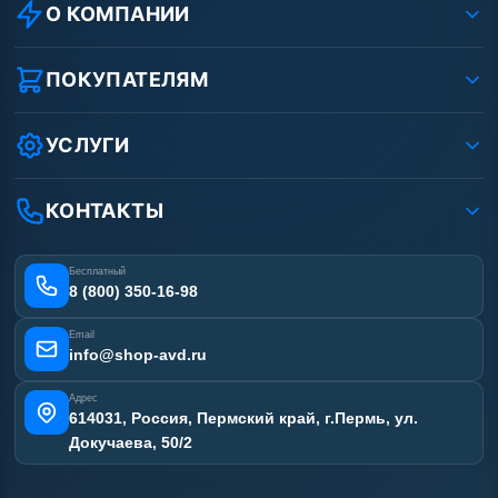
О КОМПАНИИ
О компании
Реквизиты ООО «Шоп АВД»
ПОКУПАТЕЛЯМ
Защита данных клиента
Как заказать?
Условия соглашения
Оплата
УСЛУГИ
Вакансии
Доставка
Ремонт АВД
Рассрочка
Гарантия
Сертификаты
КОНТАКТЫ
Статьи
Лизинг
Наши работы
Получить скидку
Отзывы наших клиентов
Бесплатный
Карта сайта
8 (800) 350-16-98
Email
info@shop-avd.ru
Адрес
614031, Россия, Пермский край, г.Пермь, ул.
Докучаева, 50/2