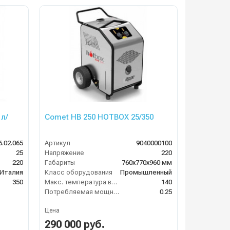
л/
Comet HB 250 HOTBOX 25/350
6.02.065
Артикул
9040000100
25
Напряжение
220
220
Габариты
760х770х960 мм
Италия
Класс оборудования
Промышленный
350
Макс. температура воды на выходе (°C)
140
Потребляемая мощность (кВт)
0.25
Цена
290 000 руб.