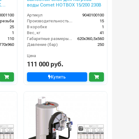
X
воды Comet HOTBOX 15/200 230В
0001100
Артикул
9040100100
 резьба
Производительность (л/мин)
15
25
В коробке
1
1
Вес, кг
41
110
Габаритные размеры, мм
620x360,5x560
770x960
Давление (бар)
250
Цена
111 000 руб.
Купить