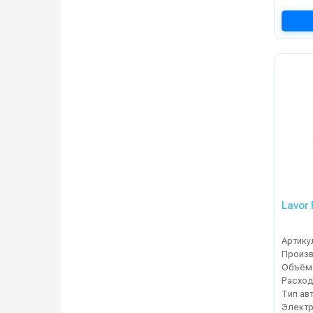
Lavor
Артику
Расход 
Тип ав