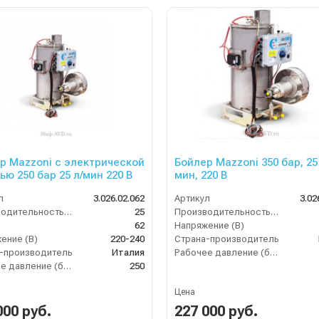
р Mazzoni с электрической
Бойлер Mazzoni 350 бар, 25 
ью 250 бар 25 л/мин 220 В
мин, 220 В
л
3.026.02.062
Артикул
3.02
Производительность (л/мин)
25
Производительность (л/мин)
62
Напряжение (В)
ение (В)
220-240
Страна-производитель
-производитель
Италия
Рабочее давление (бар)
Рабочее давление (бар)
250
Цена
000 руб.
227 000 руб.