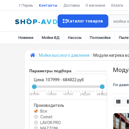
🚩Пермь
Контакты
Доставка
О магазине
Оплата
Каталог товаров
Новинки
Мойки ВД
Насосы
Поломойки
Пыле
Мойки высокого давления
Модули нагрева в
Моду
Параметры подбора
Цена:
107999
-
684822
руб
По давл
107999
110934
141197
245220
684822
Производитель
Все
Comet
LAVOR PRO
MAZZONI