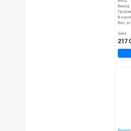
Вход
Выход
В коро
Вес, кг
Цена
217 
Вынос