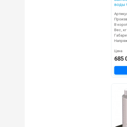
воды 
25/500
Артику
В коро
Вес, кг
Напряж
Цена
685 