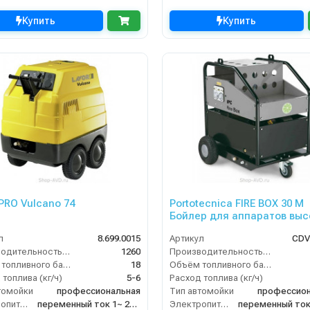
Купить
Купить
 PRO Vulcano 74
Portotecnica FIRE BOX 30 M
Бойлер для аппаратов выс
давления
л
8.699.0015
Артикул
CDV
Производительность (л/ч)
1260
Производительность (л/ч)
Объём топливного бака (л)
18
Объём топливного бака (л)
топлива (кг/ч)
5-6
Расход топлива (кг/ч)
томойки
профессиональная
Тип автомойки
профессион
Электропитание
переменный ток 1~ 230 В/ 50 Гц
Электропитание