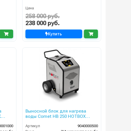
Цена
258 000 руб.
238 000 руб.
Купить
а
Выносной блок для нагрева
X
воды Comet HB 250 HOTBOX
3000
25/500 230В 50Гц
0001000
Артикул
9040000500