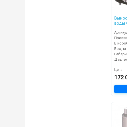
Вынос
воды 
Артику
В коро
Вес, кг
Давлен
Цена
172 