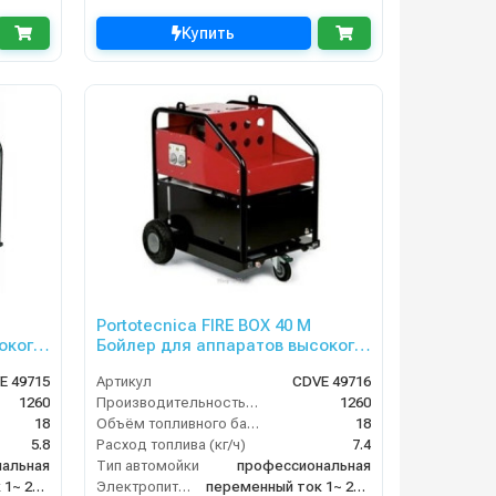
Купить
Portotecnica FIRE BOX 40 M
окого
Бойлер для аппаратов высокого
давления
E 49715
Артикул
CDVE 49716
1260
Производительность (л/ч)
1260
18
Объём топливного бака (л)
18
5.8
Расход топлива (кг/ч)
7.4
альная
Тип автомойки
профессиональная
переменный ток 1~ 230 В/ 50 Гц
Электропитание
переменный ток 1~ 230 В/ 50 Гц