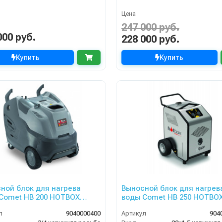
Цена
247 000 руб.
000 руб.
228 000 руб.
Купить
Купить
ной блок для нагрева
Выносной блок для нагрев
Comet HB 200 HOTBOX
воды Comet HB 250 HOTBO
 230В 50Гц
25/350 230В 50Гц арт.904000
л
9040000400
Артикул
904