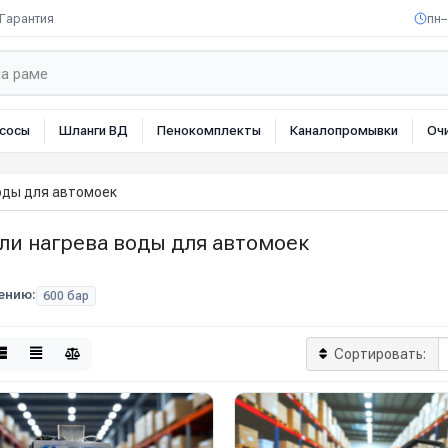
Гарантия
пн–
сосы
Шланги ВД
Пенокомплекты
Каналопромывки
Оч
оды для автомоек
ли нагрева воды для автомоек
ению:
600 бар
Сортировать: