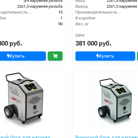
3/4 наружняя резьба
Вход
22х1,5 наружняя
22х1,5 наружняя резьба
Выход
22х1,5 наружняя
Производительность (л/мин)
15
Производительность (л/мин)
бке
1
В коробке
90
Вес, кг
Цена
000 руб.
381 000 руб.
Купить
Купить
ной блок для нагрева
Выносной блок для нагрев