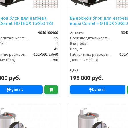
ной блок для нагрева
Выносной блок для нагрев
Comet HOTBOX 15/250 12В
воды Comet HOTBOX 20/250
л
9040100900
Артикул
904
Производительность (л/мин)
15
Производительность (л/мин)
бке
1
В коробке
41
Вес, кг
Габаритные размеры, мм
620x360,5x560
Габаритные размеры, мм
620x
ие (бар)
250
Давление (бар)
Цена
000 руб.
198 000 руб.
Купить
Купить