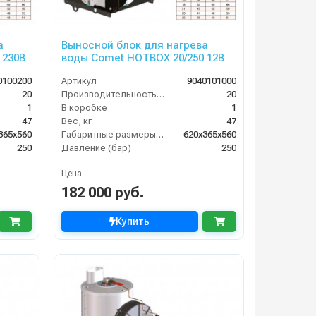
а
Выносной блок для нагрева
 230В
воды Comet HOTBOX 20/250 12В
0100200
Артикул
9040101000
20
Производительность (л/мин)
20
1
В коробке
1
47
Вес, кг
47
365x560
Габаритные размеры, мм
620x365x560
250
Давление (бар)
250
Цена
182 000 руб.
Купить