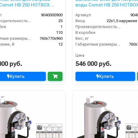
Comet HB 250 HOTBOX
воды Comet HB 250 HOTBO
 12В
25/350 12В 50Гц
л
9040000900
Артикул
904
Производительность (л/мин)
25
Вход
22х1,5 наружняя
бке
1
Производительность (л/мин)
110
В коробке
Габаритные размеры, мм
760x770x960
Вес, кг
ение, В
12
Габаритные размеры, мм
760x
Цена
000 руб.
546 000 руб.
Купить
Купить