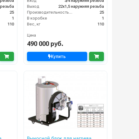
 резьба
Вход
3/4 наружняя резьба
 резьба
Выход
22х1,5 наружняя резьба
25
Производительность (л/мин)
25
1
В коробке
1
110
Вес, кг
110
Цена
490 000 руб.
Купить
а
Выносной блок для нагрева