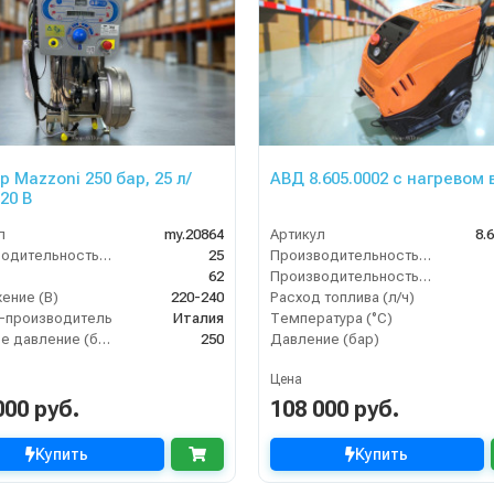
р Mazzoni 250 бар, 25 л/
АВД 8.605.0002 с нагревом
20 В
л
my.20864
Артикул
8.
Производительность (л/мин)
25
Производительность (л/мин)
62
Производительность (л/ч)
ение (В)
220-240
Расход топлива (л/ч)
-производитель
Италия
Температура (°C)
Рабочее давление (бар)
250
Давление (бар)
Цена
000 руб.
108 000 руб.
Купить
Купить