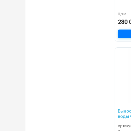
Цена
280 
Вынос
воды 
15/200
Артику