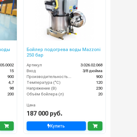
 воды
Бойлер подогрева воды Mazzoni
250 бар
605.0002
Артикул
3.026.02.068
15
Вход
3/8 дюйма
900
Производительность (л/ч)
900
4,7
Температура (°C)
120
98
Напряжение (В)
230
200
Объём бойлера (л)
20
Цена
187 000 руб.
Купить