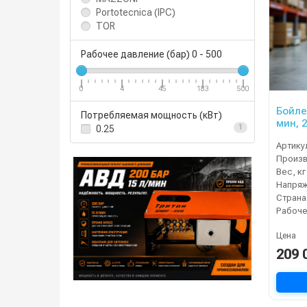
Portotecnica (IPC)
TOR
Рабочее давление (бар)
0
-
500
0
4
45
183
500
Бойле
Потребляемая мощность (кВт)
мин, 2
0.25
1
Артику
Вес, кг
Напряж
Страна
Цена
209 