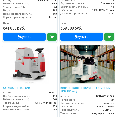
Артикул
RIDER 66/100 Lit
Вид моечных щеток
Дисковые
Рабочая ширина (мм)
4200
Время работы от аккумуляторов (ч)
4.5
Уровень шума (дБ)
64
Габариты
1495х1320х765 мм
Вес, кг
189
Давление прижима щеток
60 кг
Производительность по площади (м2/ч)
660
Страна-производитель
Китай
Цена
Цена
641 000 руб.
659 000 руб.
Купить
Купить
COMAC Innova 55B
Bennett Ranger R660b (с литиевым
АКБ 150 Ач)
Артикул
105911
Вес без аккумуляторов (кг)
110
Артикул
BNT63010-150li
Рабочая ширина (мм)
560
Напряжение
24
Тип машины
Аккумуляторная
Вид моечных щеток
Дисковые
Ширина вакуумной чистки (мм)
750
Габариты
1270х1030х665
Максимальная скорость движения (км/ч)
5.5
Производитель
BENNETT
Тип машины
Аккумуляторная