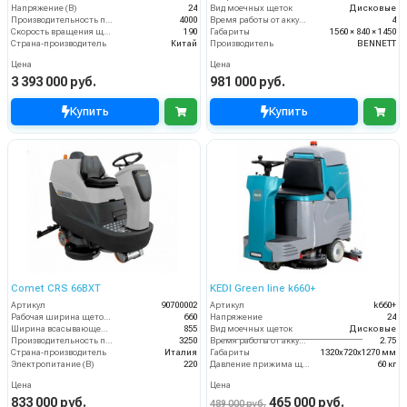
Напряжение (В)
24
Вид моечных щеток
Дисковые
Производительность по площади (м2/ч)
4000
Время работы от аккумуляторов (ч)
4
Скорость вращения щётки (об/мин)
190
Габариты
1560 × 840 × 1450
Страна-производитель
Китай
Производитель
BENNETT
Цена
Цена
3 393 000 руб.
981 000 руб.
Купить
Купить
Comet CRS 66BXT
KEDI Green line k660+
Артикул
90700002
Артикул
k660+
Рабочая ширина щеток (мм)
660
Напряжение
24
Ширина всасывающей балки (мм)
855
Вид моечных щеток
Дисковые
Производительность по площади (м2/ч)
3250
Время работы от аккумуляторов (ч)
2.75
Страна-производитель
Италия
Габариты
1320х720х1270 мм
Электропитание (В)
220
Давление прижима щеток
60 кг
Цена
Цена
833 000 руб.
465 000 руб.
489 000 руб.