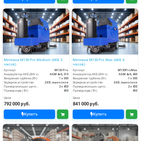
Метлана М130 Pro Medium (АКБ 5
Метлана М130 Pro Max (АКБ 6
часов)
часов)
Артикул
М130 Pro
Артикул
М130ProMax
Аккумулятор АКБ (В/А·ч)
AGM 4х6, 310
Аккумулятор АКБ (В/А·ч)
AGM 4х6, 400
Вакуумная турбина (Вт)
1 х 300
Вакуумная турбина (Вт)
1 х 300
Зарядное устройство
24 В, выносное
Зарядное устройство
24 В, выносное
Привод моющих щеток (Вт)
2 х 450
Привод моющих щеток (Вт)
2 х 450
Привод хода ( Вт)
450
Привод хода ( Вт)
450
Цена
Цена
792 000 руб.
841 000 руб.
Купить
Купить