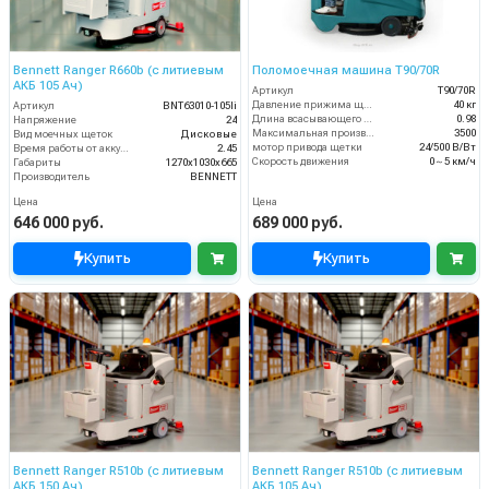
Bennett Ranger R660b (с литиевым
Поломоечная машина T90/70R
АКБ 105 Ач)
Артикул
T90/70R
Давление прижима щеток
40 кг
Артикул
BNT63010-105li
Длина всасывающего шланга (м)
0.98
Напряжение
24
Максимальная производительность (кв.м/час)
3500
Вид моечных щеток
Дисковые
мотор привода щетки
24/500 В/Вт
Время работы от аккумуляторов (ч)
2.45
Скорость движения
0～5 км/ч
Габариты
1270х1030х665
Производитель
BENNETT
Цена
Цена
646 000 руб.
689 000 руб.
Купить
Купить
Bennett Ranger R510b (с литиевым
Bennett Ranger R510b (с литиевым
АКБ 150 Ач)
АКБ 105 Ач)