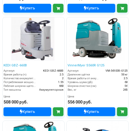
Купить
Купить
KEDI GBZ-660B
VinnerMyer S560R G125
Артикул
KEDI GBZ-660B
Артикул
VM-56103R-G125
Время работы (ч)
2.5
Давление щётки
50 кг
Количество аккумуляторов (шт)
2
Время работы от аккумуляторов (ч)
2.5
Потребляемая мощность (кВт)
1.55
Уровень шума (дБ)
60
Рабочая ширина щеток (мм)
660
Ширина очистки (см)
56
Тип машины
Аккумуляторная
Вес, кг
265
Цена
Цена
508 000 руб.
556 000 руб.
Купить
Купить