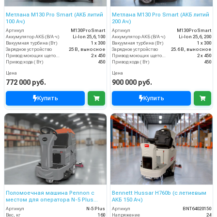
Метлана М130 Pro Smart (АКБ литий
Метлана М130 Pro Smart (АКБ литий
100 Ач)
200 Ач)
Артикул
М130ProSmart
Артикул
М130ProSmart
Аккумулятор АКБ (В/А·ч)
Li-Ion 25,6, 100
Аккумулятор АКБ (В/А·ч)
Li-Ion 25,6, 200
Вакуумная турбина (Вт)
1 х 300
Вакуумная турбина (Вт)
1 х 300
Зарядное устройство
25 В, выносное
Зарядное устройство
25.6 В, выносное
Привод моющих щеток (Вт)
2 х 450
Привод моющих щеток (Вт)
2 х 450
Привод хода ( Вт)
450
Привод хода ( Вт)
450
Цена
Цена
772 000 руб.
900 000 руб.
Купить
Купить
Поломоечная машина Pennon с
Bennett Hussar H760b (с летиевым
местом для оператора N-5 Plus
АКБ 150 Ач)
(24V)
Артикул
N-5 Plus
Артикул
BNT64020150
Вес, кг
160
Напряжение
24