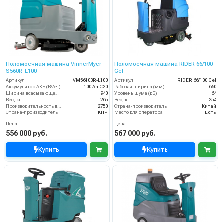
Поломоечная машина VinnerMyer
Поломоечная машина RIDER 66/100
S560R-L100
Gel
Артикул
VM56103R-L100
Артикул
RIDER 66/100 Gel
Аккумулятор АКБ (В/А·ч)
100 Ач С20
Рабочая ширина (мм)
660
Ширина всасывающей балки (мм)
940
Уровень шума (дБ)
64
Вес, кг
265
Вес, кг
254
Производительность по площади (м2/ч)
2750
Страна-производитель
Китай
Страна-производитель
КНР
Место для оператора
Есть
Цена
Цена
556 000 руб.
567 000 руб.
Купить
Купить