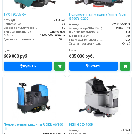
TVX T90/55 R+
Поломоечная машина VinnerMyer
S700R-G200
Артикул
Z090043
Напряжение
24
Артикул
VM700R-G200
Вес без аккумуляторов (кг)
150
Аккумулятор АКБ (В/А·ч)
200 Ач С20
Вид моечных щеток
Дисковые
Ширина всасывающей балки (мм)
1000
Габариты
1365х665х1040 мм
Мощность (Вт)
1750
Давление прижима щеток
38 кг
Производительность по площади (м2/ч)
4200
Страна-производитель
Китай
Цена
Цена
609 000 руб.
635 000 руб.
Купить
Купить
Поломоечная машина RIDER 66/100
KEDI GBZ-760B
Lit
Артикул
my.26698
Напряжение
24