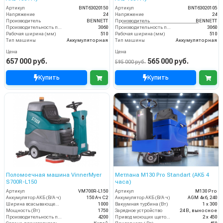
Артикул
BNT63020150
Артикул
BNT63020105
Напряжение
24
Напряжение
24
Производитель
BENNETT
Производитель
BENNETT
Производительность по площади
3060
Производительность по площади
3060
Рабочая ширина (мм)
510
Рабочая ширина (мм)
510
Тип машины
Аккумуляторная
Тип машины
Аккумуляторная
Цена
Цена
657 000 руб.
565 000 руб.
595 000 руб.
Купить
Купить
Поломоечная машина VinnerMyer
Метлана М130 Pro Standart (АКБ 4
S700R-L150
часа)
Артикул
VM700R-L150
Артикул
М130 Pro
Аккумулятор АКБ (В/А·ч)
150 Ач С2
Аккумулятор АКБ (В/А·ч)
AGM 4х6, 240
Ширина всасывающей балки (мм)
1000
Вакуумная турбина (Вт)
1 х 300
Мощность (Вт)
1750
Зарядное устройство
24 В, выносное
Производительность по площади (м2/ч)
4200
Привод моющих щеток (Вт)
2 х 450