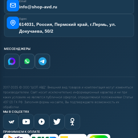
Email
info@shop-avd.ru
Адрес
614031, Россия, Пермский край, г.Пермь, ул.
Докучаева, 50/2
МЕССЕНДЖЕРЫ
2017-2025 © ООО "ШОП АВД". Внешний вид товаров и комплектация могут изменяться
производителем. Сайт носит исключительно информационный характер и ни при
каких условиях не является публичной офертой, определяемой положениями Статьи
437 (2) ГК РФ. Заполняя формы на сайте, Вы подтверждаете возможность их
обработки.
МЫ В СОЦСЕТЯХ
ПРИНИМАЕМ К ОПЛАТЕ