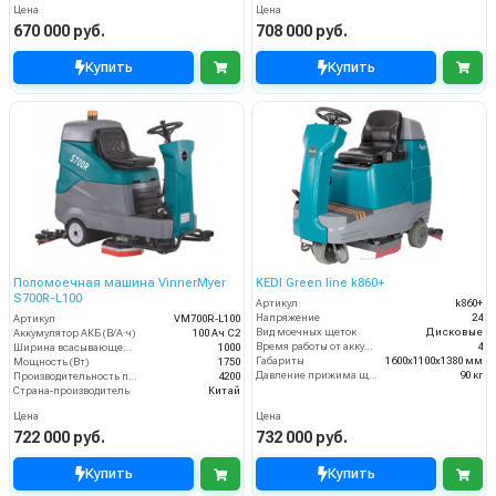
Цена
Цена
670 000 руб.
708 000 руб.
Купить
Купить
Поломоечная машина VinnerMyer
KEDI Green line k860+
S700R-L100
Артикул
k860+
Напряжение
24
Артикул
VM700R-L100
Вид моечных щеток
Дисковые
Аккумулятор АКБ (В/А·ч)
100 Ач С2
Время работы от аккумуляторов (ч)
4
Ширина всасывающей балки (мм)
1000
Габариты
1600х1100х1380 мм
Мощность (Вт)
1750
Давление прижима щеток
90 кг
Производительность по площади (м2/ч)
4200
Страна-производитель
Китай
Цена
Цена
722 000 руб.
732 000 руб.
Купить
Купить