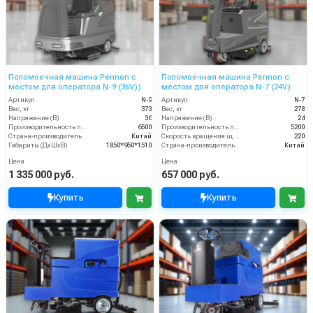
Поломоечная машина Pennon с
Поломоечная машина Pennon с
местом для оператора N-9 (36V))
местом для оператора N-7 (24V)
Артикул
N-9
Артикул
N-7
Вес, кг
373
Вес, кг
278
Напряжение (В)
36
Напряжение (В)
24
Производительность по площади (м2/ч)
6500
Производительность по площади (м2/ч)
5200
Страна-производитель
Китай
Скорость вращения щётки (об/мин)
220
Габариты (ДхШхВ)
1850*950*1510
Страна-производитель
Китай
Цена
Цена
1 335 000 руб.
657 000 руб.
Купить
Купить