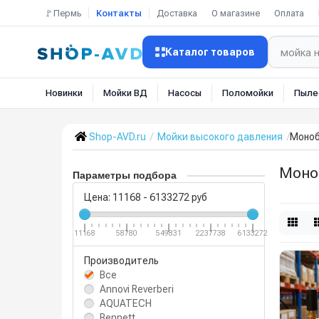
🚩Пермь
Контакты
Доставка
О магазине
Оплата
Каталог товаров
Новинки
Мойки ВД
Насосы
Поломойки
Пыле
Shop-AVD.ru
Мойки высокого давления
Моноб
Моно
Параметры подбора
Цена:
11168
-
6133272
руб
11168
58780
549831
2237738
6133272
Производитель
Все
Annovi Reverberi
AQUATECH
Bennett