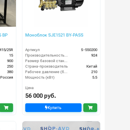
5 ВР
Моноблок SJE1521 BY-PASS
M15/25R
Артикул
S-550200
15
Производительность (л/ч)
924
900
Размер базовой станции (ДхШхВ)
250
Страна-производитель
Китай
380
Рабочее давление (бар)
210
Россия
Мощность (кВт)
5.5
Цена
56 000 руб.
Купить