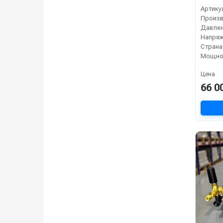
Артику
Давлен
Напряж
Страна
Мощнос
Цена
66 0