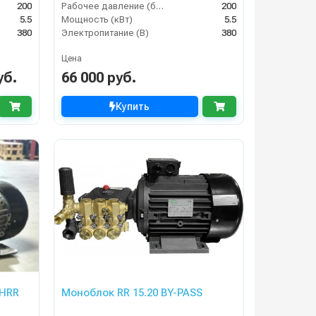
200
Рабочее давление (бар)
200
5.5
Мощность (кВт)
5.5
380
Электропитание (В)
380
Цена
уб.
66 000 руб.
Купить
 HRR
Моноблок RR 15.20 BY-PASS