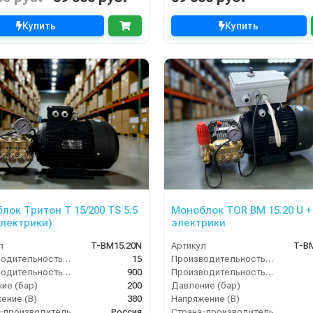
Купить
Купить
лок Тритон T 15/200 TS 5.5
Моноблок TOR BM 15.20 U +
электрики)
электрики
л
T-BM15.20N
Артикул
T-B
Производительность (л/мин)
15
Производительность (л/мин)
Производительность (л/ч)
900
Производительность (л/ч)
ие (бар)
200
Давление (бар)
ение (В)
380
Напряжение (В)
-производитель
Россия
Страна-производитель