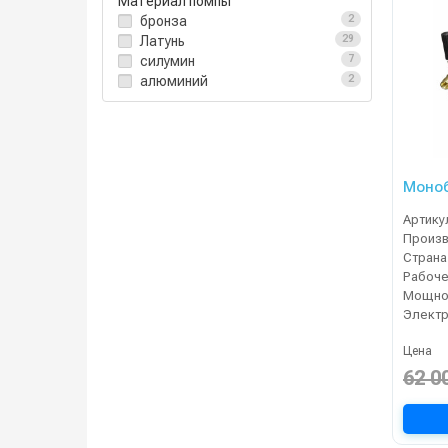
Материал помпы
бронза
2
Латунь
29
силумин
7
алюминий
2
Моноб
Артику
Страна
Мощнос
Электр
Цена
62 0