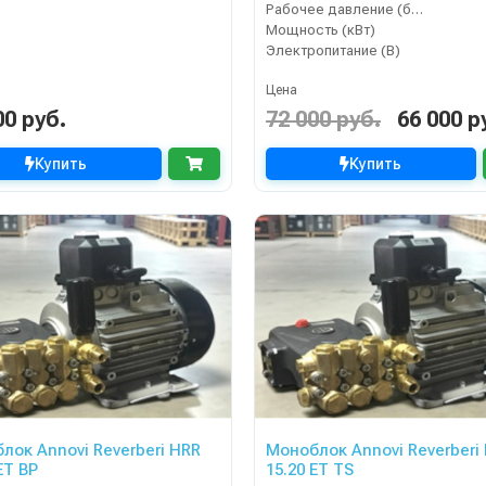
Рабочее давление (бар)
Мощность (кВт)
Электропитание (В)
Цена
00 руб.
72 000 руб.
66 000 р
Купить
Купить
лок Annovi Reverberi HRR
Моноблок Annovi Reverberi
ET BP
15.20 ET TS