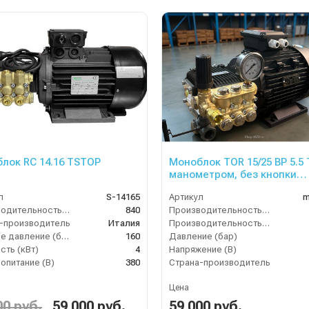
лок RC 14.16 TSTOP
Моноблок TOR 15/25 BP 5.5 
манометром, без кнопки
запуска)
л
S-14165
Артикул
m
Производительность (л/ч)
840
Производительность (л/мин)
-производитель
Италия
Производительность (л/ч)
Рабочее давление (бар)
160
Давление (бар)
ть (кВт)
4
Напряжение (В)
опитание (В)
380
Страна-производитель
Цена
00 руб.
59 000 руб.
59 000 руб.