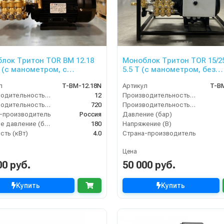
лок Тритон TOR ВМ 12.18
Моноблок Тритон TOR 15/2
Т (с манометром, с
5.5 T (с манометром, без
йным регулятором
электрики)
л
T-BM-12.18N
Артикул
T-B
ния SVL17 170 бар, без
Производительность (л/мин)
12
Производительность (л/мин)
рики)
Производительность (л/ч)
720
Производительность (л/ч)
-производитель
Россия
Давление (бар)
Рабочее давление (бар)
180
Напряжение (В)
ть (кВт)
4.0
Страна-производитель
Цена
00 руб.
50 000 руб.
Купить
Купить