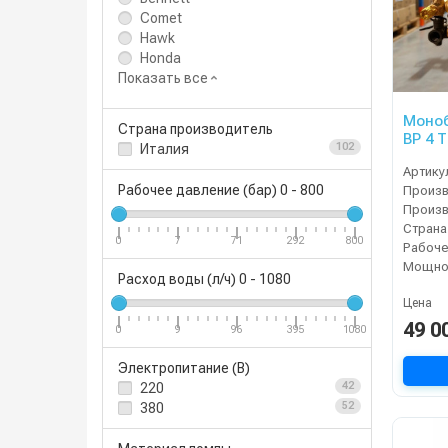
Comet
Hawk
Honda
Показать все
Моноб
Страна производитель
ВР 4 
Италия
102
авари
Артику
давле
Рабочее давление (бар)
0
-
800
элект
Страна
0
7
71
292
800
Мощнос
Расход воды (л/ч)
0
-
1080
Цена
49 0
0
9
96
395
1080
Электропитание (В)
220
42
380
52