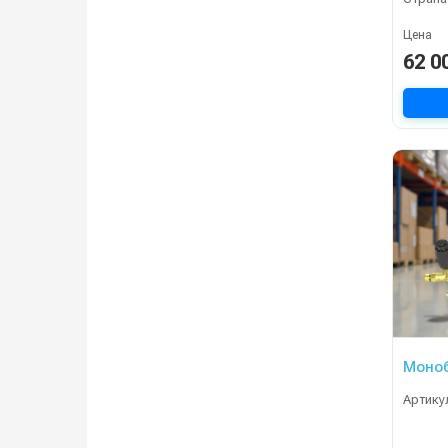
Цена
62 0
Моноб
Артику