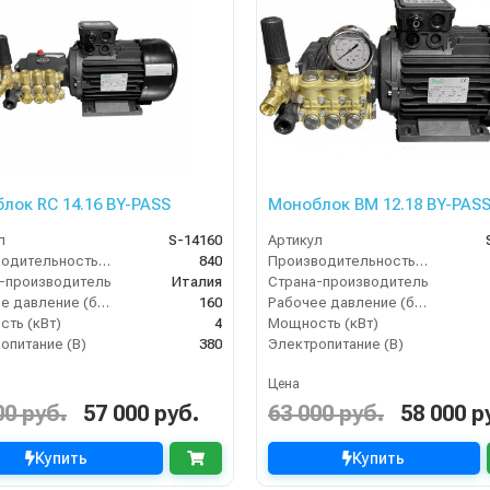
лок RC 14.16 BY-PASS
Моноблок BM 12.18 BY-PAS
л
S-14160
Артикул
Производительность (л/ч)
840
Производительность (л/ч)
-производитель
Италия
Страна-производитель
Рабочее давление (бар)
160
Рабочее давление (бар)
ть (кВт)
4
Мощность (кВт)
опитание (В)
380
Электропитание (В)
Цена
00 руб.
57 000 руб.
63 000 руб.
58 000 р
Купить
Купить