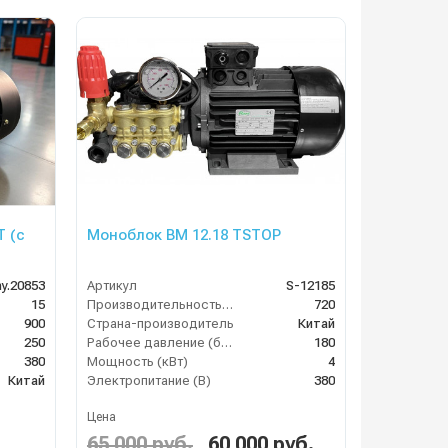
T (с
Моноблок BM 12.18 TSTOP
y.20853
Артикул
S-12185
15
Производительность (л/ч)
720
900
Страна-производитель
Китай
250
Рабочее давление (бар)
180
380
Мощность (кВт)
4
Китай
Электропитание (В)
380
Цена
65 000 руб.
60 000 руб.