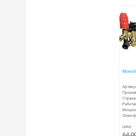
Моноб
Артику
Страна
Мощнос
Электр
Цена
64 0