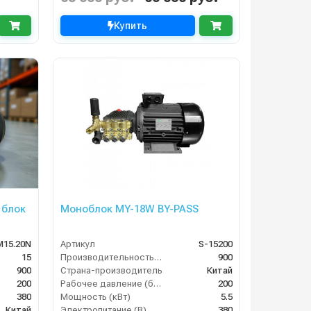
Купить
 блок
Моноблок MY-18W BY-PASS
M15.20N
Артикул
S-15200
15
Производительность (л/ч)
900
900
Страна-производитель
Китай
200
Рабочее давление (бар)
200
380
Мощность (кВт)
5.5
Китай
Электропитание (В)
380