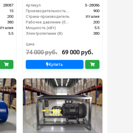
28087
Артикул
S-28086
15
Производительность (л/ч)
900
200
Страна-производитель
Италия
380
Рабочее давление (бар)
200
Италия
Мощность (кВт)
5.5
5.5
Электропитание (В)
380
Цена
74 000 руб.
69 000 руб.
Купить