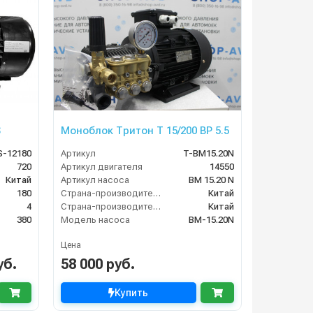
S
Моноблок Тритон T 15/200 BP 5.5
S-12180
Артикул
T-BM15.20N
720
Артикул двигателя
14550
Китай
Артикул насоса
BM 15.20 N
180
Страна-производитель двигателя
Китай
4
Страна-производитель насоса
Китай
380
Модель насоса
BM-15.20N
Цена
уб.
58 000 руб.
Купить