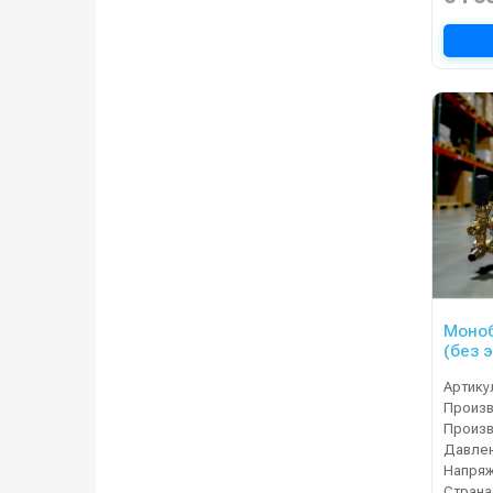
Моноб
(без 
Артику
Давлен
Напряж
Страна