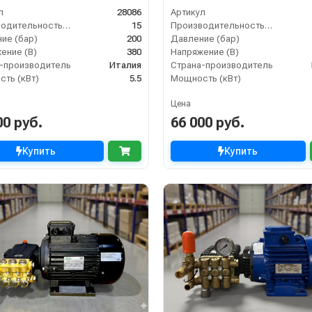
л
28086
Артикул
Производительность (л/мин)
15
Производительность (л/мин)
ие (бар)
200
Давление (бар)
ение (В)
380
Напряжение (В)
-производитель
Италия
Страна-производитель
ть (кВт)
5.5
Мощность (кВт)
Цена
00 руб.
66 000 руб.
Купить
Купить