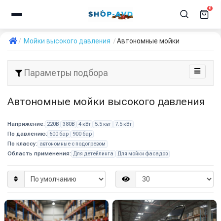
0
Мойки высокого давления
Автономные мойки
Параметры подбора
Автономные мойки высокого давления
Напряжение:
220В
380В
4 кВт
5.5 квт
7.5 кВт
По давлению:
600 бар
900 бар
По классу:
автономные с подогревом
Область применения:
Для детейлинга
Для мойки фасадов