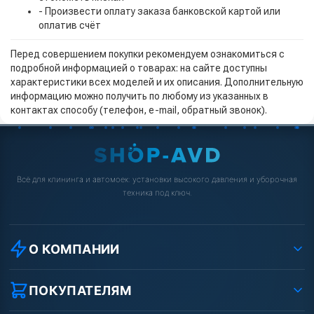
- Произвести оплату заказа банковской картой или
оплатив счёт
Перед совершением покупки рекомендуем ознакомиться с
подробной информацией о товарах: на сайте доступны
характеристики всех моделей и их описания. Дополнительную
информацию можно получить по любому из указанных в
контактах способу (телефон, e-mail, обратный звонок).
Всё для клининга и автомоек: установки высокого давления и уборочная
техника под ключ.
О КОМПАНИИ
О компании
Реквизиты ООО «Шоп АВД»
ПОКУПАТЕЛЯМ
Защита данных клиента
Как заказать?