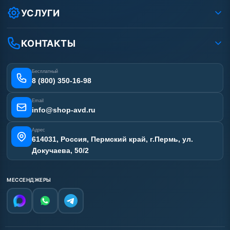
Условия соглашения
Оплата
УСЛУГИ
Вакансии
Доставка
Ремонт АВД
Рассрочка
Гарантия
Сертификаты
КОНТАКТЫ
Статьи
Лизинг
Наши работы
Получить скидку
Отзывы наших клиентов
Бесплатный
Карта сайта
8 (800) 350-16-98
Email
info@shop-avd.ru
Адрес
614031, Россия, Пермский край, г.Пермь, ул.
Докучаева, 50/2
МЕССЕНДЖЕРЫ