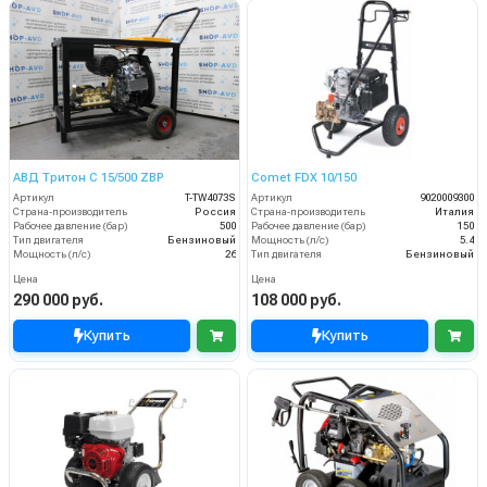
АВД Тритон C 15/500 ZBP
Comet FDX 10/150
Артикул
T-TW4073S
Артикул
9020009300
Страна-производитель
Россия
Страна-производитель
Италия
Рабочее давление (бар)
500
Рабочее давление (бар)
150
Тип двигателя
Бензиновый
Мощность (л/с)
5.4
Мощность (л/с)
26
Тип двигателя
Бензиновый
Цена
Цена
290 000 руб.
108 000 руб.
Купить
Купить