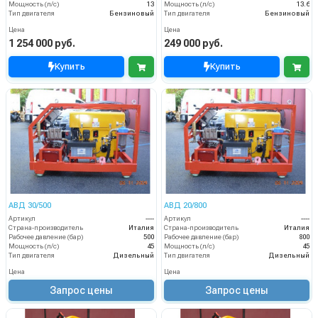
Мощность (л/с)
13
Мощность (л/с)
13.6
Тип двигателя
Бензиновый
Тип двигателя
Бензиновый
Цена
Цена
1 254 000 руб.
249 000 руб.
Купить
Купить
АВД 30/500
АВД 20/800
Артикул
----
Артикул
----
Страна-производитель
Италия
Страна-производитель
Италия
Рабочее давление (бар)
500
Рабочее давление (бар)
800
Мощность (л/с)
45
Мощность (л/с)
45
Тип двигателя
Дизельный
Тип двигателя
Дизельный
Цена
Цена
Запрос цены
Запрос цены