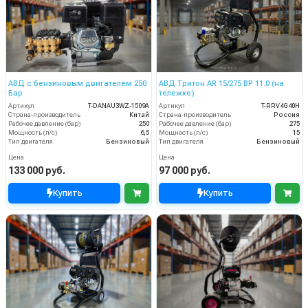
АВД с бензиновым двигателем 250
АВД Тритон AR 15/275 ВР 11.0 (на
Бар
тележке)
Артикул
T-DANAU3WZ-1509A
Артикул
T-RRV4G40H
Страна-производитель
Китай
Страна-производитель
Россия
Рабочее давление (бар)
250
Рабочее давление (бар)
275
Мощность (л/с)
6,5
Мощность (л/с)
15
Тип двигателя
Бензиновый
Тип двигателя
Бензиновый
Цена
Цена
133 000 руб.
97 000 руб.
Купить
Купить