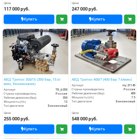
Цена
Цена
117 000 руб.
247 000 руб.
Купить
Купить
АВД Тритон 350/15 (350 бар, 15 л/
АВД Тритон 400/7 (400 бар 7 л/мин)
мин, бензиновая)
Артикул
my.21145
Страна-производитель
Россия
Артикул
TR_b350
Рабочее давление (бар)
400
Страна-производитель
Россия
Мощность (л/с)
7.5
Рабочее давление (бар)
350
Тип двигателя
Бензиновый
Мощность (л/с)
12
Тип двигателя
Бензиновый
Цена
Цена
255 000 руб.
548 000 руб.
Купить
Купить