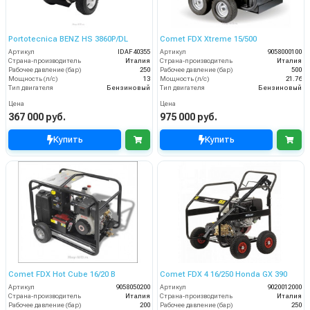
Portotecnica BENZ HS 3860P/DL
Comet FDX Xtreme 15/500
Артикул
IDAF40355
Артикул
9058000100
Страна-производитель
Италия
Страна-производитель
Италия
Рабочее давление (бар)
250
Рабочее давление (бар)
500
Мощность (л/с)
13
Мощность (л/с)
21.76
Тип двигателя
Бензиновый
Тип двигателя
Бензиновый
Цена
Цена
367 000 руб.
975 000 руб.
Купить
Купить
Comet FDX Hot Cube 16/20 B
Comet FDX 4 16/250 Honda GX 390
Артикул
9058050200
Артикул
9020012000
Страна-производитель
Италия
Страна-производитель
Италия
Рабочее давление (бар)
200
Рабочее давление (бар)
250