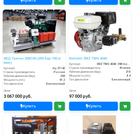
Купить
Купить
АВД Тритон 200/100 (200 бар 100 л/
Bertolini 3WZ TMG 4040
мин)
Артикул
3WZ TMG 4040. 390 moto
Страна-производитель
Италия
Артикул
my.21142
Рабочее давление (бар)
210
Страна-производитель
Россия
Мощность (л/с)
8.4
Рабочее давление (бар)
200
Тип двигателя
Бензиновый
Мощность (л/с)
61.2
Тип двигателя
Бензиновый
Цена
Цена
3 067 000 руб.
97 000 руб.
Купить
Купить