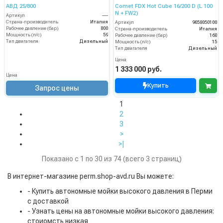
АВД 25/800
Comet FDX Hot Cube 16/200 D (L 100
N + FW2)
Артикул
----
Страна-производитель
Италия
Артикул
9058050100
Рабочее давление (бар)
800
Страна-производитель
Италия
Мощность (л/с)
59
Рабочее давление (бар)
160
Тип двигателя
Дизельный
Мощность (л/с)
15
Тип двигателя
Дизельный
Цена
1 333 000 руб.
Цена
Купить
Запрос цены
1
2
3
>
>|
Показано с 1 по 30 из 74 (всего 3 страниц)
В интернет-магазине perm.shop-avd.ru Вы можете:
- Купить автономные мойки высокого давления в Перми
с доставкой
- Узнать цены на автономные мойки высокого давления:
стоиомсть низкая