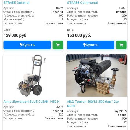
STRABE Optimal
STRABE Communal
Артикул
BA5V
Артикул
BA5H
Страна-производитель
Италия
Страна-производитель
Италия
Рабочее давление (бар)
190
Рабочее давление (бар)
250
Мощность (л/с)
9
Мощность (л/с)
13
Тип двигателя
Бензиновый
Тип двигателя
Бензиновый
Цена
Цена
129 000 руб.
153 000 руб.
Купить
Купить
AnnoviReverberi BLUE CLEAN 1450 H
АВД Тритон 500/12 (500 бар 12 л/
мин)
Артикул
25677
Страна-производитель
Италия
Артикул
my.21139
Рабочее давление (бар)
220
Страна-производитель
Россия
Тип двигателя
Бензиновый
Рабочее давление (бар)
500
Мощность (л/с)
12
Тип двигателя
Бензиновый