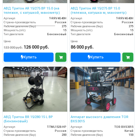
АВД Тритон AR 15/275 ВР 15.0 (на
АВД Тритон AR 15/275 ВР 15.0
тележке, с катушкой, манометр)
(тележка, катушка м, манометр)
Артикул
T-RRV4G40H
Артикул
T-RRV4G40H
Страна-производитель
Россия
Страна-производитель
Россия
Рабочее давление (бар)
275
Рабочее давление (бар)
275
Мощность (л/с)
15
Мощность (л/с)
15
Тип двигателя
Бензиновый
Тип двигателя
Бензиновый
Цена
Цена
126 000 руб.
86 000 руб.
133 000 руб.
Купить
Купить
АВД Тритон BR 15/280 15 L BP
Аппарат высокого давления TOR
(Бензиновый)
BXS3015
Артикул
T-TML1528-HP
Артикул
TOR BXS3015
Страна-производитель
Россия
Страна-производитель
Китай
Рабочее давление (бар)
280
Рабочее давление (бар)
150