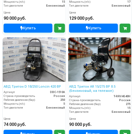
Мощность (л/с)
15
Мощность (л/с)
17
Тип двигателя
Бензиновый
Тип двигателя
Бензиновый
Цена
Цена
90 000 руб.
129 000 руб.
Купить
Купить
АВД Тритон D 18/250 Loncin 420 BP
АВД Тритон AR 15/275 ВР 8.5
(Бензиновый, на тележке)
Артикул
DBC-1510A
Страна-производитель
Россия
Артикул
T-RRV4G40H
Рабочее давление (бар)
250
Страна-производитель
Россия
Мощность (л/с)
5
Рабочее давление (бар)
275
Тип двигателя
Бензиновый
Мощность (л/с)
15
Тип двигателя
Бензиновый
Цена
Цена
74 000 руб.
90 000 руб.