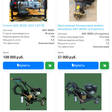
Comet AXD 3025G (FDX 12/170)
Автономная бензиновая мойка-
моноблок AXD 3025G (Zongshen)
Артикул
AXD 3025G
Страна-производитель
Италия
Артикул
AXD 3025G (Zongshen)
Рабочее давление (бар)
170
Страна-производитель
Россия
Мощность (л/с)
5.5
Рабочее давление (бар)
170
Тип двигателя
Бензиновый
Мощность (л/с)
7.5
Тип двигателя
Бензиновый
Цена
Цена
108 000 руб.
51 000 руб.
Купить
Купить