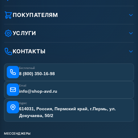
О компании
Реквизиты ООО «Шоп АВД»
ПОКУПАТЕЛЯМ
Защита данных клиента
Как заказать?
Условия соглашения
Оплата
УСЛУГИ
Вакансии
Доставка
Ремонт АВД
Рассрочка
Гарантия
Сертификаты
КОНТАКТЫ
Статьи
Лизинг
Наши работы
Получить скидку
Отзывы наших клиентов
Бесплатный
Карта сайта
8 (800) 350-16-98
Email
info@shop-avd.ru
Адрес
614031, Россия, Пермский край, г.Пермь, ул.
Докучаева, 50/2
МЕССЕНДЖЕРЫ