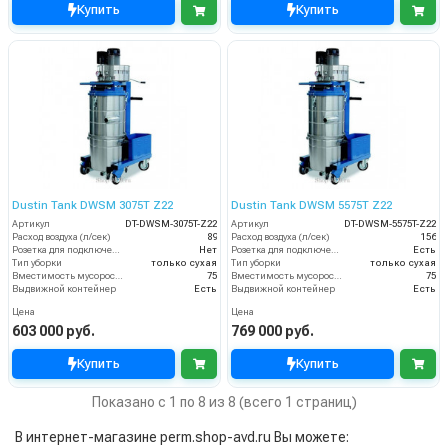
Купить
Купить
Dustin Tank DWSM 3075T Z22
Dustin Tank DWSM 5575T Z22
Артикул
DT-DWSM-3075T-Z22
Артикул
DT-DWSM-5575T-Z22
Расход воздуха (л/сек)
89
Расход воздуха (л/сек)
156
Розетка для подключения инструмента
Нет
Розетка для подключения инструмента
Есть
Тип уборки
только сухая
Тип уборки
только сухая
Вместимость мусоросборника (л)
75
Вместимость мусоросборника (л)
75
Выдвижной контейнер
Есть
Выдвижной контейнер
Есть
Цена
Цена
603 000 руб.
769 000 руб.
Купить
Купить
Показано с 1 по 8 из 8 (всего 1 страниц)
В интернет-магазине perm.shop-avd.ru Вы можете: