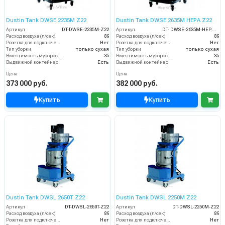
Dustin Tank DWSE 2235M Z22
Dustin Tank DWSE 2635M HEPA Z22
Артикул
DT-DWSE-2235M-Z22
Артикул
DT- DWSE-2635M-HEPA-Z22
Расход воздуха (л/сек)
89
Расход воздуха (л/сек)
89
Розетка для подключения инструмента
Нет
Розетка для подключения инструмента
Нет
Тип уборки
только сухая
Тип уборки
только сухая
Вместимость мусоросборника (л)
35
Вместимость мусоросборника (л)
35
Выдвижной контейнер
Есть
Выдвижной контейнер
Есть
Цена
Цена
373 000 руб.
382 000 руб.
Купить
Купить
Dustin Tank DWSL 2650T Z22
Dustin Tank DWSL 2250M Z22
Артикул
DT-DWSL-2650T-Z22
Артикул
DT-DWSL-2250M-Z22
Расход воздуха (л/сек)
89
Расход воздуха (л/сек)
89
Розетка для подключения инструмента
Нет
Розетка для подключения инструмента
Нет