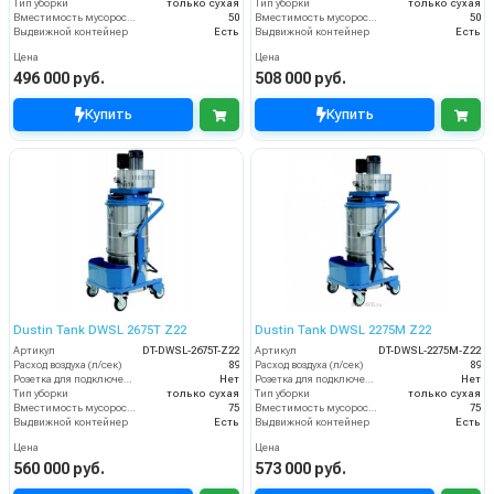
Тип уборки
только сухая
Тип уборки
только сухая
Вместимость мусоросборника (л)
50
Вместимость мусоросборника (л)
50
Выдвижной контейнер
Есть
Выдвижной контейнер
Есть
Цена
Цена
496 000 руб.
508 000 руб.
Купить
Купить
Dustin Tank DWSL 2675T Z22
Dustin Tank DWSL 2275M Z22
Артикул
DT-DWSL-2675T-Z22
Артикул
DT-DWSL-2275M-Z22
Расход воздуха (л/сек)
89
Расход воздуха (л/сек)
89
Розетка для подключения инструмента
Нет
Розетка для подключения инструмента
Нет
Тип уборки
только сухая
Тип уборки
только сухая
Вместимость мусоросборника (л)
75
Вместимость мусоросборника (л)
75
Выдвижной контейнер
Есть
Выдвижной контейнер
Есть
Цена
Цена
560 000 руб.
573 000 руб.