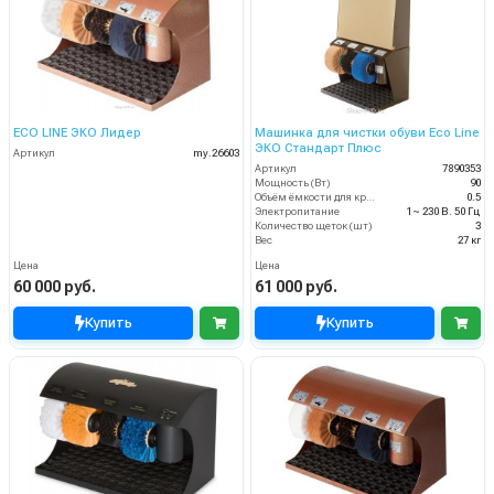
ECO LINE ЭКО Лидер
Машинка для чистки обуви Eco Line
ЭКО Стандарт Плюс
Артикул
my.26603
Артикул
7890353
Мощность (Вт)
90
Объём ёмкости для крема (л)
0.5
Электропитание
1~ 230 В. 50 Гц
Количество щеток (шт)
3
Вес
27 кг
Цена
Цена
60 000 руб.
61 000 руб.
Купить
Купить