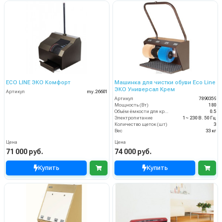
ECO LINE ЭКО Комфорт
Машинка для чистки обуви Eco Line
ЭКО Универсал Крем
Артикул
my.26601
Артикул
7890359
Мощность (Вт)
180
Объём ёмкости для крема (л)
0.5
Электропитание
1~ 230 В. 50 Гц
Количество щеток (шт)
3
Вес
33 кг
Цена
Цена
71 000 руб.
74 000 руб.
Купить
Купить