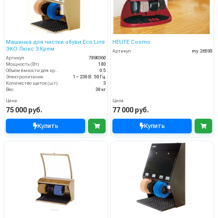
Машинка для чистки обуви Eco Line
HEUTE Cosmo
ЭКО Люкс 3 Крем
Артикул
my.26593
Артикул
7890360
Мощность (Вт)
180
Объём ёмкости для крема (л)
0.5
Электропитание
1~ 230 В. 50 Гц
Количество щеток (шт)
3
Вес
38 кг
Цена
Цена
75 000 руб.
77 000 руб.
Купить
Купить