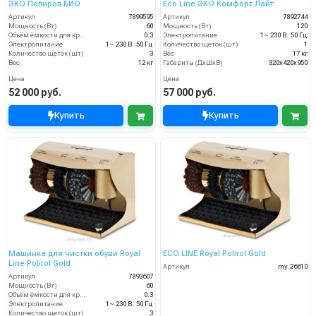
ЭКО Полирол БИО
Eco Line ЭКО Комфорт Лайт
Артикул
7899595
Артикул
7892744
Мощность (Вт)
60
Мощность (Вт)
120
Объём ёмкости для крема (л)
0.3
Электропитание
1~ 230 В. 50 Гц
Электропитание
1~ 230 В. 50 Гц
Количество щеток (шт)
1
Количество щеток (шт)
3
Вес
17 кг
Вес
12 кг
Габариты (ДхШхВ)
320х420х950
Цена
Цена
52 000 руб.
57 000 руб.
Купить
Купить
Машинка для чистки обуви Royal
ECO LINE Royal Polirol Gold
Line Polirol Gold
Артикул
my.26610
Артикул
7893607
Мощность (Вт)
60
Объём ёмкости для крема (л)
0.3
Электропитание
1~ 230 В. 50 Гц
Количество щеток (шт)
3