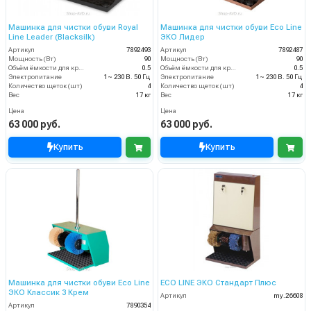
Машинка для чистки обуви Royal
Машинка для чистки обуви Eco Line
Line Leader (Blacksilk)
ЭКО Лидер
Артикул
7892493
Артикул
7892487
Мощность (Вт)
90
Мощность (Вт)
90
Объём ёмкости для крема (л)
0.5
Объём ёмкости для крема (л)
0.5
Электропитание
1~ 230 В. 50 Гц
Электропитание
1~ 230 В. 50 Гц
Количество щеток (шт)
4
Количество щеток (шт)
4
Вес
17 кг
Вес
17 кг
Цена
Цена
63 000 руб.
63 000 руб.
Купить
Купить
Машинка для чистки обуви Eco Line
ECO LINE ЭКО Стандарт Плюс
ЭКО Классик 3 Крем
Артикул
my.26608
Артикул
7890354