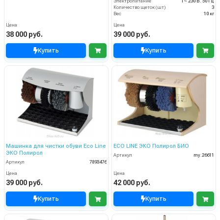
Электропитание
1~ 230 В. 50 Гц
Количество щеток (шт)
3
Вес
10 кг
Цена
Цена
38 000 руб.
39 000 руб.
Купить
Купить
Машинка для чистки обуви Eco Line
ECO LINE ЭКО Полирол БИО
ЭКО Полирол
Артикул
my.26611
Артикул
7893476
Цена
Цена
39 000 руб.
42 000 руб.
Купить
Купить