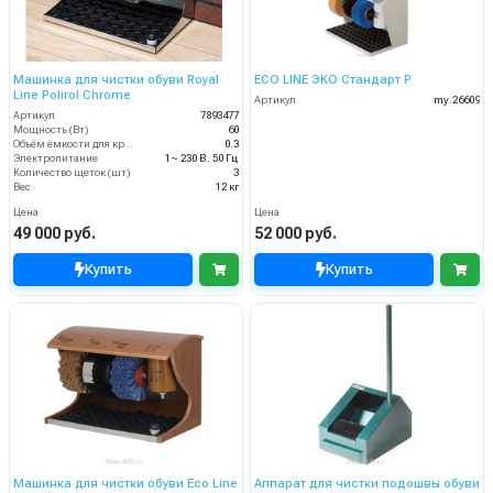
Машинка для чистки обуви Royal
ECO LINE ЭКО Стандарт Р
Line Polirol Chrome
Артикул
my.26609
Артикул
7893477
Мощность (Вт)
60
Объём ёмкости для крема (л)
0.3
Электропитание
1~ 230 В. 50 Гц
Количество щеток (шт)
3
Вес
12 кг
Цена
Цена
49 000 руб.
52 000 руб.
Купить
Купить
Машинка для чистки обуви Eco Line
Аппарат для чистки подошвы обуви