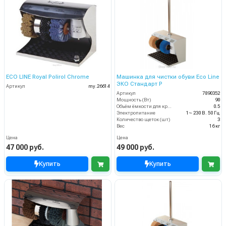
ECO LINE Royal Polirol Chrome
Машинка для чистки обуви Eco Line
ЭКО Стандарт Р
Артикул
my.26614
Артикул
7890352
Мощность (Вт)
90
Объём ёмкости для крема (л)
0.5
Электропитание
1~ 230 В. 50 Гц
Количество щеток (шт)
3
Вес
16 кг
Цена
Цена
47 000 руб.
49 000 руб.
Купить
Купить