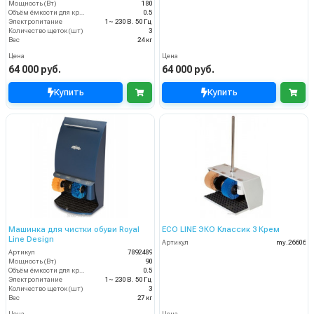
Мощность (Вт)
180
Объём ёмкости для крема (л)
0.5
Электропитание
1~ 230 В. 50 Гц
Количество щеток (шт)
3
Вес
24 кг
Цена
Цена
64 000 руб.
64 000 руб.
Купить
Купить
Машинка для чистки обуви Royal
ECO LINE ЭКО Классик 3 Крем
Line Design
Артикул
my.26606
Артикул
7892489
Мощность (Вт)
90
Объём ёмкости для крема (л)
0.5
Электропитание
1~ 230 В. 50 Гц
Количество щеток (шт)
3
Вес
27 кг
Цена
Цена