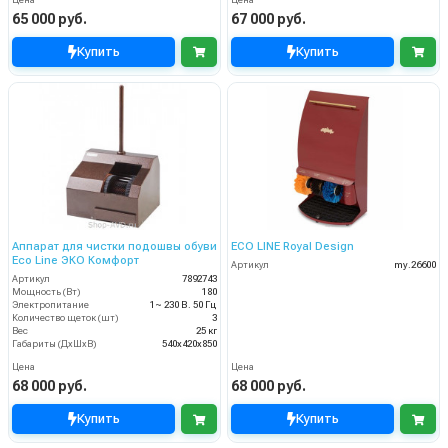
65 000 руб.
67 000 руб.
Купить
Купить
Аппарат для чистки подошвы обуви
ECO LINE Royal Design
Eco Line ЭКО Комфорт
Артикул
my.26600
Артикул
7892743
Мощность (Вт)
180
Электропитание
1~ 230 В. 50 Гц
Количество щеток (шт)
3
Вес
25 кг
Габариты (ДхШхВ)
540х420х850
Цена
Цена
68 000 руб.
68 000 руб.
Купить
Купить