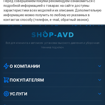
Перед совершением покупки рекомендуем ознакомиться с
подробной информацией о товарах: на сайте доступны
характеристики всех моделей и их описания. Дополнительную
информацию можно получить по любому из указанных в
контактах способу (телефон, e-mail, обратный звонок).
Всё для клининга и автомоек: установки высокого давления и уборочная
техника под ключ.
О КОМПАНИИ
О компании
Реквизиты ООО «Шоп АВД»
ПОКУПАТЕЛЯМ
Защита данных клиента
Как заказать?
Условия соглашения
Оплата
УСЛУГИ
Вакансии
Доставка
Ремонт АВД
Рассрочка
Гарантия