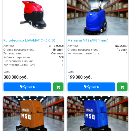
Portotecnica LAVAMATIC 40 C 50
Метлана М12 (АКБ 1 час)
Артикул
LPTE 00600
Артикул
my.20887
Страна-производитель
Италия
Страна-производитель
Россия
Тип машины
Сетевая
Количество щеток (шт)
1
Рабочая ширина щеток (мм)
500
Потребляемая мощность (кВт)
1
Количество щеток (шт)
1
Цена
Цена
308 000 руб.
199 000 руб.
Купить
Купить