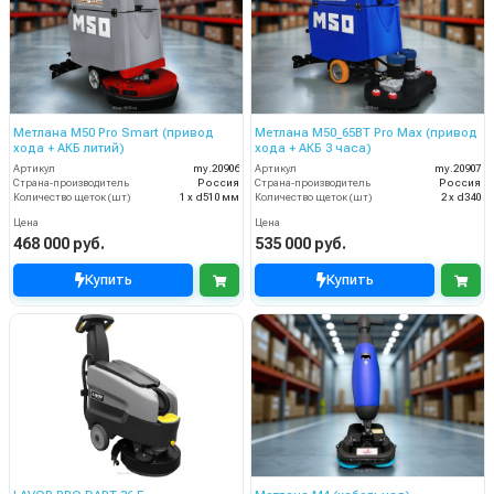
Метлана М50 Pro Smart (привод
Метлана М50_65BT Pro Max (привод
хода + АКБ литий)
хода + АКБ 3 часа)
Артикул
my.20906
Артикул
my.20907
Страна-производитель
Россия
Страна-производитель
Россия
Количество щеток (шт)
1 х d510 мм
Количество щеток (шт)
2 х d340
Цена
Цена
468 000 руб.
535 000 руб.
Купить
Купить