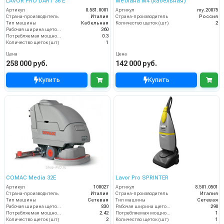
LAVOR PRO DART 36 E
Метлана М4 (кабельная)
Артикул
8.581.0001
Артикул
my.20875
Страна-производитель
Италия
Страна-производитель
Россия
Тип машины
Кабельная
Количество щеток (шт)
2
Рабочая ширина щеток (мм)
360
Потребляемая мощность (кВт)
0.3
Количество щеток (шт)
1
Цена
Цена
258 000 руб.
142 000 руб.
Купить
Купить
COMAC Media 32E
Lavor Pro SPRINTER
Артикул
100027
Артикул
8.501.0501
Страна-производитель
Италия
Страна-производитель
Италия
Тип машины
Сетевая
Тип машины
Сетевая
Рабочая ширина щеток (мм)
830
Рабочая ширина щеток (мм)
290
Потребляемая мощность (кВт)
2.42
Потребляемая мощность (кВт)
1
Количество щеток (шт)
2
Количество щеток (шт)
1