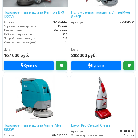
Поломоечная машина Pennon N-3
Поломоечная машина VinnerMyer
(220V)
S460E
Артикул
N-3 Cable
Артикул
VM4640-00
Страна-производитель
Китай
Тип машины
Сетевая
Рабочая ширина щеток (мм)
500
Потребляемая мощность (кВт)
0.5
Количество щеток (шт)
1
Цена
Цена
167 000 руб.
202 000 руб.
Купить
Купить
Поломоечная машина VinnerMyer
Lavor Pro Crystal Clean
S530E
Артикул
8.501.0508
Страна-производитель
Италия
Артикул
VM5350-00