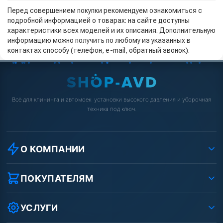
Перед совершением покупки рекомендуем ознакомиться с
подробной информацией о товарах: на сайте доступны
характеристики всех моделей и их описания. Дополнительную
информацию можно получить по любому из указанных в
контактах способу (телефон, e-mail, обратный звонок).
Всё для клининга и автомоек: установки высокого давления и уборочная
техника под ключ.
О КОМПАНИИ
О компании
Реквизиты ООО «Шоп АВД»
ПОКУПАТЕЛЯМ
Защита данных клиента
Как заказать?
Условия соглашения
Оплата
УСЛУГИ
Вакансии
Доставка
Ремонт АВД