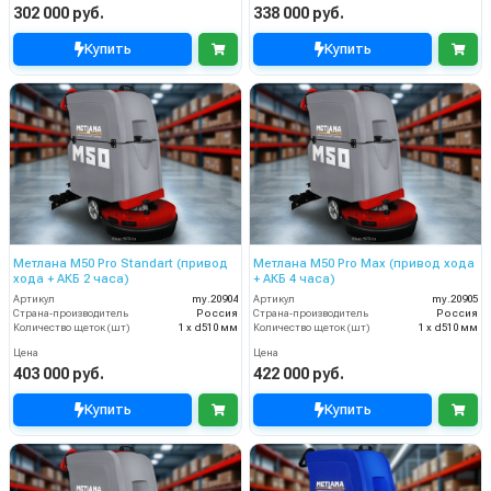
302 000 руб.
338 000 руб.
Купить
Купить
Метлана М50 Pro Standart (привод
Метлана M50 Pro Max (привод хода
хода + АКБ 2 часа)
+ АКБ 4 часа)
Артикул
my.20904
Артикул
my.20905
Страна-производитель
Россия
Страна-производитель
Россия
Количество щеток (шт)
1 х d510 мм
Количество щеток (шт)
1 х d510 мм
Цена
Цена
403 000 руб.
422 000 руб.
Купить
Купить