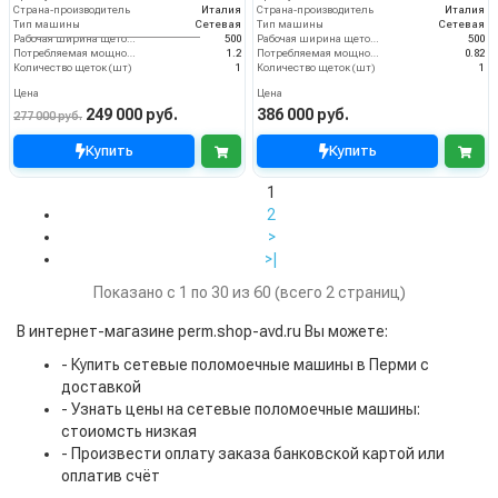
Страна-производитель
Италия
Страна-производитель
Италия
Тип машины
Сетевая
Тип машины
Сетевая
Рабочая ширина щеток (мм)
500
Рабочая ширина щеток (мм)
500
Потребляемая мощность (кВт)
1.2
Потребляемая мощность (кВт)
0.82
Количество щеток (шт)
1
Количество щеток (шт)
1
Цена
Цена
249 000 руб.
386 000 руб.
277 000 руб.
Купить
Купить
1
2
>
>|
Показано с 1 по 30 из 60 (всего 2 страниц)
В интернет-магазине perm.shop-avd.ru Вы можете:
- Купить сетевые поломоечные машины в Перми с
доставкой
- Узнать цены на сетевые поломоечные машины:
стоиомсть низкая
- Произвести оплату заказа банковской картой или
оплатив счёт