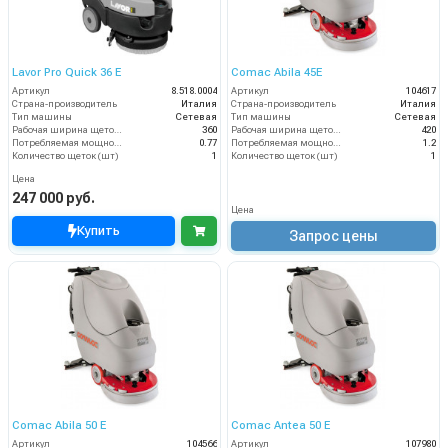
Lavor Pro Quick 36 E
Comac Abila 45E
Артикул
8.518.0004
Артикул
104617
Страна-производитель
Италия
Страна-производитель
Италия
Тип машины
Сетевая
Тип машины
Сетевая
Рабочая ширина щеток (мм)
360
Рабочая ширина щеток (мм)
420
Потребляемая мощность (кВт)
0.77
Потребляемая мощность (кВт)
1.2
Количество щеток (шт)
1
Количество щеток (шт)
1
Цена
247 000 руб.
Цена
Купить
Запрос цены
Comac Abila 50 E
Comac Antea 50 E
Артикул
104566
Артикул
107980