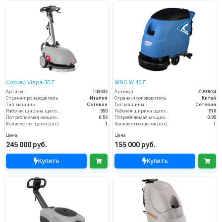
Comac Vispa 35 Е
WGC W 45 E
Артикул
103932
Артикул
Z090034
Страна-производитель
Италия
Страна-производитель
Китай
Тип машины
Сетевая
Тип машины
Сетевая
Рабочая ширина щеток (мм)
350
Рабочая ширина щеток (мм)
510
Потребляемая мощность (кВт)
0.59
Потребляемая мощность (кВт)
0.85
Количество щеток (шт)
1
Количество щеток (шт)
1
Цена
Цена
245 000 руб.
155 000 руб.
Купить
Купить