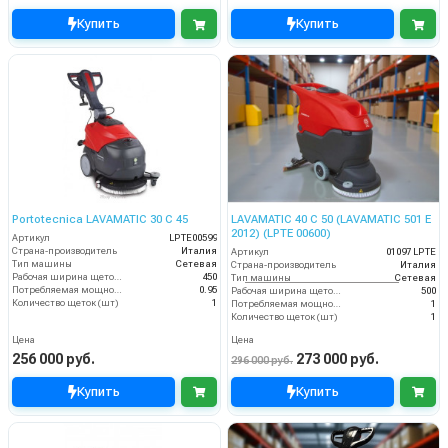
Купить
Купить
Portotecnica LAVAMATIC 30 С 45
LAVAMATIC 40 C 50 (LAVAMATIC 501 E
2012) (LPTE 00600)
Артикул
LPTE00599
Страна-производитель
Италия
Артикул
01097 LPTE
Тип машины
Сетевая
Страна-производитель
Италия
Рабочая ширина щеток (мм)
450
Тип машины
Сетевая
Потребляемая мощность (кВт)
0.95
Рабочая ширина щеток (мм)
500
Количество щеток (шт)
1
Потребляемая мощность (кВт)
1
Количество щеток (шт)
1
Цена
Цена
256 000 руб.
273 000 руб.
296 000 руб.
Купить
Купить