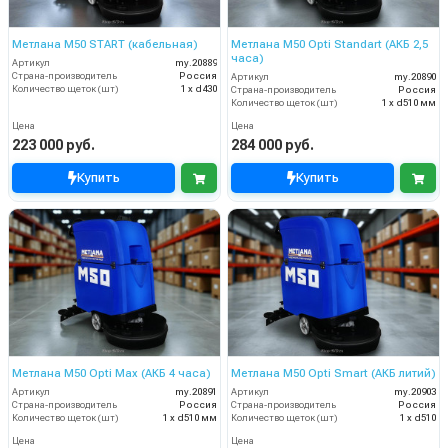
Метлана М50 START (кабельная)
Метлана М50 Opti Standart (АКБ 2,5
часа)
Артикул
my.20889
Страна-производитель
Россия
Артикул
my.20890
Количество щеток (шт)
1 х d430
Страна-производитель
Россия
Количество щеток (шт)
1 х d510 мм
Цена
Цена
223 000 руб.
284 000 руб.
Купить
Купить
Метлана М50 Opti Max (АКБ 4 часа)
Метлана М50 Opti Smart (АКБ литий)
Артикул
my.20891
Артикул
my.20903
Страна-производитель
Россия
Страна-производитель
Россия
Количество щеток (шт)
1 х d510 мм
Количество щеток (шт)
1 х d510
Цена
Цена