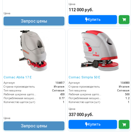
Цена
112 000 руб.
Цена
Купить
Запрос цены
Comac Abila 17 E
Comac Simpla 50 E
Артикул
104617
Артикул
104980
Страна-производитель
Италия
Страна-производитель
Италия
Тип машины
Сетевая
Тип машины
Сетевая
Рабочая ширина щеток (мм)
430
Рабочая ширина щеток (мм)
500
Потребляемая мощность (кВт)
0.77
Потребляемая мощность (кВт)
1.2
Количество щеток (шт)
1
Количество щеток (шт)
1
Цена
337 000 руб.
Цена
Купить
Запрос цены