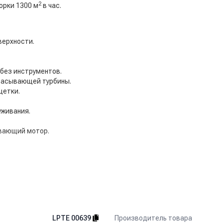
2
орки 1300 м
в час.
верхности.
 без инструментов.
всасывающей турбины.
щетки.
уживания.
вающий мотор.
Производитель товара
LPTE 00639
сы, образовательные заведения.