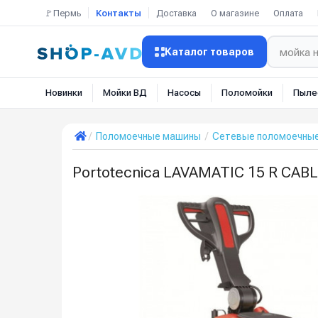
🚩Пермь
Контакты
Доставка
О магазине
Оплата
Каталог товаров
Новинки
Мойки ВД
Насосы
Поломойки
Пыле
Поломоечные машины
Сетевые поломоечны
Portotecnica LAVAMATIC 15 R CAB