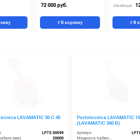
Аккумуляторная
Мощность (кВт):
5.5
Максимальная производительность (кв.м/час):
72 000 руб.
1
139 000 руб.
70
Электропитание (В):
380
Рабочая ширина (м
рзину
⚡ В корзину
⚡ В 
tecnica LAVAMATIC 30 C 45
Portotecnica LAVAMATIC 15
(LAVAMATIC 360 B)
:
LPTЕ 00599
Артикул:
LPT
кабеля (мм):
20000
Мощность турбины (Вт):