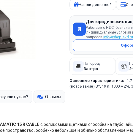
Нашли дешевле?
Спо
Для юридических лиц
Работаем с НДС, безналич
Индивидуальные условия д
запросов
info@shop-avd.ru
Оформ
По городу
П
🚚
📦
Завтра
2
Основные характеристики:
1.7
(всасывание) Вт, 19 л, 1300 м2/ч, 3
окупают у нас?
Отзывы
VAMATIC 15 R CABLE
с роликовыми щетками способна на глубочайш
е пространство, особенно небольшое и обильно обставленное мебе