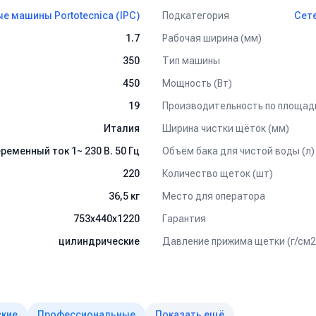
Подкатегория
 машины Portotecnica (IPC)
Сете
поломоечной машины IPC Portotecnica LAVAMATI
Рабочая ширина (мм)
1.7
Тип машины
350
Мощность (Вт)
450
Производительность по площади
19
Ширина чистки щёток (мм)
Италия
Объём бака для чистой воды (л)
ременный ток 1~ 230 В. 50 Гц
Количество щеток (шт)
220
Место для оператора
36,5 кг
Гарантия
753х440х1220
Давление прижима щетки (г/см2
цилиндрические
ские
Профессиональные
Показать ещё