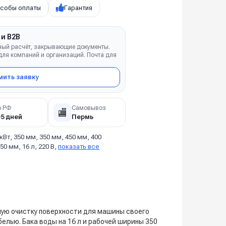
собы оплаты
Гарантия
 и B2B
ный расчёт, закрывающие документы.
ля компаний и организаций. Почта для
ить заявку
о РФ
Самовывоз
🏬
–5 дней
Пермь
 кВт, 350 мм, 350 мм, 450 мм, 400
50 мм, 16 л, 220 В,
показать все
ую очистку поверхности для машины своего
лью. Бака воды на 16 л и рабочей ширины 350