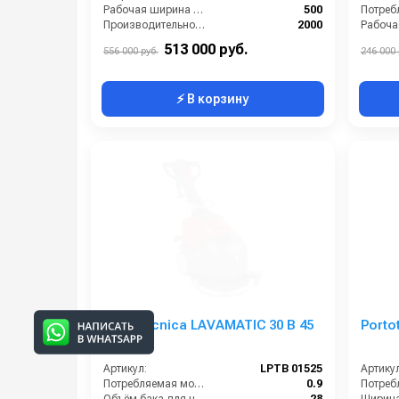
Рабочая ширина щеток (мм):
500
Производительность по площади (м2/ч):
2000
Мощность (кВт):
1.1
513 000 руб.
556 000 руб.
246 000 
⚡ В корзину
Portotecnica LAVAMATIC 30 B 45
Porto
Артикул:
LPTB 01525
Артикул
Потребляемая мощность (кВт):
0.9