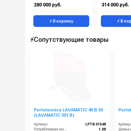
Уровень шума (дБ):
69
Тип машины:
280 000 руб.
314 000 руб.
Ширина всасывающей балки (мм):
550
Уровень шума (дБ):
⚡ В корзину
⚡ В ко
⚡Сопутствующие товары
Portotecnica LAVAMATIC 40 B 50
Porto
(LAVAMATIC 501 B)
Артикул:
LPTB 01548
Артикул
Потребляемая мощность (кВт):
1.08
Длина 