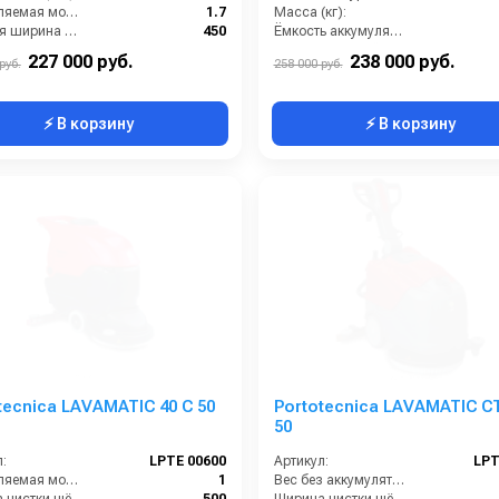
Потребляемая мощность (кВт):
1.7
Масса (кг):
Рабочая ширина щеток (мм):
450
Ёмкость аккумуляторов (Ач):
Ширина всасывающей балки (мм):
550
Бак для грязной воды (л):
227 000 руб.
238 000 руб.
руб.
258 000 руб.
⚡ В корзину
⚡ В корзину
tecnica LAVAMATIC 40 C 50
Portotecnica LAVAMATIC С
50
:
LPTE 00600
Артикул:
LPT
Потребляемая мощность (кВт):
1
Вес без аккумуляторов (кг):