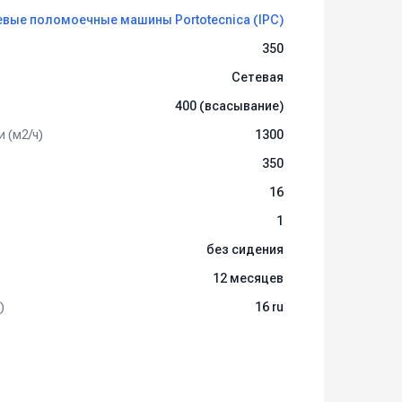
вые поломоечные машины Portotecnica (IPC)
C 15 R CABLE:
350
Сетевая
400 (всасывание)
 (м2/ч)
1300
350
16
1
без сидения
12 месяцев
)
16 ru