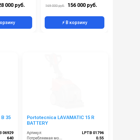
1700
Максимальная производительность (кв.м/час):
1900
28 000 руб.
156 000 руб.
50 000 ру
169 000 руб.
м):
400
Рабочая ширина (мм):
450
корзину
⚡ В корзину
⚡ 
 B 35
Portotecnica LAVAMATIC 15 R
BATTERY
B 06929
Артикул:
LPTB 01796
640
Потребляемая мощность (кВт):
0.55