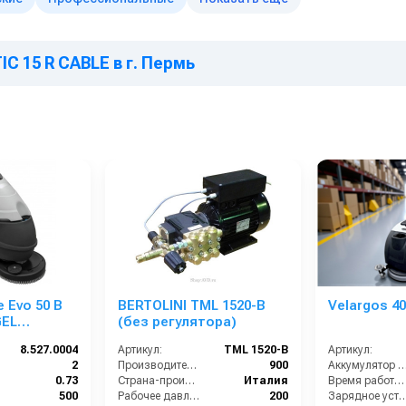
C 15 R CABLE в г. Пермь
e Evo 50 B
BERTOLINI TML 1520-B
Velargos 40
GEL
(без регулятора)
Ah)
8.527.0004
Артикул:
TML 1520-B
Артикул:
2
Производительность (л/ч):
900
Аккумулятор АКБ (В/А
0.73
Страна-производитель:
Италия
Время работы (ч):
500
Рабочее давление (бар):
200
Зарядное устрой