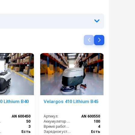
0 Lithium B40
Velargos 410 Lithium B45
Монобло
15/25 ВР 5
манометр
AN 600450
Артикул:
AN 600550
Артикул:
электрик
·ч):
50
Аккумулятор АКБ (В/А·ч):
100
3
Время работы (ч):
4
ство:
Есть
Зарядное устройство:
Есть