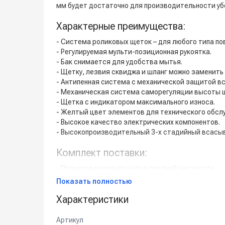
мм будет достаточно для производительности уб
Характерные преимущества:
- Система роликовых щеток – для любого типа по
- Регулируемая мульти-позиционная рукоятка.
- Бак снимается для удобства мытья.
- Щетку, лезвия сквиджа и шланг можно заменить
- Антипенная система с механической защитой 
- Механическая система саморегуляции высоты 
- Щетка с индикатором максимального износа.
- Желтый цвет элементов для технического обсл
- Высокое качество электрических компонентов.
- Высокопроизводительный 3-х стадийный всасы
Комплект поставки:
- Полипропиленовая щетка средней жесткости.
- Переднее влагосборочное лезвие.
Показать полностью
- Заднее влагосборочное лезвие.
Характеристики
Применение:
Артикул
Медицинские учреждения, гостиницы и кафе, офи