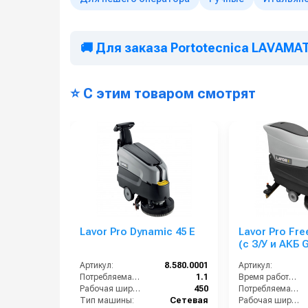
🚚 Для заказа Portotecnica LAVAMATI
⭐ С этим товаром смотрят
Lavor Pro Dynamic 45 E
Lavor Pro Fre
(с З/У и АКБ 
емкостью 80 
Артикул:
8.580.0001
Артикул:
Потребляемая мощность (кВт):
1.1
Время работы (ч):
Рабочая ширина щеток (мм):
450
Потребляемая мощность (кВт):
Тип машины:
Сетевая
Рабочая ширина щеток (мм):