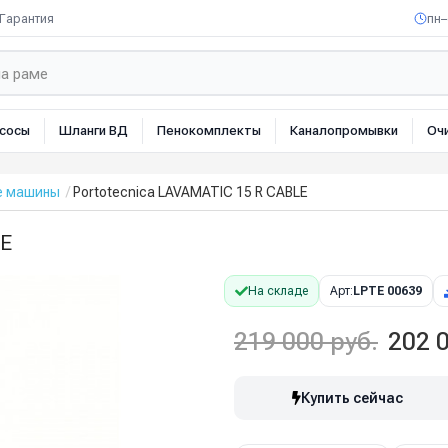
Гарантия
пн–
сосы
Шланги ВД
Пенокомплекты
Каналопромывки
Оч
е машины
Portotecnica LAVAMATIC 15 R CABLE
LE
На складе
Арт:
LPTE 00639
219 000 руб.
202 0
Купить сейчас