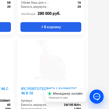
58
Объём бака для чистой воды (л):
16
29
Ёмкость аккумуляторов (Ач):
29
19
Давление прижима щетки (г/см2):
16 кг
280 000 руб.
303 000 руб.
⚡ В корзину
Т46 C
IPC PORTOTECNICA LAVAMATIC
46 B 50
Менеджер онлайн
Напишите нам
E00661
Артикул:
LPTE 01694
65
Ёмкость аккумуляторов (Ач):
24/105 В/Ач