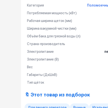
Категория
Поломоечные
Видео-демонстрация возможностей 
Потребляемая мощность (кВт)
Рабочая ширина щеток (мм)
Ширина вакуумной чистки (мм)
Объём бака для грязной воды (л)
Страна-производитель
Электропитание
пе
Электропитание (В)
Вес
Габариты (ДхШхВ)
Тип щёток
🔖 Этот товар из подборок
Для пешего оператора
Ручные
Итальян