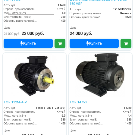
160 VSP
Артикул
14400
Страна-производитель
Китай
Артикул
GX160H2-VSP
Мощность (кВт)
4.0
Страна-производитель
Япония
Электропитание (В)
380
Обороты двигателя (об/мин)
3600
Обороты двигателя (об/мин)
1400
Цена
Цена
22 000 руб.
24 000 руб.
24 000 руб.
Купить
Купить
TOR 112M-4-V
TOR 14750
Артикул
14551 (TOR 112M-4-V)
Артикул
14750
Страна-производитель
Китай
Страна-производитель
Китай
Мощность (кВт)
5.5
Мощность (кВт)
4.4
Электропитание (В)
380
Электропитание (В)
380
Обороты двигателя (об/мин)
1450
Обороты двигателя (об/мин)
1450
Цена
Цена