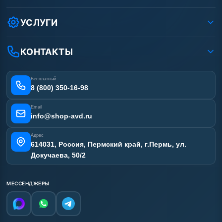
Защита данных клиента
Как заказать?
Условия соглашения
Оплата
УСЛУГИ
Вакансии
Доставка
Ремонт АВД
Рассрочка
Гарантия
Сертификаты
КОНТАКТЫ
Статьи
Лизинг
Наши работы
Получить скидку
Отзывы наших клиентов
Бесплатный
Карта сайта
8 (800) 350-16-98
Email
info@shop-avd.ru
Адрес
614031, Россия, Пермский край, г.Пермь, ул.
Докучаева, 50/2
МЕССЕНДЖЕРЫ