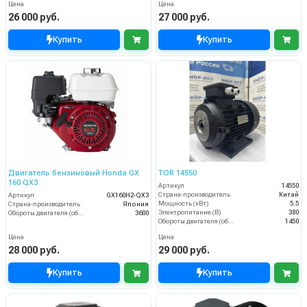
Цена
Цена
26 000 руб.
27 000 руб.
Купить
Купить
Двигатель бензиновый Honda GX
TOR 14550
160 QX3
Артикул
14550
Страна-производитель
Китай
Артикул
GX160H2-QX3
Мощность (кВт)
5.5
Страна-производитель
Япония
Электропитание (В)
380
Обороты двигателя (об/мин)
3600
Обороты двигателя (об/мин)
1450
Цена
Цена
28 000 руб.
29 000 руб.
Купить
Купить