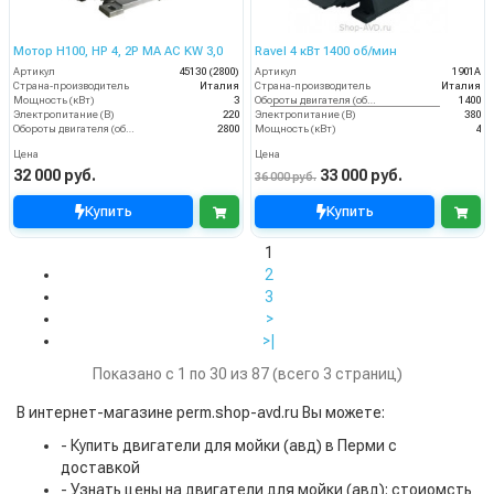
Мотор H100, HP 4, 2P MA AC KW 3,0
Ravel 4 кВт 1400 об/мин
Артикул
45130 (2800)
Артикул
1901A
Страна-производитель
Италия
Страна-производитель
Италия
Мощность (кВт)
3
Обороты двигателя (об/мин)
1400
Электропитание (В)
220
Электропитание (В)
380
Обороты двигателя (об/мин)
2800
Мощность (кВт)
4
Цена
Цена
32 000 руб.
33 000 руб.
36 000 руб.
Купить
Купить
1
2
3
>
>|
Показано с 1 по 30 из 87 (всего 3 страниц)
В интернет-магазине perm.shop-avd.ru Вы можете:
- Купить двигатели для мойки (авд) в Перми с
доставкой
- Узнать цены на двигатели для мойки (авд): стоиомсть