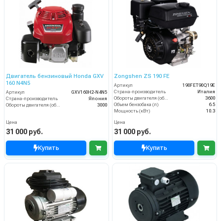
Двигатель бензиновый Honda GXV
Zongshen ZS 190 FE
160 N4N5
Артикул
190FET90Q19E
Страна-производитель
Италия
Артикул
GXV160H2-N4N5
Обороты двигателя (об/мин)
3600
Страна-производитель
Япония
Объем бензобака (л)
6.5
Обороты двигателя (об/мин)
3000
Мощность (кВт)
10.3
Цена
Цена
31 000 руб.
31 000 руб.
Купить
Купить