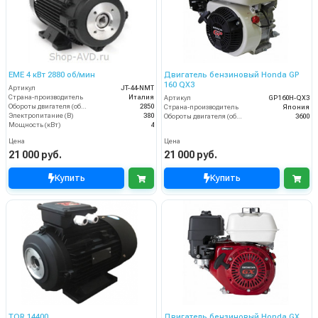
EME 4 кВт 2880 об/мин
Двигатель бензиновый Honda GP
160 QX3
Артикул
JT-44-NMT
Страна-производитель
Италия
Артикул
GP160H-QX3
Обороты двигателя (об/мин)
2850
Страна-производитель
Япония
Электропитание (В)
380
Обороты двигателя (об/мин)
3600
Мощность (кВт)
4
Цена
Цена
21 000 руб.
21 000 руб.
Купить
Купить
TOR 14400
Двигатель бензиновый Honda GX