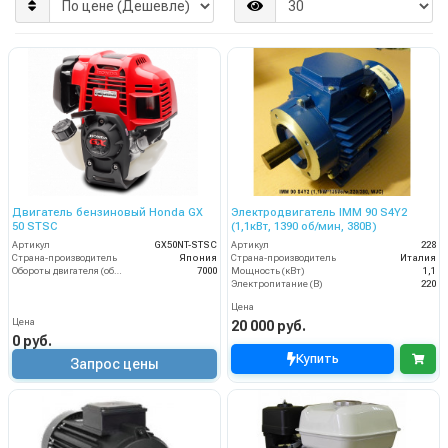
Двигатель бензиновый Honda GX
Электродвигатель IMM 90 S4Y2
50 STSC
(1,1кВт, 1390 об/мин, 380В)
Артикул
GX50NT-STSC
Артикул
228
Страна-производитель
Япония
Страна-производитель
Италия
Обороты двигателя (об/мин)
7000
Мощность (кВт)
1,1
Электропитание (В)
220
Цена
Цена
20 000 руб.
0 руб.
Купить
Запрос цены