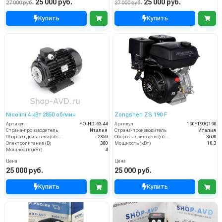
25 000 руб.
25 000 руб.
27 000 руб.
27 000 руб.
Купить
Купить
Nicolini 4 кВт 2850 об/мин
Zongshen ZS 190 F
Артикул
FO-HD-63-44
Артикул
190FT90Q190
Страна-производитель
Италия
Страна-производитель
Италия
Обороты двигателя (об/мин)
2850
Обороты двигателя (об/мин)
3600
Электропитание (В)
380
Мощность (кВт)
10.3
Мощность (кВт)
4
Цена
Цена
25 000 руб.
25 000 руб.
Купить
Купить