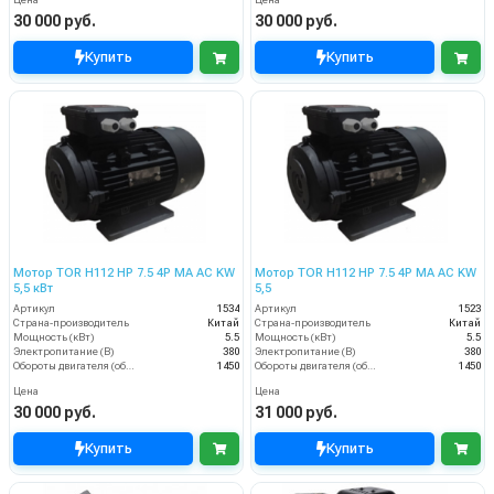
Цена
Цена
30 000 руб.
30 000 руб.
Купить
Купить
Мотор TOR H112 HP 7.5 4P MA AC KW
Мотор TOR H112 HP 7.5 4P MA AC KW
5,5 кВт
5,5
Артикул
1534
Артикул
1523
Страна-производитель
Китай
Страна-производитель
Китай
Мощность (кВт)
5.5
Мощность (кВт)
5.5
Электропитание (В)
380
Электропитание (В)
380
Обороты двигателя (об/мин)
1450
Обороты двигателя (об/мин)
1450
Цена
Цена
30 000 руб.
31 000 руб.
Купить
Купить