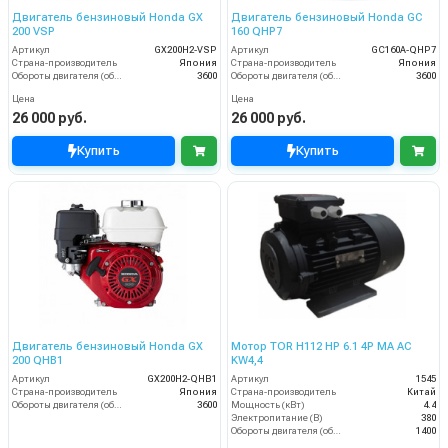
Двигатель бензиновый Honda GX
Двигатель бензиновый Honda GC
200 VSP
160 QHP7
Артикул
GX200H2-VSP
Артикул
GC160A-QHP7
Страна-производитель
Япония
Страна-производитель
Япония
Обороты двигателя (об/мин)
3600
Обороты двигателя (об/мин)
3600
Цена
Цена
26 000 руб.
26 000 руб.
Купить
Купить
Двигатель бензиновый Honda GX
Мотор TOR H112 HP 6.1 4P MA AC
200 QHB1
KW4,4
Артикул
GX200H2-QHB1
Артикул
1545
Страна-производитель
Япония
Страна-производитель
Китай
Обороты двигателя (об/мин)
3600
Мощность (кВт)
4.4
Электропитание (В)
380
Обороты двигателя (об/мин)
1400