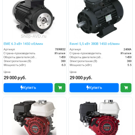
EME 6.3 кВт 1450 об/мин
Ravel 5,5 кВт 380B 1450 об/мин
Артикул
7899032
Артикул
2466A
Страна-производитель
Италия
Страна-производитель
Италия
Обороты двигателя (об/мин)
1450
Обороты двигателя (об/мин)
1450
Электропитание (В)
380
Электропитание (В)
380
Мощность (кВт)
6.3
Мощность (кВт)
5.5
Цена
Цена
29 000 руб.
29 000 руб.
Купить
Купить