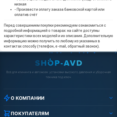
низкая
- Произвести оплату заказа банковской картой или
оплатив счёт
Перед совершением покупки рекомендуем ознакомиться с
подробной информацией о товарах: на сайте доступны
характеристики всех моделей и их описания. Дополнительную
информацию можно получить по любому из указанных в
контактах способу (телефон, e-mail, обратный звонок).
Всё для клининга и автомоек: установки высокого давления и уборочная
техника под ключ.
О КОМПАНИИ
О компании
Реквизиты ООО «Шоп АВД»
ПОКУПАТЕЛЯМ