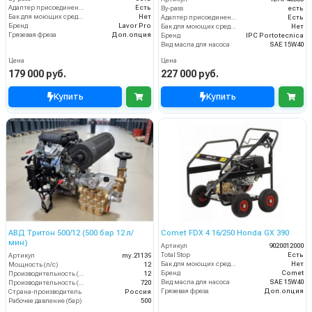
Адаптер присоединения к шлангу
Есть
By-pass
есть
Бак для моющих средств
Нет
Адаптер присоединения к шлангу
Есть
Бренд
Lavor Pro
Бак для моющих средств
Нет
Грязевая фреза
Доп.опция
Бренд
IPC Portotecnica
Вид масла для насоса
SAE 15W40
Цена
Цена
179 000 руб.
227 000 руб.
Купить
Купить
АВД Тритон 500/12 (500 бар 12 л/
Comet FDX 4 16/250 Honda GX 390
мин)
Артикул
9020012000
Total Stop
Есть
Артикул
my.21139
Бак для моющих средств
Нет
Мощность (л/с)
12
Бренд
Comet
Производительность (л/мин)
12
Вид масла для насоса
SAE 15W40
Производительность (л/ч)
720
Грязевая фреза
Доп.опция
Страна-производитель
Россия
Рабочее давление (бар)
500