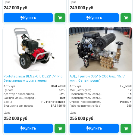
Цена
Цена
247 000 руб.
249 000 руб.
Купить
Купить
Portotecnica BENZ-C L DL2217Pi P с
АВД Тритон 350/15 (350 бар, 15 л/
бензиновым двигателем
мин, бензиновая)
Артикул
IDAF40358
Артикул
TR_b350
By-pass
есть
Мощность (л/с)
12
Адаптер присоединения к шлангу
Есть
Производительность (л/мин)
15
Бак для моющих средств
Нет
Производительность (л/ч)
900
Бренд
IPC Portotecnica
Страна-производитель
Россия
Вид масла для насоса
SAE 15W40
Рабочее давление (бар)
350
Цена
Цена
252 000 руб.
255 000 руб.
Купить
Купить