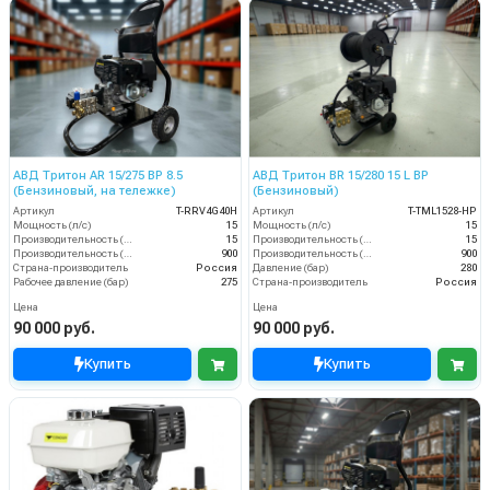
АВД Тритон AR 15/275 ВР 8.5
АВД Тритон BR 15/280 15 L BP
(Бензиновый, на тележке)
(Бензиновый)
Артикул
T-RRV4G40H
Артикул
T-TML1528-HP
Мощность (л/с)
15
Мощность (л/с)
15
Производительность (л/мин)
15
Производительность (л/мин)
15
Производительность (л/ч)
900
Производительность (л/ч)
900
Страна-производитель
Россия
Давление (бар)
280
Рабочее давление (бар)
275
Страна-производитель
Россия
Цена
Цена
90 000 руб.
90 000 руб.
Купить
Купить