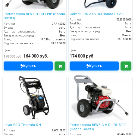
Portotecnica BENZ H 1811 PiP (Honda
Comet FDX 2 13/180 Honda GX200
GX200)
Артикул
9020030600
Total Stop
Есть
Артикул
IDAF 40352
Адаптер присоединения к шлангу
Есть
By-pass
есть
Бак для моющих средств
Нет
Адаптер присоединения к шлангу
Есть
Бренд
Comet
Бак для моющих средств
Нет
Вид масла для насоса
SAE 15W40
Бренд
IPC Portotecnica
Вид масла для насоса
SAE 15W40
Цена
Цена
164 000 руб.
174 000 руб.
178 000 руб.
Купить
Купить
Lavor PRO Thermic 5 H
Portotecnica BENZ C H DL 2515 PiP
(Honda GX390)
Артикул
8.601.0107
By-pass
есть
Артикул
IDAF40355