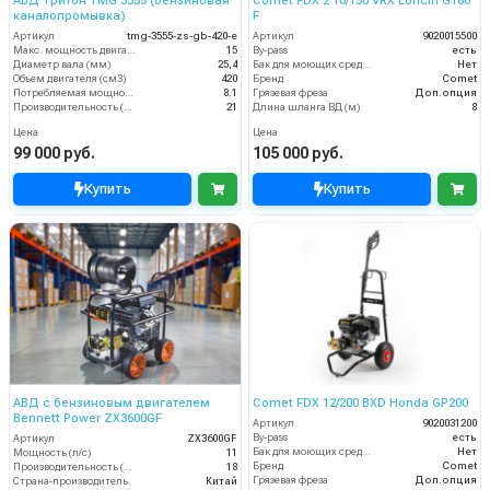
АВД Тритон TMG 3555 (бензиновая
Comet FDX 2 10/150 VRX Loncin G160
каналопромывка)
F
Артикул
tmg-3555-zs-gb-420-e
Артикул
9020015500
Макс. мощность двигателя, л.с.
15
By-pass
есть
Диаметр вала (мм)
25,4
Бак для моющих средств
Нет
Объем двигателя (см3)
420
Бренд
Comet
Потребляемая мощность (кВт)
8.1
Грязевая фреза
Доп.опция
Производительность (л/мин)
21
Длина шланга ВД (м)
8
Цена
Цена
99 000 руб.
105 000 руб.
Купить
Купить
АВД с бензиновым двигателем
Comet FDX 12/200 BXD Honda GP200
Bennett Power ZX3600GF
Артикул
9020031200
By-pass
есть
Артикул
ZX3600GF
Бак для моющих средств
Нет
Мощность (л/с)
11
Бренд
Comet
Производительность (л/мин)
18
Грязевая фреза
Доп.опция
Страна-производитель
Китай