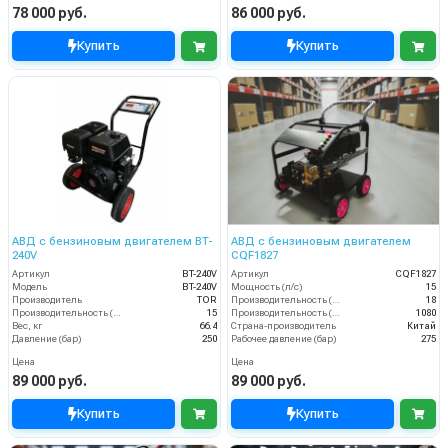
78 000 руб.
86 000 руб.
Купить
Купить
АВД с бензиновым двигателем BT-
АВД с бензиновым двигателем
240V
CQF1827
Артикул
BT-240V
Артикул
CQF1827
Модель
BT-240V
Мощность (л/с)
15
Производитель
TOR
Производительность (л/мин)
18
Производительность (л/мин)
15
Производительность (л/ч)
1080
Вес, кг
66.4
Страна-производитель
Китай
Давление (бар)
250
Рабочее давление (бар)
275
Цена
Цена
89 000 руб.
89 000 руб.
Купить
Купить