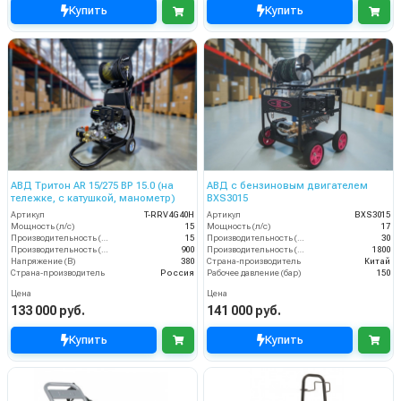
Купить
Купить
АВД Тритон AR 15/275 ВР 15.0 (на
АВД с бензиновым двигателем
тележке, с катушкой, манометр)
BXS3015
Артикул
T-RRV4G40H
Артикул
BXS3015
Мощность (л/с)
15
Мощность (л/с)
17
Производительность (л/мин)
15
Производительность (л/мин)
30
Производительность (л/ч)
900
Производительность (л/ч)
1800
Напряжение (В)
380
Страна-производитель
Китай
Страна-производитель
Россия
Рабочее давление (бар)
150
Цена
Цена
133 000 руб.
141 000 руб.
Купить
Купить