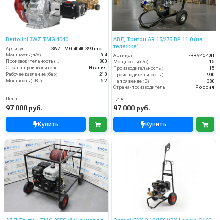
Bertolini 3WZ TMG 4040
АВД Тритон AR 15/275 ВР 11.0 (на
тележке)
Артикул
3WZ TMG 4040. 390 moto
Мощность (л/с)
8.4
Артикул
T-RRV4G40H
Производительность (л/ч)
800
Мощность (л/с)
15
Страна-производитель
Италия
Производительность (л/мин)
15
Рабочее давление (бар)
210
Производительность (л/ч)
900
Мощность (кВт)
6.2
Напряжение (В)
380
Страна-производитель
Россия
Цена
Цена
97 000 руб.
97 000 руб.
Купить
Купить