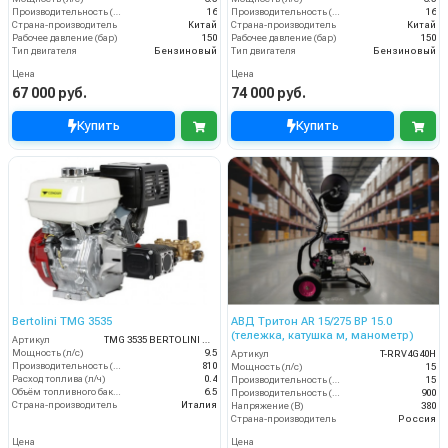
Производительность (л/мин)
16
Производительность (л/мин)
16
Страна-производитель
Китай
Страна-производитель
Китай
Рабочее давление (бар)
150
Рабочее давление (бар)
150
Тип двигателя
Бензиновый
Тип двигателя
Бензиновый
Цена
Цена
67 000 руб.
74 000 руб.
Купить
Купить
Bertolini TMG 3535
АВД Тритон AR 15/275 ВР 15.0
(тележка, катушка м, манометр)
Артикул
TMG 3535 BERTOLINI moto
Мощность (л/с)
9.5
Артикул
T-RRV4G40H
Производительность (л/ч)
810
Мощность (л/с)
15
Расход топлива (л/ч)
0.4
Производительность (л/мин)
15
Объём топливного бака (л)
6.5
Производительность (л/ч)
900
Страна-производитель
Италия
Напряжение (В)
380
Страна-производитель
Россия
Цена
Цена