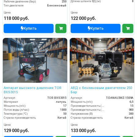
Длина шланга ВД (м)
8
Рабочее давление (бар)
250
Тип двигателя
Бензиновый
Цена
Цена
118 000 руб.
122 000 руб.
Купить
Купить
Аппарат высокого давления TOR
АВД с бензиновым двигателем 250
BXS3015
Бар
Артикул
TOR BXS3015
Артикул
T-DANAU3WZ-1509A
Материал
латунь
Мощность (л/с)
6,5
Мощность (л/с)
17
Производительность (л/мин)
15
Поток воды (л/час)
1800
Производительность (л/ч)
900
Температура (°C)
50
Напряжение (В)
380
Страна-производитель
Китай
Страна-производитель
Китай
Цена
Цена
129 000 руб.
133 000 руб.