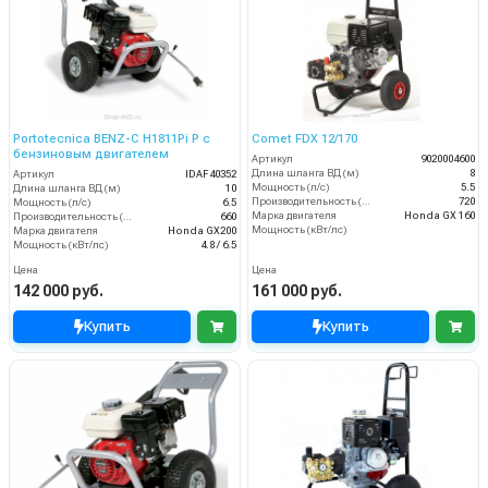
Portotecnica BENZ-C H1811Pi P с
Comet FDX 12/170
бензиновым двигателем
Артикул
9020004600
Длина шланга ВД (м)
8
Артикул
IDAF40352
Мощность (л/с)
5.5
Длина шланга ВД (м)
10
Производительность (л/ч)
720
Мощность (л/с)
6.5
Марка двигателя
Honda GX 160
Производительность (л/ч)
660
Мощность (кВт/лс)
Марка двигателя
Honda GX200
Мощность (кВт/лс)
4.8 / 6.5
Цена
Цена
142 000 руб.
161 000 руб.
Купить
Купить