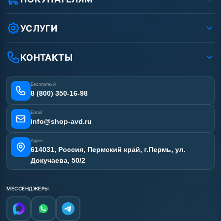
Защита данных клиента
Как заказать?
Условия соглашения
Оплата
УСЛУГИ
Вакансии
Доставка
Ремонт АВД
Рассрочка
Гарантия
Сертификаты
КОНТАКТЫ
Статьи
Лизинг
Наши работы
Получить скидку
Отзывы наших клиентов
Бесплатный
Карта сайта
8 (800) 350-16-98
Email
info@shop-avd.ru
Адрес
614031, Россия, Пермский край, г.Пермь, ул.
Докучаева, 50/2
МЕССЕНДЖЕРЫ