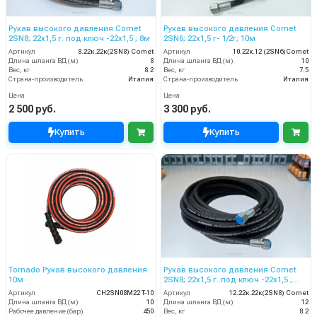
Рукав высокого давления Comet
Рукав высокого давления Comet
2SN8; 22х1,5 г. под ключ -22х1,5 ; 8м
2SN6; 22х1,5 г- 1/2г; 10м
Артикул
8.22к.22к(2SN8) Comet
Артикул
10.22к.12 (2SN6)Comet
Длина шланга ВД (м)
8
Длина шланга ВД (м)
10
Вес, кг
8.2
Вес, кг
7.5
Страна-производитель
Италия
Страна-производитель
Италия
Цена
Цена
2 500 руб.
3 300 руб.
Купить
Купить
Tornado Рукав высокого давления
Рукав высокого давления Comet
10м
2SN8; 22х1,5 г. под ключ -22х1,5 ;
12м
Артикул
CH2SN08M22 T-10
Артикул
12.22к.22к(2SN8) Comet
Длина шланга ВД (м)
10
Длина шланга ВД (м)
12
Рабочее давление (бар)
450
Вес, кг
8.2