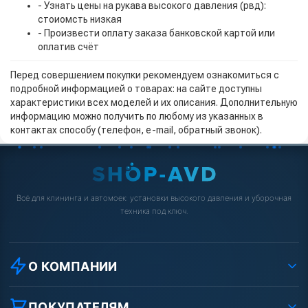
- Узнать цены на рукава высокого давления (рвд):
стоиомсть низкая
- Произвести оплату заказа банковской картой или
оплатив счёт
Перед совершением покупки рекомендуем ознакомиться с
подробной информацией о товарах: на сайте доступны
характеристики всех моделей и их описания. Дополнительную
информацию можно получить по любому из указанных в
контактах способу (телефон, e-mail, обратный звонок).
Всё для клининга и автомоек: установки высокого давления и уборочная
техника под ключ.
О КОМПАНИИ
О компании
Реквизиты ООО «Шоп АВД»
ПОКУПАТЕЛЯМ