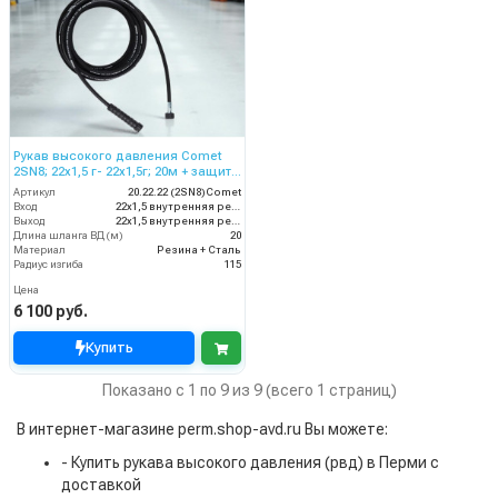
Рукав высокого давления Comet
2SN8; 22х1,5 г- 22х1,5г; 20м + защита
от изгиба
Артикул
20.22.22 (2SN8)Comet
Вход
22х1,5 внутренняя резьба
Выход
22х1,5 внутренняя резьба
Длина шланга ВД (м)
20
Материал
Резина + Сталь
Радиус изгиба
115
Цена
6 100 руб.
Купить
Показано с 1 по 9 из 9 (всего 1 страниц)
В интернет-магазине perm.shop-avd.ru Вы можете:
- Купить рукава высокого давления (рвд) в Перми с
доставкой