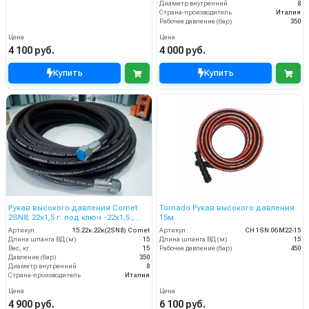
Диаметр внутренний
8
Страна-производитель
Италия
Рабочее давление (бар)
350
Цена
Цена
4 100 руб.
4 000 руб.
Купить
Купить
Рукав высокого давления Comet
Tornado Рукав высокого давления
2SN8; 22х1,5 г. под ключ -22х1,5 ;
15м
15м
Артикул
15.22к.22к(2SN8) Comet
Артикул
CH 1SN 06 M22-15
Длина шланга ВД (м)
15
Длина шланга ВД (м)
15
Вес, кг
15
Рабочее давление (бар)
450
Давление (бар)
350
Диаметр внутренний
8
Страна-производитель
Италия
Цена
Цена
4 900 руб.
6 100 руб.