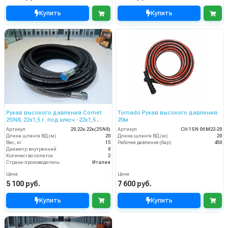
Купить
Купить
Рукав высокого давления Comet
Tornado Рукав высокого давления
2SN8; 22х1,5 г. под ключ -22х1,5 ;
20м
20м
Артикул
20.22к.22к(2SN8)
Артикул
CH 1SN 06 M22-20
Длина шланга ВД (м)
20
Длина шланга ВД (м)
20
Вес, кг
15
Рабочее давление (бар)
450
Диаметр внутренний
8
Количество оплеток
2
Страна-производитель
Италия
Цена
Цена
5 100 руб.
7 600 руб.
Купить
Купить