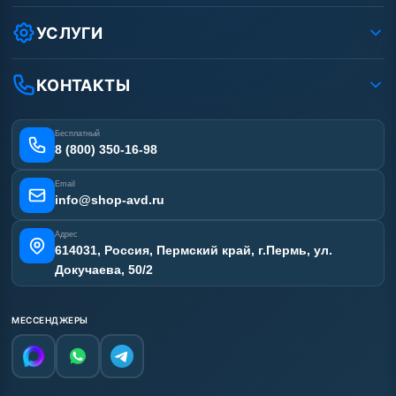
Как заказать?
Условия соглашения
Оплата
УСЛУГИ
Вакансии
Доставка
Ремонт АВД
Рассрочка
Гарантия
Сертификаты
КОНТАКТЫ
Статьи
Лизинг
Наши работы
Получить скидку
Отзывы наших клиентов
Бесплатный
Карта сайта
8 (800) 350-16-98
Email
info@shop-avd.ru
Адрес
614031, Россия, Пермский край, г.Пермь, ул.
Докучаева, 50/2
МЕССЕНДЖЕРЫ