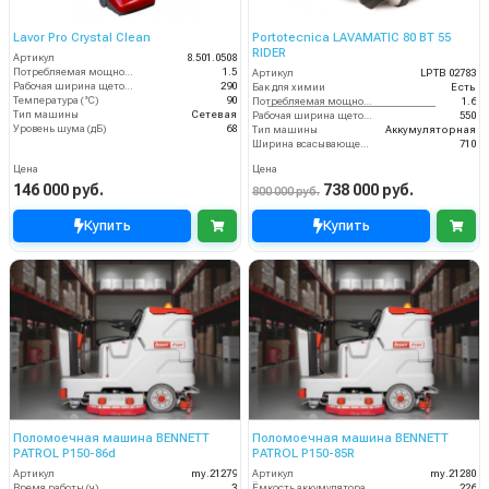
Lavor Pro Crystal Clean
Portotecnica LAVAMATIC 80 BT 55
RIDER
Артикул
8.501.0508
Потребляемая мощность (кВт)
1.5
Артикул
LPTB 02783
Рабочая ширина щеток (мм)
290
Бак для химии
Есть
Температура (°C)
90
Потребляемая мощность (кВт)
1.6
Тип машины
Сетевая
Рабочая ширина щеток (мм)
550
Уровень шума (дБ)
68
Тип машины
Аккумуляторная
Ширина всасывающей балки (мм)
710
Цена
Цена
146 000 руб.
738 000 руб.
800 000 руб.
Купить
Купить
Поломоечная машина BENNETT
Поломоечная машина BENNETT
PATROL P150-86d
PATROL P150-85R
Артикул
my.21279
Артикул
my.21280
Время работы (ч)
3
Ёмкость аккумулятора (Ач)
226