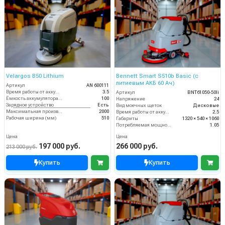
Velargos B50 Lithium
Bennett Smart S510b Basic (с
литиевым АКБ 60 Ач)
Артикул
AN 600111
Время работы от аккумуляторов (ч)
3.5
Артикул
BNT61050-50li
Ёмкость аккумулятора (Ач)
100
Напряжение
24
Зарядное устройство
Есть
Вид моечных щеток
Дисковые
Максимальная производительность (кв.м/час)
2000
Время работы от аккумуляторов (ч)
2.5
Рабочая ширина (мм)
510
Габариты
1320 × 540 × 1060
Потребляемая мощность (кВт)
1.05
Цена
Цена
197 000 руб.
266 000 руб.
213 000 руб.
Купить
Купить