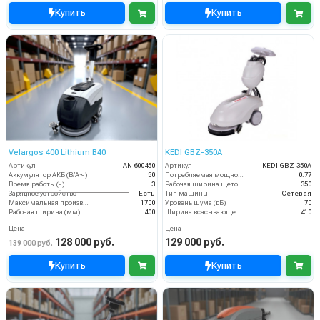
Купить
Купить
Velargos 400 Lithium B40
KEDI GBZ-350A
Артикул
AN 600450
Артикул
KEDI GBZ-350A
Аккумулятор АКБ (В/А·ч)
50
Потребляемая мощность (кВт)
0.77
Время работы (ч)
3
Рабочая ширина щеток (мм)
350
Зарядное устройство
Есть
Тип машины
Сетевая
Максимальная производительность (кв.м/час)
1700
Уровень шума (дБ)
70
Рабочая ширина (мм)
400
Ширина всасывающей балки (мм)
410
Цена
Цена
128 000 руб.
129 000 руб.
139 000 руб.
Купить
Купить