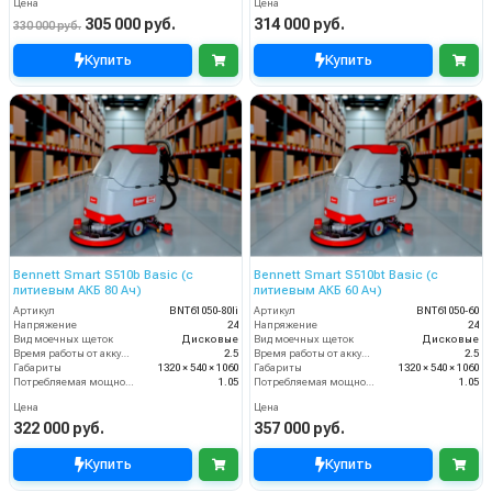
Цена
Цена
305 000 руб.
314 000 руб.
330 000 руб.
Купить
Купить
Bennett Smart S510b Basic (с
Bennett Smart S510bt Basic (с
литиевым АКБ 80 Ач)
литиевым АКБ 60 Ач)
Артикул
BNT61050-80li
Артикул
BNT61050-60
Напряжение
24
Напряжение
24
Вид моечных щеток
Дисковые
Вид моечных щеток
Дисковые
Время работы от аккумуляторов (ч)
2.5
Время работы от аккумуляторов (ч)
2.5
Габариты
1320 × 540 × 1060
Габариты
1320 × 540 × 1060
Потребляемая мощность (кВт)
1.05
Потребляемая мощность (кВт)
1.05
Цена
Цена
322 000 руб.
357 000 руб.
Купить
Купить