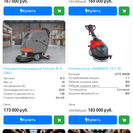
167 000 руб.
169 000 руб.
184 000 руб.
Купить
Купить
Поломоечная машина Pennon N-3
Portotecnica LAVAMATIC 15 C 35
(24V)
Артикул
LPTE 00598
Потребляемая мощность (кВт)
1.7
Артикул
N-3
Рабочая ширина (мм)
350
Вес, кг
78
Рабочая ширина щеток (мм)
450
Напряжение (В)
24
Тип машины
Сетевая
Производительность по площади (м2/ч)
2250
Ширина вакуумной чистки (мм)
450
Скорость вращения щётки (об/мин)
190
Страна-производитель
Китай
Цена
Цена
173 000 руб.
183 000 руб.
198 000 руб.
Купить
Купить