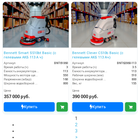
Bennett Smart S510bt Basic (с
Bennett Clever C510b Basic (с
гелевыми АКБ 113 А ч)
гелевыми АКБ 113 Ач)
Артикул
BNT61060
Артикул
BNT62060-113
Время работы (ч)
3
Время работы (ч)
3.5
Ёмкость аккумулятора (Ач)
113
Ёмкость аккумулятора (Ач)
113
Мощность мотора щеток
550
Рабочая ширина (мм)
510
Разряжение (мБар)
160
Ширина водосборной рейки
800
Ширина водосборной рейки
800
Вес, кг
155
Цена
Цена
357 000 руб.
390 000 руб.
Купить
Купить
1
2
3
>