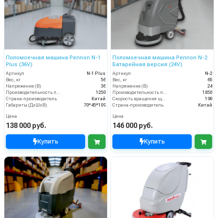
Поломоечная машина Pennon N-1
Поломоечная машина Pennon N-2
Plus (36V)
Батарейная версия (24V)
Артикул
N-1 Plus
Артикул
N-2
Вес, кг
56
Вес, кг
65
Напряжение (В)
36
Напряжение (В)
24
Производительность по площади (м2/ч)
1250
Производительность по площади (м2/ч)
1850
Страна-производитель
Китай
Скорость вращения щётки (об/мин)
190
Габариты (ДхШхВ)
70*45*109
Страна-производитель
Китай
Цена
Цена
138 000 руб.
146 000 руб.
Купить
Купить