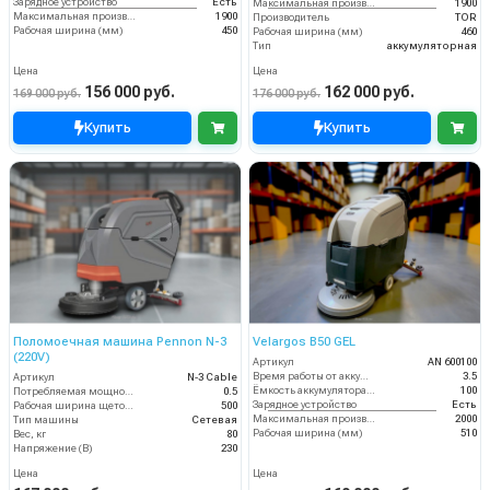
Зарядное устройство
Есть
Максимальная производительность (кв.м/час)
1900
Максимальная производительность (кв.м/час)
1900
Производитель
TOR
Рабочая ширина (мм)
450
Рабочая ширина (мм)
460
Тип
аккумуляторная
Цена
Цена
156 000 руб.
162 000 руб.
169 000 руб.
176 000 руб.
Купить
Купить
Поломоечная машина Pennon N-3
Velargos B50 GEL
(220V)
Артикул
AN 600100
Время работы от аккумуляторов (ч)
3.5
Артикул
N-3 Cable
Ёмкость аккумулятора (Ач)
100
Потребляемая мощность (кВт)
0.5
Зарядное устройство
Есть
Рабочая ширина щеток (мм)
500
Максимальная производительность (кв.м/час)
2000
Тип машины
Сетевая
Рабочая ширина (мм)
510
Вес, кг
80
Напряжение (В)
230
Цена
Цена