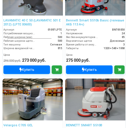
LAVAMATIC 40 C 50 (LAVAMATIC 501 E
Bennett Smart S510b Basic (гелевые
2012) (LPTE 00600)
АКБ 113 Ач)
Артикул
01097 LPTE
Артикул
BNT61050
Потребляемая мощность (кВт)
1
Напряжение
24
Рабочая ширина (мм)
500
Вес без аккумуляторов (кг)
85
Рабочая ширина щеток (мм)
500
Вид моечных щеток
Дисковые
Тип машины
Сетевая
Время работы от аккумуляторов (ч)
3
Ширина вакуумной чистки (мм)
815
Габариты
1320 × 540 × 1060
Цена
Цена
273 000 руб.
275 000 руб.
296 000 руб.
Купить
Купить
Velargos C70S GEL
BENNETT SMART S510B