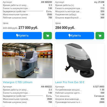
Артикул
AN 600200
Артикул
my.21268
Время работы от аккумуляторов (ч)
3.5
Время работы (ч)
3
Ёмкость аккумулятора (Ач)
100
Ёмкость аккумулятора (Ач)
113
Зарядное устройство
Есть
Мощность мотора щеток
550
Максимальная производительность (кв.м/час)
3500
Разряжение (мБар)
160
Рабочая ширина (мм)
700
Ширина водосборной рейки
800
Цена
Цена
277 000 руб.
284 000 руб.
301 000 руб.
Купить
Купить
Velargos C70S Lithium
Lavor Pro Free Evo 50 E
Артикул
AN 600222
Артикул
8.527.0003
Время работы от аккумуляторов (ч)
3.5
Потребляемая мощность (кВт)
1.55
Ёмкость аккумулятора (Ач)
100
Рабочая ширина щеток (мм)
500
Зарядное устройство
Есть
Тип машины
Сетевая
Максимальная производительность (кв.м/час)
3500
Ширина всасывающей балки (мм)
800
Рабочая ширина (мм)
700
Производительность по площади (м2/ч)
2000