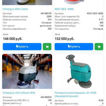
Velargos B50 Cable
KEDI GBZ-430A
Артикул
AN 600105
Артикул
KEDI GBZ-430A
Максимальная производительность (кв.м/час)
2000
Макс. угол подъема (%)
2
Рабочая ширина (мм)
510
Потребляемая мощность (кВт)
0.77
Тип
Сетевая
Рабочая ширина щеток (мм)
430
Тип щетки
дисковая
Разряжение (мБар)
100
Ширина водосборной рейки
830
Тип машины
Сетевая
Цена
Цена
146 000 руб.
152 000 руб.
Купить
Купить
Velargos 410 Lithium B45
Поломоечная машина JH-410A
(Аккумуляторная)
Артикул
AN 600550
Аккумулятор АКБ (В/А·ч)
100
Артикул
3100
Время работы (ч)
4
Время работы от аккумуляторов (ч)
3