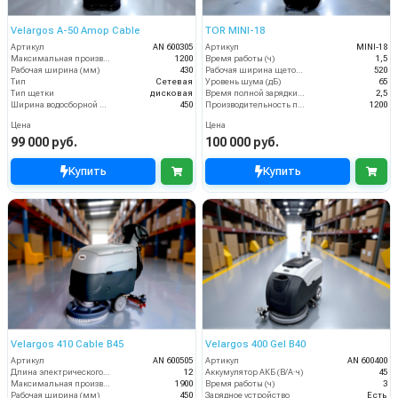
Velargos A-50 Amop Cable
TOR MINI-18
Артикул
AN 600305
Артикул
MINI-18
Максимальная производительность (кв.м/час)
1200
Время работы (ч)
1,5
Рабочая ширина (мм)
430
Рабочая ширина щеток (мм)
520
Тип
Сетевая
Уровень шума (дБ)
65
Тип щетки
дисковая
Время полной зарядки аккумулятора (ч)
2,5
Ширина водосборной рейки
450
Производительность по площади (м2/ч)
1200
Цена
Цена
99 000 руб.
100 000 руб.
Купить
Купить
Velargos 410 Cable B45
Velargos 400 Gel B40
Артикул
AN 600505
Артикул
AN 600400
Длина электрического кабеля (м)
12
Аккумулятор АКБ (В/А·ч)
45
Максимальная производительность (кв.м/час)
1900
Время работы (ч)
3
Рабочая ширина (мм)
450
Зарядное устройство
Есть