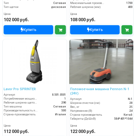
Тип
Сетевая
Максимальная производительность (кв.м/час)
1700
Тип щетки
дисковая
Рабочая ширина (мм)
400
Цена
Цена
102 000 руб.
108 000 руб.
Купить
Купить
Lavor Pro SPRINTER
Поломоечная машина Pennon N-1
(24V)
Артикул
8.501.0501
Потребляемая мощность (кВт)
1
Артикул
N-1
Рабочая ширина щеток (мм)
290
Ширина очистки (см)
28
Тип машины
Сетевая
Вес, кг
29
Производительность по площади (м2/ч)
500
Напряжение (В)
24
Страна-производитель
Италия
Страна-производитель
Китай
Габариты (ДхШхВ)
584*401*1044
Цена
Цена
112 000 руб.
122 000 руб.