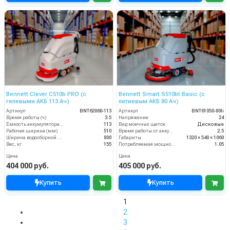
Bennett Clever C510b PRO (с
Bennett Smart S510bt Basic (с
гелевыми АКБ 113 Ач)
литиевым АКБ 80 Ач)
Артикул
BNT62060-113
Артикул
BNT61050-80li
Время работы (ч)
3.5
Напряжение
24
Ёмкость аккумулятора (Ач)
113
Вид моечных щеток
Дисковые
Рабочая ширина (мм)
510
Время работы от аккумуляторов (ч)
2.5
Ширина водосборной рейки
800
Габариты
1320 × 540 × 1060
Вес, кг
155
Потребляемая мощность (кВт)
1.05
Цена
Цена
404 000 руб.
405 000 руб.
Купить
Купить
1
2
3