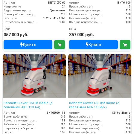
Артикул
BNT61050-60
Артикул
BNT61060
Напряжение
24
Время работы (ч)
3
Вид моечных щеток
Дисковые
Ёмкость аккумулятора (Ач)
113
Время работы от аккумуляторов (ч)
2.5
Мощность мотора щеток
550
Габариты
1320 × 540 × 1060
Разряжение (мБар)
160
Потребляемая мощность (кВт)
1.05
Ширина водосборной рейки
800
Цена
Цена
357 000 руб.
357 000 руб.
Купить
Купить
Bennett Clever C510b Basic (с
Bennett Clever C510bt Basic (с
гелевыми АКБ 113 Ач)
гелевыми АКБ 113 а/ч)
Артикул
BNT62060-113
Артикул
C510bt Basic
Время работы (ч)
3.5
Время работы (ч)
3
Ёмкость аккумулятора (Ач)
113
Ёмкость аккумулятора (Ач)
113
Рабочая ширина (мм)
510
Мощность мотора щеток
550
Ширина водосборной рейки
800
Рабочая ширина (мм)
510
Вес, кг
155
Разряжение (мБар)
160