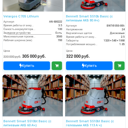
Velargos C70S Lithium
Bennett Smart S510b Basic (с
литиевым АКБ 80 Ач)
Артикул
AN 600222
Время работы от аккумуляторов (ч)
3.5
Артикул
BNT61050-80li
Ёмкость аккумулятора (Ач)
100
Напряжение
24
Зарядное устройство
Есть
Вид моечных щеток
Дисковые
Максимальная производительность (кв.м/час)
3500
Время работы от аккумуляторов (ч)
2.5
Рабочая ширина (мм)
700
Габариты
1320 × 540 × 1060
Потребляемая мощность (кВт)
1.05
Цена
Цена
305 000 руб.
322 000 руб.
330 000 руб.
Купить
Купить
Bennett Smart S510bt Basic (с
Bennett Smart S510bt Basic (с
литиевым АКБ 60 Ач)
гелевыми АКБ 113 А ч)