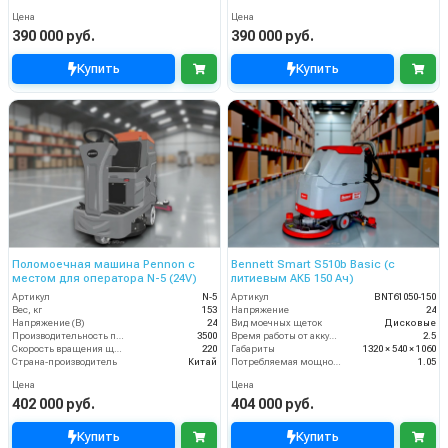
Цена
Цена
390 000 руб.
390 000 руб.
Купить
Купить
Поломоечная машина Pennon с
Bennett Smart S510b Basic (с
местом для оператора N-5 (24V)
литиевым АКБ 150 Ач)
Артикул
N-5
Артикул
BNT61050-150
Вес, кг
153
Напряжение
24
Напряжение (В)
24
Вид моечных щеток
Дисковые
Производительность по площади (м2/ч)
3500
Время работы от аккумуляторов (ч)
2.5
Скорость вращения щётки (об/мин)
220
Габариты
1320 × 540 × 1060
Страна-производитель
Китай
Потребляемая мощность (кВт)
1.05
Цена
Цена
402 000 руб.
404 000 руб.
Купить
Купить