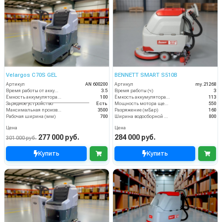
Velargos C70S GEL
BENNETT SMART S510B
Артикул
AN 600200
Артикул
my.21268
Время работы от аккумуляторов (ч)
3.5
Время работы (ч)
3
Ёмкость аккумулятора (Ач)
100
Ёмкость аккумулятора (Ач)
113
Зарядное устройство
Есть
Мощность мотора щеток
550
Максимальная производительность (кв.м/час)
3500
Разряжение (мБар)
160
Рабочая ширина (мм)
700
Ширина водосборной рейки
800
Цена
Цена
277 000 руб.
284 000 руб.
301 000 руб.
Купить
Купить