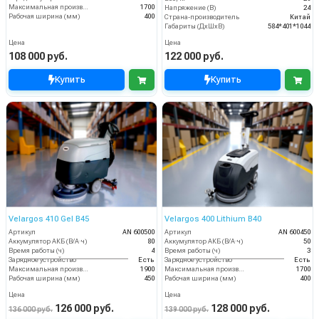
Максимальная производительность (кв.м/час)
1700
Напряжение (В)
24
Рабочая ширина (мм)
400
Страна-производитель
Китай
Габариты (ДхШхВ)
584*401*1044
Цена
Цена
108 000 руб.
122 000 руб.
Купить
Купить
Velargos 410 Gel B45
Velargos 400 Lithium B40
Артикул
AN 600500
Артикул
AN 600450
Аккумулятор АКБ (В/А·ч)
80
Аккумулятор АКБ (В/А·ч)
50
Время работы (ч)
4
Время работы (ч)
3
Зарядное устройство
Есть
Зарядное устройство
Есть
Максимальная производительность (кв.м/час)
1900
Максимальная производительность (кв.м/час)
1700
Рабочая ширина (мм)
450
Рабочая ширина (мм)
400
Цена
Цена
126 000 руб.
128 000 руб.
136 000 руб.
139 000 руб.