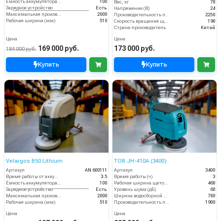
Ёмкость аккумулятора (Ач)
100
Вес, кг
78
Зарядное устройство
Есть
Напряжение (В)
24
Максимальная производительность (кв.м/час)
2000
Производительность по площади (м2/ч)
2250
Рабочая ширина (мм)
510
Скорость вращения щётки (об/мин)
190
Страна-производитель
Китай
Цена
Цена
169 000 руб.
173 000 руб.
184 000 руб.
Купить
Купить
Velargos B50 Lithium
TOR JH-410A (3400)
Артикул
AN 600111
Артикул
3400
Время работы от аккумуляторов (ч)
3.5
Время работы (ч)
3
Ёмкость аккумулятора (Ач)
100
Рабочая ширина щеток (мм)
460
Зарядное устройство
Есть
Уровень шума (дБ)
60
Максимальная производительность (кв.м/час)
2000
Ширина водосборной рейки
780
Рабочая ширина (мм)
510
Производительность по площади (м2/ч)
1900
Цена
Цена