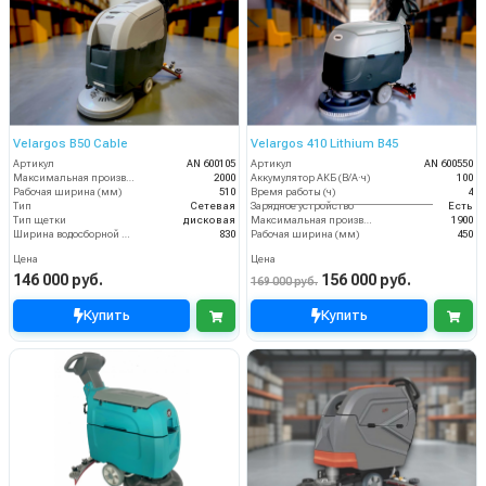
Velargos B50 Cable
Velargos 410 Lithium B45
Артикул
AN 600105
Артикул
AN 600550
Максимальная производительность (кв.м/час)
2000
Аккумулятор АКБ (В/А·ч)
100
Рабочая ширина (мм)
510
Время работы (ч)
4
Тип
Сетевая
Зарядное устройство
Есть
Тип щетки
дисковая
Максимальная производительность (кв.м/час)
1900
Ширина водосборной рейки
830
Рабочая ширина (мм)
450
Цена
Цена
146 000 руб.
156 000 руб.
169 000 руб.
Купить
Купить