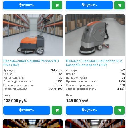
Купить
Купить
Поломоечная машина Pennon N-1
Поломоечная машина Pennon N-2
Plus (36V)
Батарейная версия (24V)
Артикул
N-1 Plus
Артикул
N-2
Вес, кг
56
Вес, кг
65
Напряжение (В)
36
Напряжение (В)
24
Производительность по площади (м2/ч)
1250
Производительность по площади (м2/ч)
1850
Страна-производитель
Китай
Скорость вращения щётки (об/мин)
190
Габариты (ДхШхВ)
70*45*109
Страна-производитель
Китай
Цена
Цена
138 000 руб.
146 000 руб.
Купить
Купить