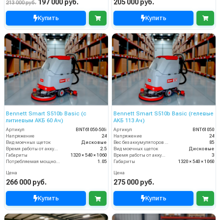
197 000 руб.
205 000 руб.
213 000 руб.
Купить
Купить
Bennett Smart S510b Basic (с
Bennett Smart S510b Basic (гелевые
литиевым АКБ 60 Ач)
АКБ 113 Ач)
Артикул
BNT61050-50li
Артикул
BNT61050
Напряжение
24
Напряжение
24
Вид моечных щеток
Дисковые
Вес без аккумуляторов (кг)
85
Время работы от аккумуляторов (ч)
2.5
Вид моечных щеток
Дисковые
Габариты
1320 × 540 × 1060
Время работы от аккумуляторов (ч)
3
Потребляемая мощность (кВт)
1.05
Габариты
1320 × 540 × 1060
Цена
Цена
266 000 руб.
275 000 руб.
Купить
Купить