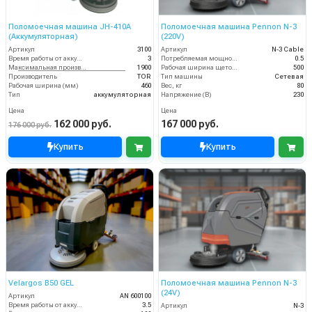
Поломоечная машина JH-410A
Поломоечная машина Pennon N-3
(Аккумуляторная)
(220V)
Артикул
3100
Артикул
N-3 Cable
Время работы от аккумуляторов (ч)
3
Потребляемая мощность (кВт)
0.5
Максимальная производительность (кв.м/час)
1900
Рабочая ширина щеток (мм)
500
Производитель
TOR
Тип машины
Сетевая
Рабочая ширина (мм)
460
Вес, кг
80
Тип
аккумуляторная
Напряжение (В)
230
Цена
Цена
162 000 руб.
167 000 руб.
176 000 руб.
Купить
Купить
Velargos B50 GEL
Поломоечная машина Pennon N-3
(24V)
Артикул
AN 600100
Время работы от аккумуляторов (ч)
3.5
Артикул
N-3