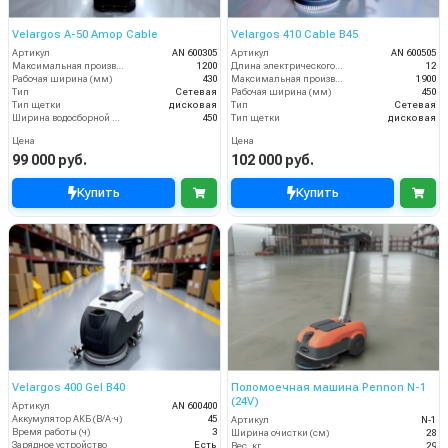
Velargos A-50 Amop Cable
Velargos 410 Cable B45
Артикул
AN 600305
Артикул
AN 600505
Максимальная производительность (кв.м/час)
1200
Длина электрического кабеля (м)
12
Рабочая ширина (мм)
430
Максимальная производительность (кв.м/час)
1900
Тип
Сетевая
Рабочая ширина (мм)
450
Тип щетки
дисковая
Тип
Сетевая
Ширина водосборной рейки
450
Тип щетки
дисковая
Цена
Цена
99 000 руб.
102 000 руб.
Купить
Купить
Velargos 400 Gel B40
Поломоечная машина Pennon N-1
(24V)
Артикул
AN 600400
Аккумулятор АКБ (В/А·ч)
45
Артикул
N-1
Время работы (ч)
3
Ширина очистки (см)
28
Зарядное устройство
Есть
Вес, кг
29