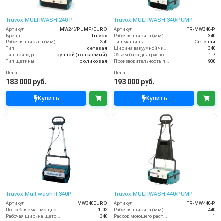
Truvox MULTIWASH 240 P
Truvox MULTIWASH 340/PUMP
Артикул
MW240/PUMP/EURO
Артикул
TR-MW340-P
Бренд
Truvox
Рабочая ширина (мм)
340
Рабочая ширина (мм)
250
Тип машины
Сетевая
Тип
сетевая
Ширина вакуумной чистки (мм)
340
Тип привода
ручной (толкаемый)
Объём бака для грязной воды (пыли) (л)
1.7
Тип щетины
роликовая
Производительность по площади (м2/ч)
930
Цена
Цена
183 000 руб.
193 000 руб.
Купить
Купить
Truvox Multiwash II 340P
Truvox MULTIWASH 440/PUMP
Артикул
MW340EURO
Артикул
TR-MW440-P
Потребляемая мощность (кВт)
1.02
Рабочая ширина (мм)
440
Рабочая ширина щеток (мм)
340
Расход моющего раствора (л/мин)
1