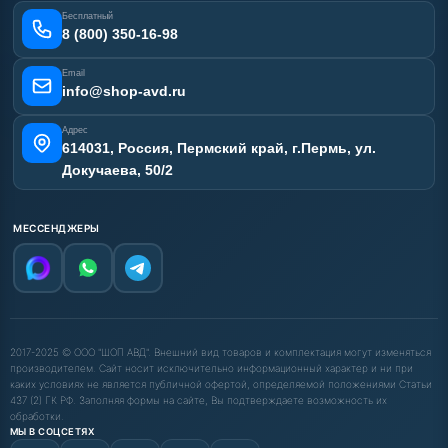
Отзывы наших клиентов
Бесплатный
Карта сайта
8 (800) 350-16-98
Email
info@shop-avd.ru
Адрес
614031, Россия, Пермский край, г.Пермь, ул.
Докучаева, 50/2
МЕССЕНДЖЕРЫ
2017-2025 © ООО "ШОП АВД". Внешний вид товаров и комплектация могут изменяться
производителем. Сайт носит исключительно информационный характер и ни при
каких условиях не является публичной офертой, определяемой положениями Статьи
437 (2) ГК РФ. Заполняя формы на сайте, Вы подтверждаете возможность их
обработки.
МЫ В СОЦСЕТЯХ