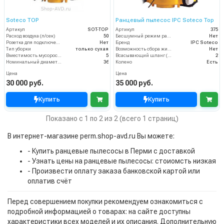
Soteco TOP
Ранцевый пылесос IPC Soteco Top
Артикул
SOT-TOP
Артикул
375
Расход воздуха (л/сек)
50
Бесшумный режим работы
Нет
Розетка для подключения инструмента
Нет
Бренд
IPC Soteco
Тип уборки
только сухая
Возможность сбора жидкой грязи
Нет
Вместимость мусоросборника (л)
5
Всасывающий шланг (м)
2
Номинальный диаметр принадлежностей (мм)
36
Колено
Есть
Цена
Цена
30 000 руб.
35 000 руб.
Купить
Купить
Показано с 1 по 2 из 2 (всего 1 страниц)
В интернет-магазине perm.shop-avd.ru Вы можете:
- Купить ранцевые пылесосы в Перми с доставкой
- Узнать цены на ранцевые пылесосы: стоиомсть низкая
- Произвести оплату заказа банковской картой или
оплатив счёт
Перед совершением покупки рекомендуем ознакомиться с
подробной информацией о товарах: на сайте доступны
характеристики всех моделей и их описания. Дополнительную