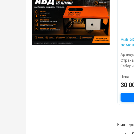
Puli 
замен
л)
Артику
Страна
Габари
Цена
30 0
В интер
- 