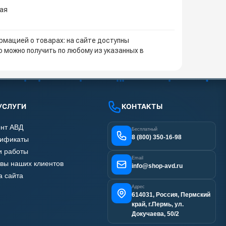
кая
мацией о товарах: на сайте доступны
 можно получить по любому из указанных в
УСЛУГИ
КОНТАКТЫ
нт АВД
Бесплатный
8 (800) 350-16-98
тификаты
 работы
Email
вы наших клиентов
info@shop-avd.ru
а сайта
Адрес
614031, Россия, Пермский
край, г.Пермь, ул.
Докучаева, 50/2