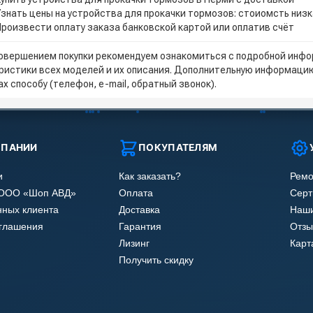
Узнать цены на устройства для прокачки тормозов: стоиомсть низ
Произвести оплату заказа банковской картой или оплатив счёт
овершением покупки рекомендуем ознакомиться с подробной инфор
ристики всех моделей и их описания. Дополнительную информацию
х способу (телефон, e-mail, обратный звонок).
МПАНИИ
ПОКУПАТЕЛЯМ
и
Как заказать?
Ремо
 ООО «Шоп АВД»
Оплата
Сер
нных клиента
Доставка
Наши
оглашения
Гарантия
Отзы
Лизинг
Карт
Получить скидку