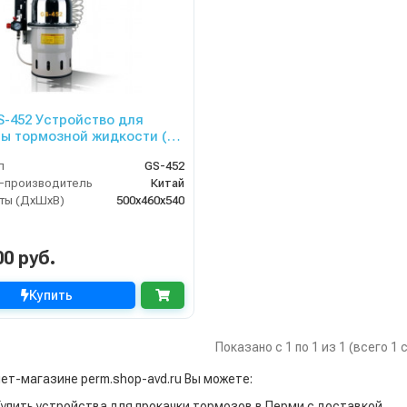
GS-452 Устройство для
ы тормозной жидкости (10
л
GS-452
-производитель
Китай
ты (ДхШхВ)
500х460х540
00 руб.
Купить
Показано с 1 по 1 из 1 (всего 1
нет-магазине perm.shop-avd.ru Вы можете:
Купить устройства для прокачки тормозов в Перми с доставкой