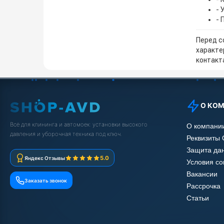
- 
- 
Перед с
характе
контакта
О КО
Всё для клининга и автомоек: установки высокого
О компани
давления и уборочная техника под ключ.
Реквизиты
Защита да
5.0
Яндекс Отзывы
Условия с
Вакансии
Заказать звонок
Рассрочка
Статьи